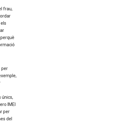
l frau,
cordar
 els
ar
r perquè
formació
 per
 exemple,
r
 únics,
ero IMEI
ar per
mes del