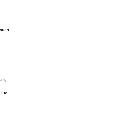
suari
nom,
 que