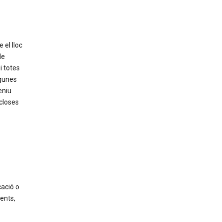
 el lloc
de
i totes
lgunes
eniu
ncloses
cació o
ents,