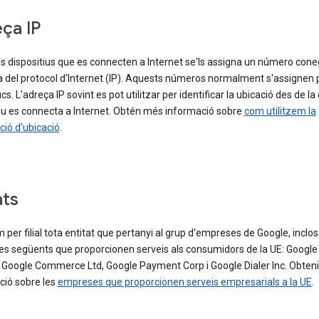
ça IP
ls dispositius que es connecten a Internet se'ls assigna un número con
 del protocol d'Internet (IP). Aquests números normalment s'assignen 
cs. L'adreça IP sovint es pot utilitzar per identificar la ubicació des de la
tiu es connecta a Internet. Obtén més informació sobre
com utilitzem la
ió d'ubicació
.
ats
per filial tota entitat que pertanyi al grup d'empreses de Google, inclos
s següents que proporcionen serveis als consumidors de la UE: Google 
, Google Commerce Ltd, Google Payment Corp i Google Dialer Inc. Obten
ció sobre les
empreses que proporcionen serveis empresarials a la UE
.