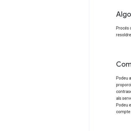
Algo
Procés 
resoldr
Com
Podeu ac
proporc
contrase
als serv
Podeu ed
compte 