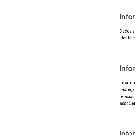
Info
Dades so
identifi
Info
Informac
l'adreça
relacio
associe
Info