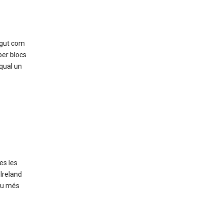
egut com
per blocs
 qual un
es les
Ireland
iu més