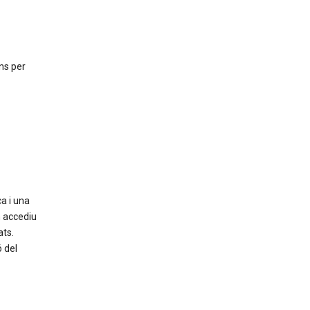
ns per
a i una
n accediu
ats.
 del