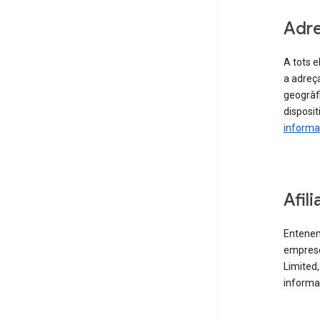
Adre
A tots e
a adreça
geogràfi
disposi
informac
Afili
Entenem 
emprese
Limited
informa