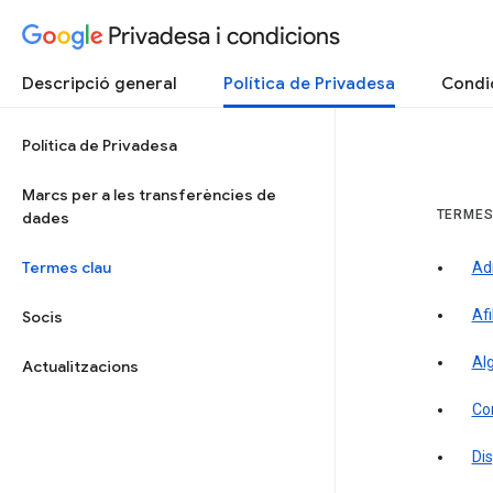
Privadesa i condicions
Descripció general
Política de Privadesa
Condic
Política de Privadesa
Marcs per a les transferències de
TERMES
dades
Termes clau
Ad
Afi
Socis
Al
Actualitzacions
Co
Dis