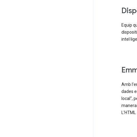
Disp
Equip qu
disposit
intel·lig
Emm
Amb l'e
dades e
local",
manera e
L'HTML 