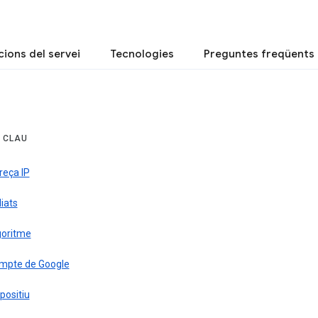
ions del servei
Tecnologies
Preguntes freqüents
 CLAU
reça IP
liats
goritme
mpte de Google
positiu