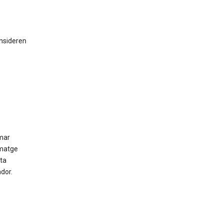
onsideren
mar
ematge
ta
dor.