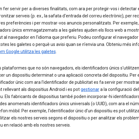
 fer servir per a diverses finalitats, com ara per protegir-vos i detectar e
ronitzar serveis (p. ex., la safata d'entrada del correu electrònic), per re
res preferències i per mostrar-vos anuncis personalitzats. Per exemple,
icadors únics emmagatzemats a les galetes ajuden els llocs web a mostr
t al navegador en l'idioma que preferiu. Podeu configurar el navegado
totes les galetes o perquè us avisi quan se n'envia una. Obteniu més in
m Google utilitza les galetes
.
s plataformes que no són navegadors, els identificadors únics s'utilitzen
er un dispositiu determinat o una aplicació concreta del dispositiu. Per
ificador únic com ara l'identificador de publicitat es fa servir per mostra
at rellevant als dispositius Android i es pot
gestionar
a la configuració del
iu. Els fabricants de dispositius també poden incorporar-hi identificadors
des anomenats identificadors únics universals (o UUID), com ara el núm
èfon mòbil. Per exemple, l'identificador únic d'un dispositiu es pot utilitz
itzar els nostres serveis segons el dispositiu o per analitzar els proble
iu en relació amb els nostres serveis.