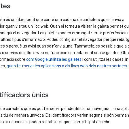
tes
ta és un fitxer petit que conté una cadena de caràcters que s'envia a
dor quan visiteu un lloc web. Quan el torneu a visitar, la galeta permet que
onegui el navegador. Les galetes poden emmagatzemar preferències 
 i altres tipus d'informació. Podeu configurar el navegador perquè rebutg
tes o perquè us avisi quan se n'envia una. Tanmateix, és possible que a
 o serveis dels llocs web no funcionin correctament sense galetes. Obt
ormació sobre
com Google utilitza les galetes
i com utilitza les dades, i
tes,
quan feu servir les aplicacions o els llocs web dels nostres partners
.
tificadors únics
e caràcters que es pot fer servir per identificar un navegador, una apli
sitiu de manera unívoca. Els identificadors varien segons si són perman
i els usuaris els poden restablir i segons com s'hi pot accedir.