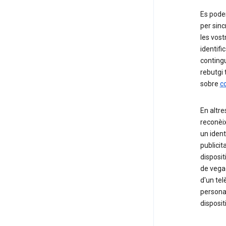
Es poden
per sinc
les vost
identif
contingu
rebutgi 
sobre
co
En altre
reconèix
un ident
publicit
disposit
de vega
d'un tel
personal
disposit