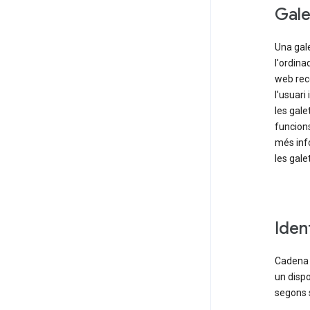
Gale
Una gale
l'ordina
web rec
l'usuari
les gale
funcions
més inf
les gale
Iden
Cadena d
un dispo
segons s