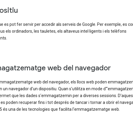
ositiu
e es pot fer servir per accedir als serveis de Google. Per exemple, es c
ius els ordinadors, les tauletes, els altaveus intel·ligents i els telèfons
ents.
agatzematge web del navegador
mmagatzematge web del navegador, els llocs web poden emmagatze
n un navegador d'un dispositiu. Quan s'utilitza en mode d'"emmagatz
 permet que les dades s'emmagatzemin per a diverses sessions. D'aques
s poden recuperar fins i tot després de tancar i tornar a obrir el navega
5 és una de les tecnologies que facilita l'emmagatzematge web.