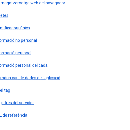
magatzematge web del navegador
letes
ntificadors únics
formació no personal
formació personal
formació personal delicada
òria cau de dades de l'aplicació
el tag
istres del servidor
L de referència