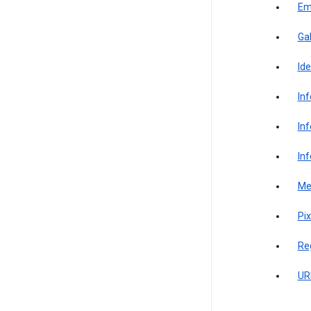
Em
Ga
Ide
In
In
In
Mem
Pix
Reg
UR