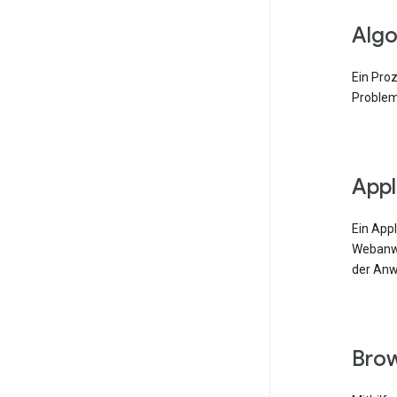
Algo
Ein Pro
Problem
Appl
Ein App
Webanwe
der Anw
Bro