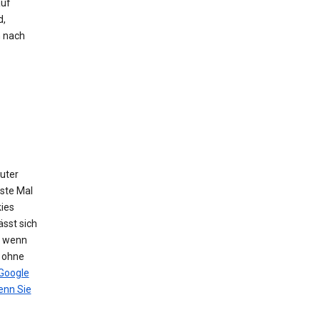
auf
d,
h nach
puter
ste Mal
ies
sst sich
, wenn
n ohne
Google
nn Sie