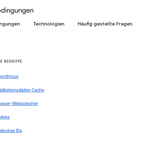
edingungen
ingungen
Technologien
Häufig gestellte Fragen
E BEGRIFFE
gorithmus
plikationsdaten-Cache
owser-Webspeicher
okies
deutige IDs