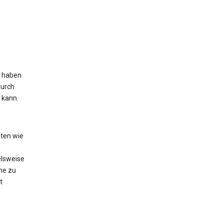
s haben
durch
 kann.
ten wie
elsweise
he zu
t