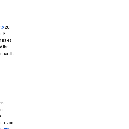
to
zu
e E-
 ist es
d Ihr
önnen Ihr
en.
en
n
den, von