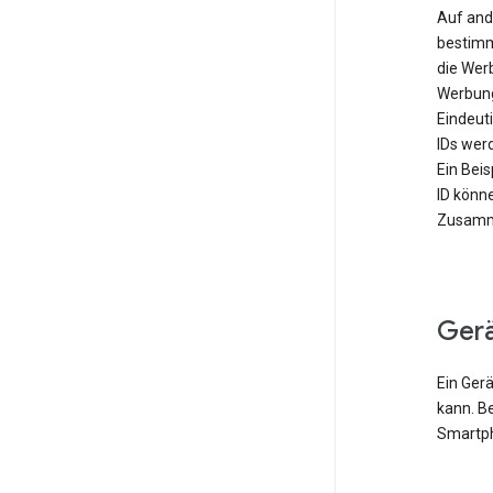
Auf and
bestimm
die Wer
Werbung
Eindeut
IDs werd
Ein Bei
ID könn
Zusamme
Ger
Ein Gerä
kann. B
Smartph