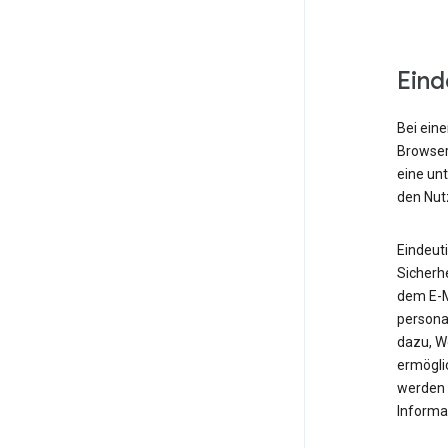
Eind
Bei eine
Browser,
eine un
den Nut
Eindeut
Sicherh
dem E-M
personal
dazu, W
ermöglic
werden 
Informa