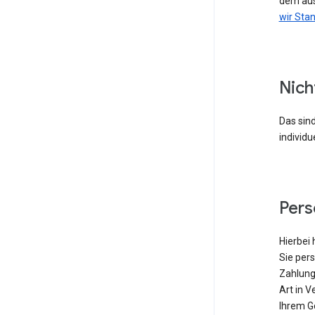
dem aus
wir Sta
Nich
Das sind
individu
Per
Hierbei 
Sie pers
Zahlung
Art in V
Ihrem G