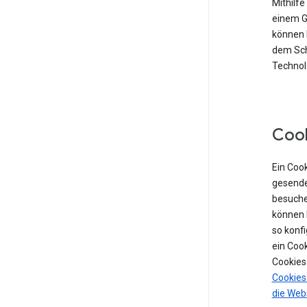
Mithilf
einem Ge
können 
dem Sch
Technolo
Coo
Ein Cook
gesende
besuche
können 
so konf
ein Coo
Cookies
Cookies
die Web