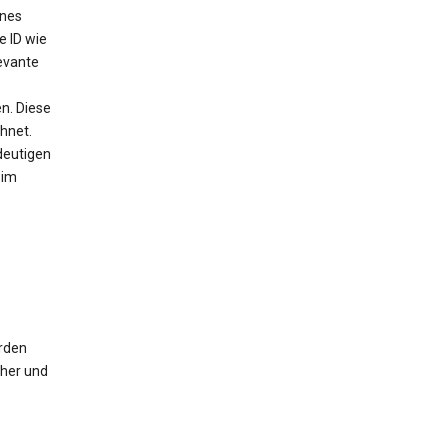
ines
e ID wie
evante
n. Diese
chnet.
deutigen
 im
erden
cher und