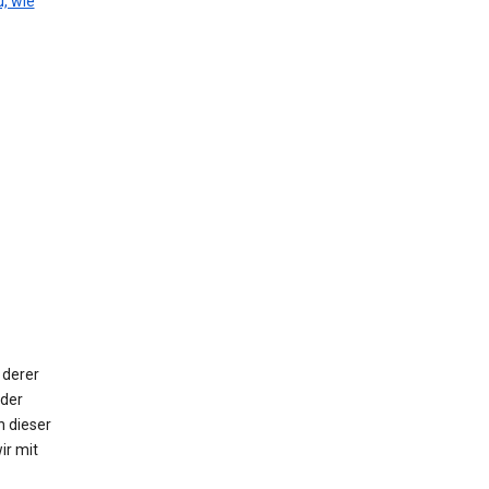
, wie
 derer
oder
n dieser
ir mit