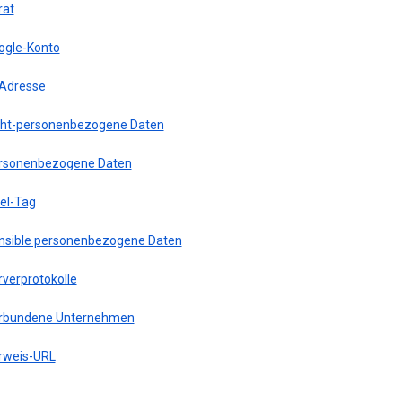
rät
ogle-Konto
-Adresse
cht-personenbezogene Daten
rsonenbezogene Daten
xel-Tag
nsible personenbezogene Daten
rverprotokolle
rbundene Unternehmen
rweis-URL