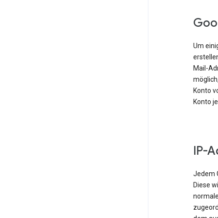
Goo
Um einig
erstell
Mail-Ad
möglich,
Konto vo
Konto j
IP-A
Jedem G
Diese w
normale
zugeordn