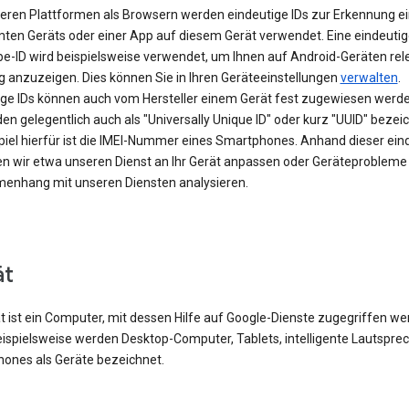
eren Plattformen als Browsern werden eindeutige IDs zur Erkennung e
ten Geräts oder einer App auf diesem Gerät verwendet. Eine eindeutig
be-ID wird beispielsweise verwendet, um Ihnen auf Android-Geräten rel
 anzuzeigen. Dies können Sie in Ihren Geräteeinstellungen
verwalten
.
ige IDs können auch vom Hersteller einem Gerät fest zugewiesen werde
en gelegentlich auch als "Universally Unique ID" oder kurz "UUID" bezei
spiel hierfür ist die IMEI-Nummer eines Smartphones. Anhand dieser ein
en wir etwa unseren Dienst an Ihr Gerät anpassen oder Geräteprobleme
nhang mit unseren Diensten analysieren.
ät
t ist ein Computer, mit dessen Hilfe auf Google-Dienste zugegriffen w
eispielsweise werden Desktop-Computer, Tablets, intelligente Lautspre
ones als Geräte bezeichnet.