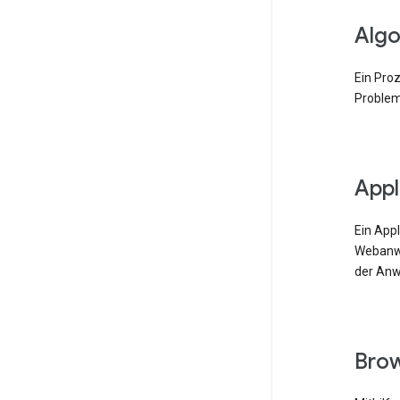
Algo
Ein Pro
Problem
Appl
Ein App
Webanwe
der Anw
Bro