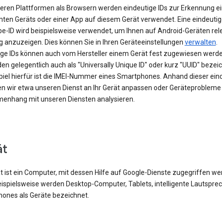
eren Plattformen als Browsern werden eindeutige IDs zur Erkennung e
ten Geräts oder einer App auf diesem Gerät verwendet. Eine eindeutig
be-ID wird beispielsweise verwendet, um Ihnen auf Android-Geräten rel
 anzuzeigen. Dies können Sie in Ihren Geräteeinstellungen
verwalten
.
ige IDs können auch vom Hersteller einem Gerät fest zugewiesen werde
en gelegentlich auch als "Universally Unique ID" oder kurz "UUID" bezei
spiel hierfür ist die IMEI-Nummer eines Smartphones. Anhand dieser ein
en wir etwa unseren Dienst an Ihr Gerät anpassen oder Geräteprobleme
nhang mit unseren Diensten analysieren.
ät
t ist ein Computer, mit dessen Hilfe auf Google-Dienste zugegriffen w
eispielsweise werden Desktop-Computer, Tablets, intelligente Lautspre
ones als Geräte bezeichnet.