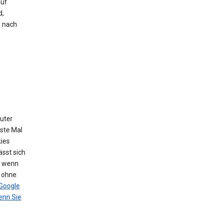
auf
d,
h nach
puter
ste Mal
ies
sst sich
, wenn
n ohne
Google
nn Sie