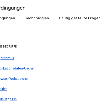
edingungen
ingungen
Technologien
Häufig gestellte Fragen
E BEGRIFFE
gorithmus
plikationsdaten-Cache
owser-Webspeicher
okies
deutige IDs