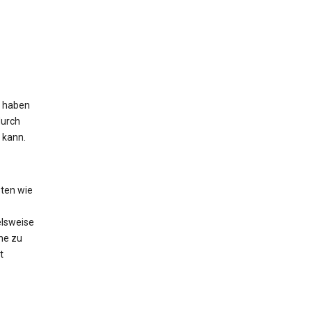
s haben
durch
 kann.
ten wie
elsweise
he zu
t