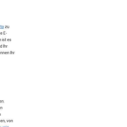
to
zu
e E-
 ist es
d Ihr
önnen Ihr
en.
en
n
den, von