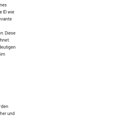
ines
e ID wie
evante
n. Diese
chnet.
deutigen
 im
erden
cher und