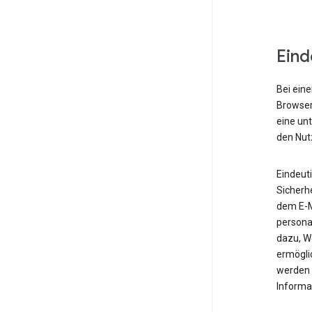
Eind
Bei eine
Browser,
eine un
den Nut
Eindeut
Sicherh
dem E-M
personal
dazu, W
ermöglic
werden 
Informa