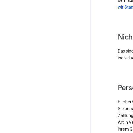
dem aus
wir Sta
Nich
Das sind
individu
Per
Hierbei 
Sie pers
Zahlung
Art in V
Ihrem G