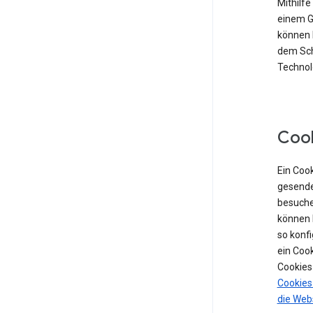
Mithilf
einem Ge
können 
dem Sch
Technolo
Coo
Ein Cook
gesende
besuche
können 
so konf
ein Coo
Cookies
Cookies
die Web