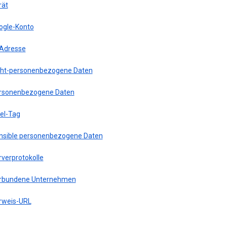
rät
ogle-Konto
-Adresse
cht-personenbezogene Daten
rsonenbezogene Daten
xel-Tag
nsible personenbezogene Daten
rverprotokolle
rbundene Unternehmen
rweis-URL