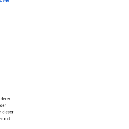
, wie
 derer
oder
n dieser
ir mit