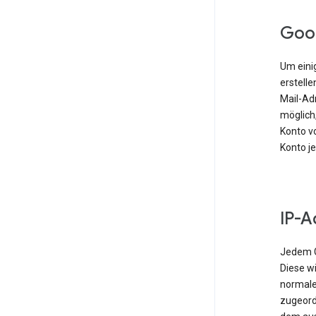
Goo
Um einig
erstell
Mail-Ad
möglich,
Konto vo
Konto j
IP-A
Jedem G
Diese w
normale
zugeordn