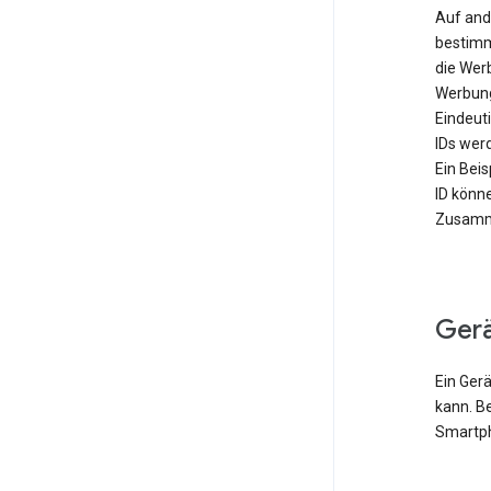
Auf and
bestimm
die Wer
Werbung
Eindeut
IDs werd
Ein Bei
ID könn
Zusamme
Ger
Ein Gerä
kann. B
Smartph