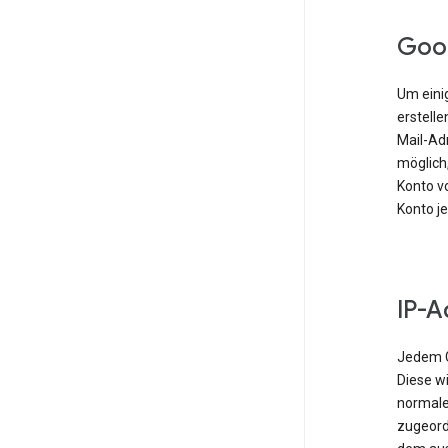
Goo
Um einig
erstell
Mail-Ad
möglich,
Konto vo
Konto j
IP-A
Jedem G
Diese w
normale
zugeordn