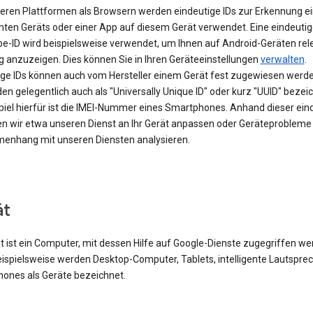
eren Plattformen als Browsern werden eindeutige IDs zur Erkennung e
ten Geräts oder einer App auf diesem Gerät verwendet. Eine eindeutig
be-ID wird beispielsweise verwendet, um Ihnen auf Android-Geräten rel
 anzuzeigen. Dies können Sie in Ihren Geräteeinstellungen
verwalten
.
ige IDs können auch vom Hersteller einem Gerät fest zugewiesen werde
en gelegentlich auch als "Universally Unique ID" oder kurz "UUID" bezei
spiel hierfür ist die IMEI-Nummer eines Smartphones. Anhand dieser ein
en wir etwa unseren Dienst an Ihr Gerät anpassen oder Geräteprobleme
nhang mit unseren Diensten analysieren.
ät
t ist ein Computer, mit dessen Hilfe auf Google-Dienste zugegriffen w
eispielsweise werden Desktop-Computer, Tablets, intelligente Lautspre
ones als Geräte bezeichnet.