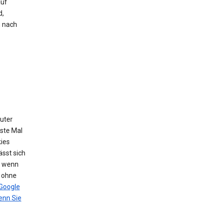
auf
d,
h nach
puter
ste Mal
ies
sst sich
, wenn
n ohne
Google
nn Sie