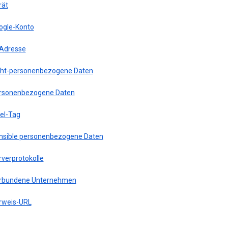
rät
ogle-Konto
-Adresse
cht-personenbezogene Daten
rsonenbezogene Daten
xel-Tag
nsible personenbezogene Daten
rverprotokolle
rbundene Unternehmen
rweis-URL