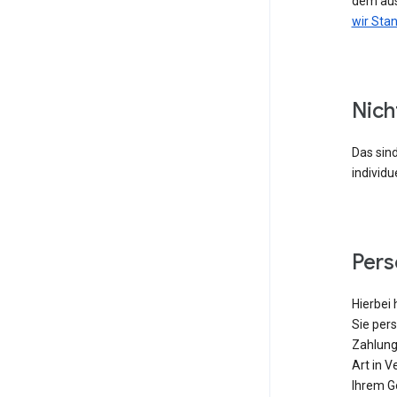
dem aus
wir Sta
Nich
Das sind
individu
Per
Hierbei 
Sie pers
Zahlung
Art in V
Ihrem G