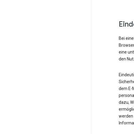
Eind
Bei eine
Browser,
eine un
den Nut
Eindeut
Sicherh
dem E-M
personal
dazu, W
ermöglic
werden 
Informa