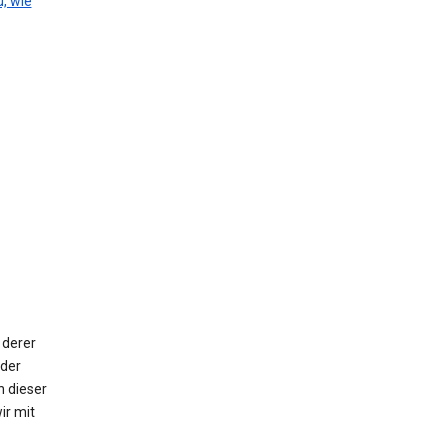
, wie
 derer
oder
n dieser
ir mit