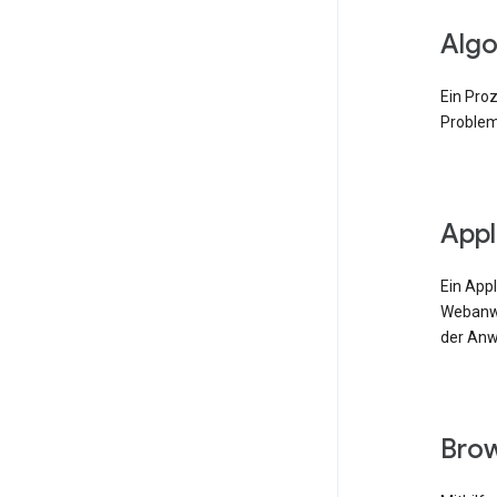
Algo
Ein Pro
Problem
Appl
Ein App
Webanwe
der Anw
Bro