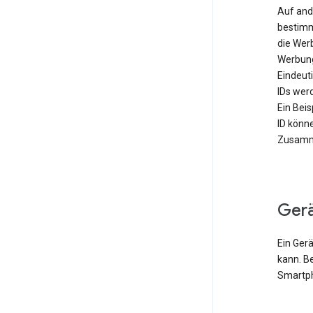
Auf and
bestimm
die Wer
Werbung
Eindeut
IDs werd
Ein Bei
ID könn
Zusamme
Ger
Ein Gerä
kann. B
Smartph