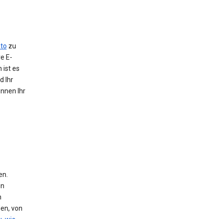
to
zu
e E-
 ist es
d Ihr
önnen Ihr
en.
en
n
den, von