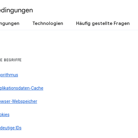
edingungen
ingungen
Technologien
Häufig gestellte Fragen
E BEGRIFFE
gorithmus
plikationsdaten-Cache
owser-Webspeicher
okies
deutige IDs