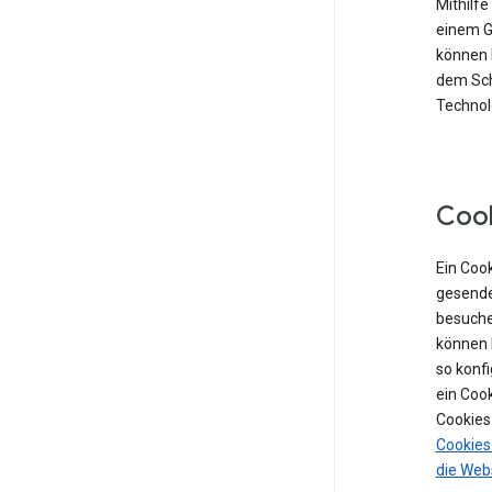
Mithilf
einem Ge
können 
dem Sch
Technolo
Coo
Ein Cook
gesende
besuche
können 
so konf
ein Coo
Cookies
Cookies
die Web