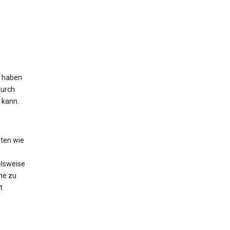
s haben
durch
 kann.
ten wie
elsweise
he zu
t