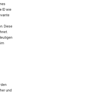
ines
e ID wie
evante
n. Diese
chnet.
deutigen
 im
erden
cher und