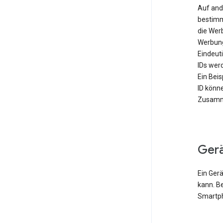
Auf and
bestimm
die Wer
Werbung
Eindeut
IDs werd
Ein Bei
ID könn
Zusamme
Ger
Ein Gerä
kann. B
Smartph