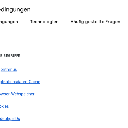
edingungen
ingungen
Technologien
Häufig gestellte Fragen
E BEGRIFFE
gorithmus
plikationsdaten-Cache
owser-Webspeicher
okies
deutige IDs