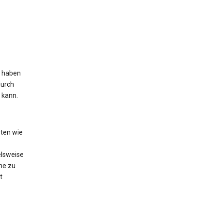
s haben
durch
 kann.
ten wie
elsweise
he zu
t