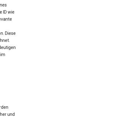
ines
e ID wie
evante
n. Diese
chnet.
deutigen
 im
erden
cher und