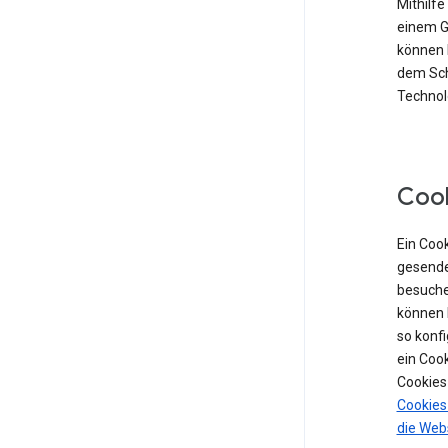
Mithilf
einem Ge
können 
dem Sch
Technolo
Coo
Ein Cook
gesende
besuche
können 
so konf
ein Coo
Cookies
Cookies
die Web