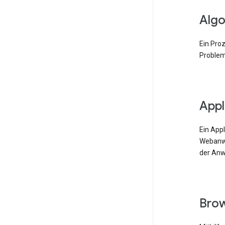
Algo
Ein Pro
Problem
Appl
Ein App
Webanwe
der Anw
Bro