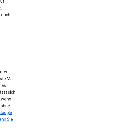
auf
d,
h nach
puter
ste Mal
ies
sst sich
, wenn
n ohne
Google
nn Sie