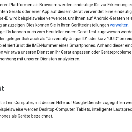
eren Plattformen als Browsern werden eindeutige IDs zur Erkennung e
ten Geräts oder einer App auf diesem Gerät verwendet. Eine eindeutig
be-ID wird beispielsweise verwendet, um Ihnen auf Android-Geräten rel
 anzuzeigen. Dies können Sie in Ihren Geräteeinstellungen
verwalten
.
ige IDs können auch vom Hersteller einem Gerät fest zugewiesen werde
en gelegentlich auch als "Universally Unique ID" oder kurz "UUID" bezei
spiel hierfür ist die IMEI-Nummer eines Smartphones. Anhand dieser ein
en wir etwa unseren Dienst an Ihr Gerät anpassen oder Geräteprobleme
nhang mit unseren Diensten analysieren.
ät
t ist ein Computer, mit dessen Hilfe auf Google-Dienste zugegriffen w
eispielsweise werden Desktop-Computer, Tablets, intelligente Lautspre
ones als Geräte bezeichnet.