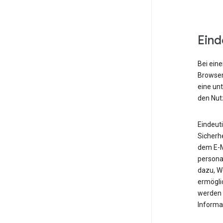
Eind
Bei eine
Browser,
eine un
den Nut
Eindeut
Sicherh
dem E-M
personal
dazu, W
ermöglic
werden 
Informa