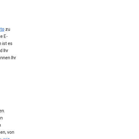
to
zu
e E-
 ist es
d Ihr
önnen Ihr
en.
en
n
den, von