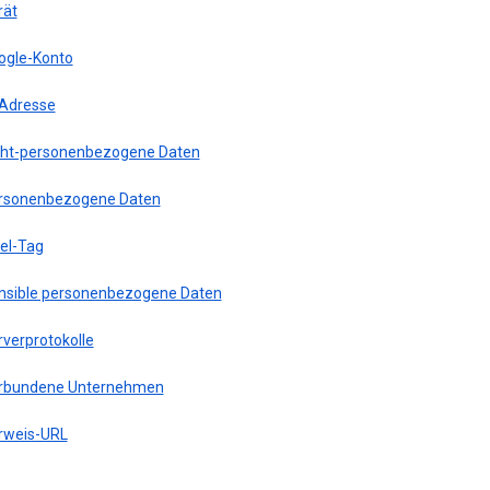
rät
ogle-Konto
-Adresse
cht-personenbezogene Daten
rsonenbezogene Daten
xel-Tag
nsible personenbezogene Daten
rverprotokolle
rbundene Unternehmen
rweis-URL