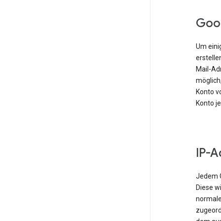
Goo
Um einig
erstell
Mail-Ad
möglich,
Konto vo
Konto j
IP-A
Jedem G
Diese w
normale
zugeordn