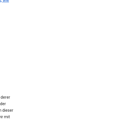
, wie
 derer
oder
n dieser
ir mit