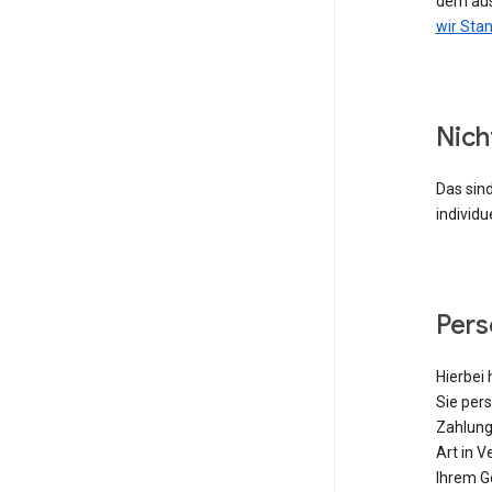
dem aus
wir Sta
Nich
Das sind
individu
Per
Hierbei 
Sie pers
Zahlung
Art in V
Ihrem G