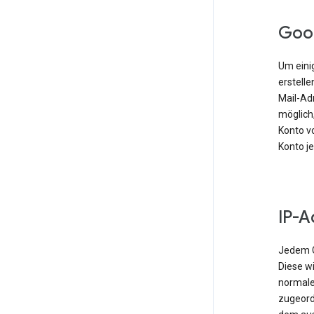
Goo
Um einig
erstell
Mail-Ad
möglich,
Konto vo
Konto j
IP-A
Jedem G
Diese w
normale
zugeordn