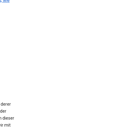
, wie
 derer
oder
n dieser
ir mit