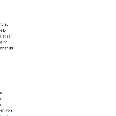
to
zu
e E-
 ist es
d Ihr
önnen Ihr
en.
en
n
den, von