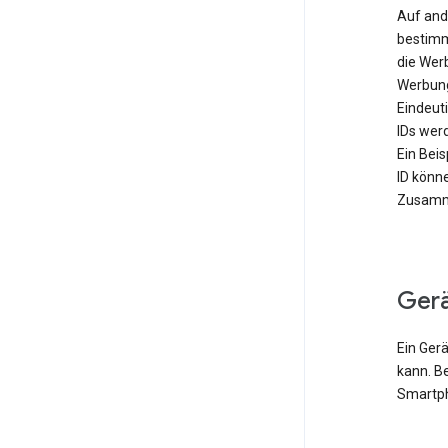
Auf and
bestimm
die Wer
Werbung
Eindeut
IDs werd
Ein Bei
ID könn
Zusamme
Ger
Ein Gerä
kann. B
Smartph