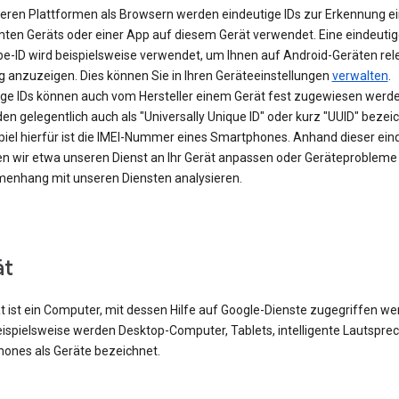
eren Plattformen als Browsern werden eindeutige IDs zur Erkennung e
ten Geräts oder einer App auf diesem Gerät verwendet. Eine eindeutig
be-ID wird beispielsweise verwendet, um Ihnen auf Android-Geräten rel
 anzuzeigen. Dies können Sie in Ihren Geräteeinstellungen
verwalten
.
ige IDs können auch vom Hersteller einem Gerät fest zugewiesen werde
en gelegentlich auch als "Universally Unique ID" oder kurz "UUID" bezei
spiel hierfür ist die IMEI-Nummer eines Smartphones. Anhand dieser ein
en wir etwa unseren Dienst an Ihr Gerät anpassen oder Geräteprobleme
nhang mit unseren Diensten analysieren.
ät
t ist ein Computer, mit dessen Hilfe auf Google-Dienste zugegriffen w
eispielsweise werden Desktop-Computer, Tablets, intelligente Lautspre
ones als Geräte bezeichnet.