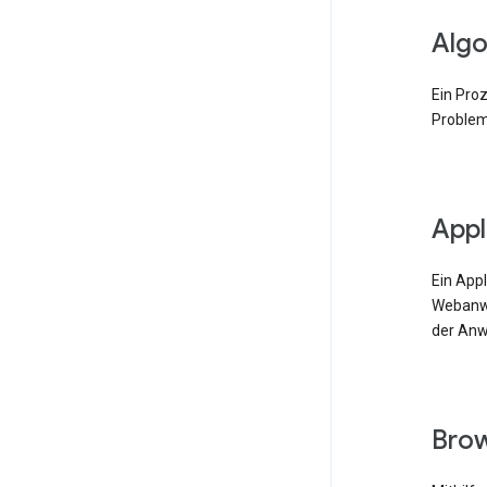
Algo
Ein Pro
Problem
Appl
Ein App
Webanwe
der Anw
Bro