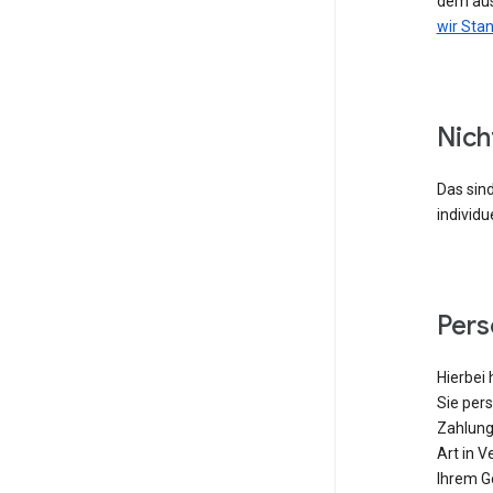
dem aus
wir Sta
Nich
Das sind
individu
Per
Hierbei 
Sie pers
Zahlung
Art in V
Ihrem G