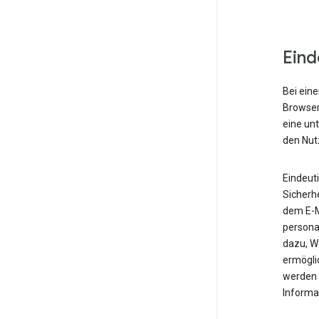
Eind
Bei eine
Browser,
eine un
den Nut
Eindeut
Sicherh
dem E-M
personal
dazu, W
ermöglic
werden 
Informa