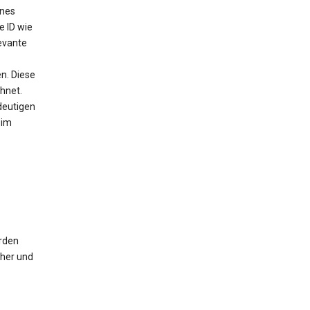
ines
e ID wie
evante
n. Diese
chnet.
deutigen
 im
erden
cher und