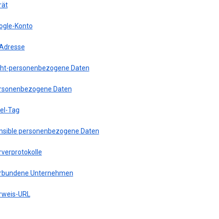
rät
ogle-Konto
-Adresse
cht-personenbezogene Daten
rsonenbezogene Daten
xel-Tag
nsible personenbezogene Daten
rverprotokolle
rbundene Unternehmen
rweis-URL