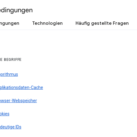
edingungen
ingungen
Technologien
Häufig gestellte Fragen
E BEGRIFFE
gorithmus
plikationsdaten-Cache
owser-Webspeicher
okies
deutige IDs