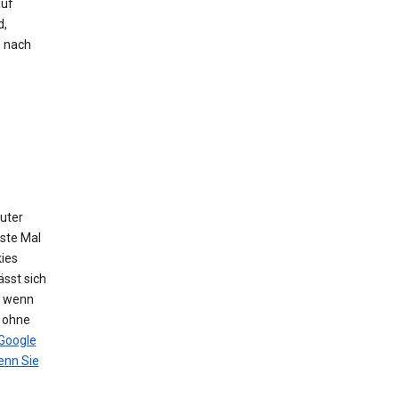
auf
d,
h nach
puter
ste Mal
ies
sst sich
, wenn
n ohne
Google
nn Sie