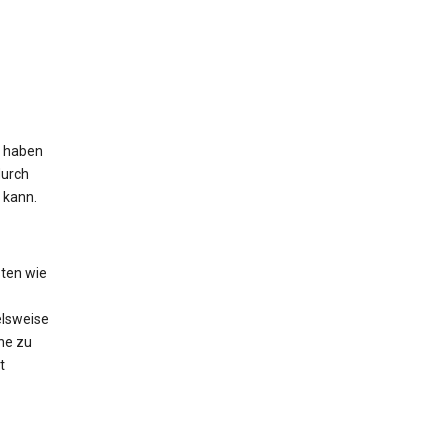
s haben
durch
 kann.
ten wie
elsweise
he zu
t