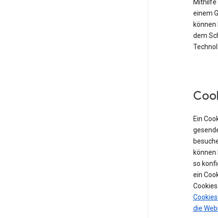
Mithilf
einem Ge
können 
dem Sch
Technolo
Coo
Ein Cook
gesende
besuche
können 
so konf
ein Coo
Cookies
Cookies
die Web