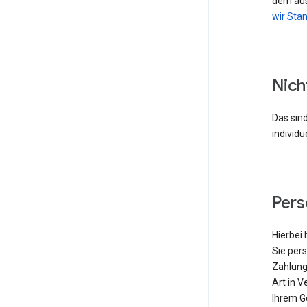
dem aus
wir Sta
Nich
Das sind
individu
Per
Hierbei 
Sie pers
Zahlung
Art in V
Ihrem G