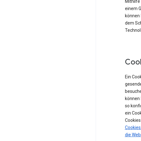
Mithilf
einem Ge
können 
dem Sch
Technolo
Coo
Ein Cook
gesende
besuche
können 
so konf
ein Coo
Cookies
Cookies
die Web