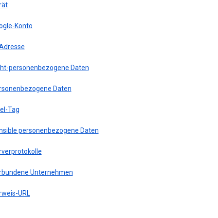
rät
ogle-Konto
-Adresse
cht-personenbezogene Daten
rsonenbezogene Daten
xel-Tag
nsible personenbezogene Daten
rverprotokolle
rbundene Unternehmen
rweis-URL