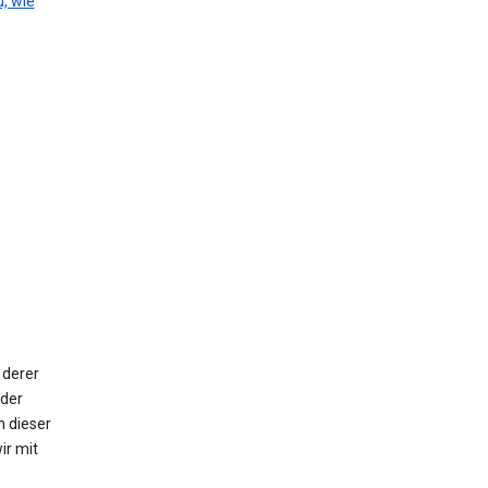
, wie
 derer
oder
n dieser
ir mit