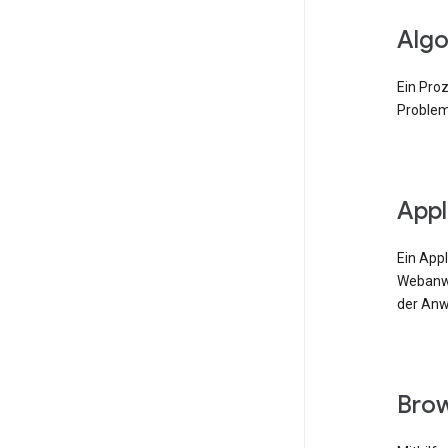
Algo
Ein Pro
Problem
Appl
Ein App
Webanwe
der Anw
Bro