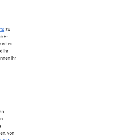
to
zu
e E-
 ist es
d Ihr
önnen Ihr
en.
en
n
den, von