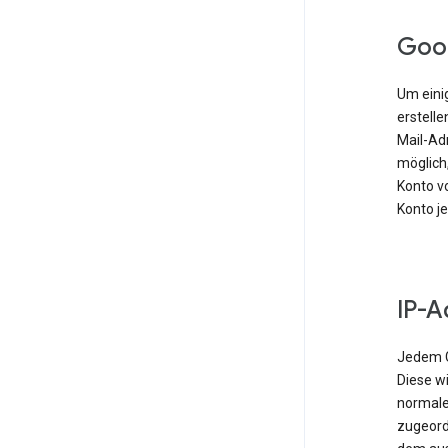
Goo
Um einig
erstell
Mail-Ad
möglich,
Konto vo
Konto j
IP-A
Jedem G
Diese w
normale
zugeordn