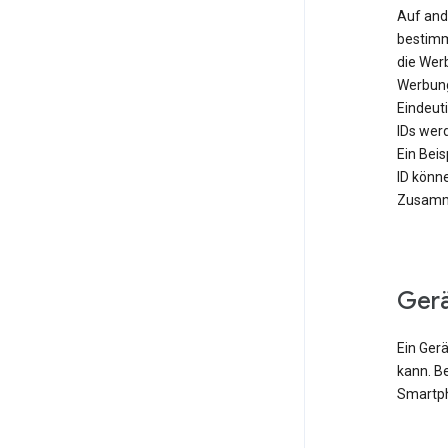
Auf and
bestimm
die Wer
Werbung
Eindeut
IDs werd
Ein Bei
ID könn
Zusamme
Ger
Ein Gerä
kann. B
Smartph