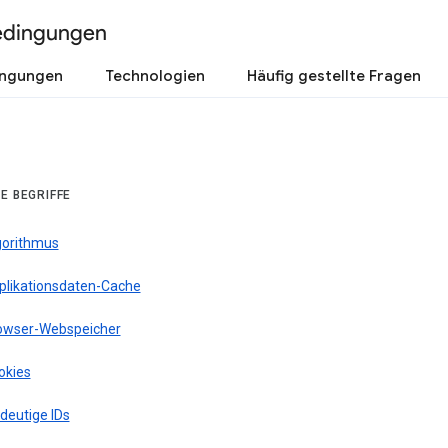
edingungen
ingungen
Technologien
Häufig gestellte Fragen
E BEGRIFFE
gorithmus
plikationsdaten-Cache
owser-Webspeicher
okies
deutige IDs