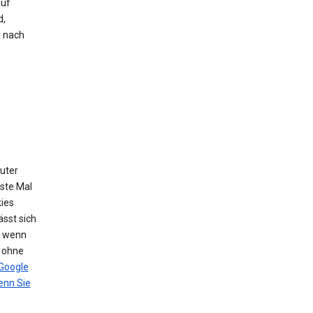
auf
d,
h nach
puter
ste Mal
ies
sst sich
, wenn
n ohne
Google
nn Sie