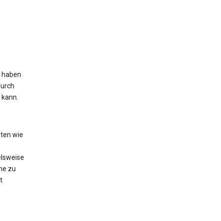
s haben
durch
 kann.
ten wie
elsweise
he zu
t