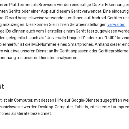
eren Plattformen als Browsern werden eindeutige IDs zur Erkennung e
ten Geräts oder einer App auf diesem Gerät verwendet. Eine eindeutig
be-ID wird beispielsweise verwendet, um Ihnen auf Android-Geräten rel
 anzuzeigen. Dies können Sie in Ihren Geräteeinstellungen
verwalten
.
ige IDs können auch vom Hersteller einem Gerät fest zugewiesen werde
en gelegentlich auch als "Universally Unique ID" oder kurz "UUID" bezei
spiel hierfür ist die IMEI-Nummer eines Smartphones. Anhand dieser ein
en wir etwa unseren Dienst an Ihr Gerät anpassen oder Geräteprobleme
nhang mit unseren Diensten analysieren.
ät
t ist ein Computer, mit dessen Hilfe auf Google-Dienste zugegriffen w
eispielsweise werden Desktop-Computer, Tablets, intelligente Lautspre
ones als Geräte bezeichnet.