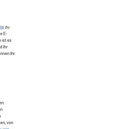
to
zu
e E-
 ist es
d Ihr
önnen Ihr
en.
en
n
den, von