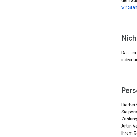
dem aus
wir Sta
Nich
Das sind
individu
Per
Hierbei 
Sie pers
Zahlung
Art in V
Ihrem G