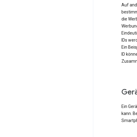
Auf and
bestimm
die Wer
Werbung
Eindeut
IDs werd
Ein Bei
ID könn
Zusamme
Ger
Ein Gerä
kann. B
Smartph