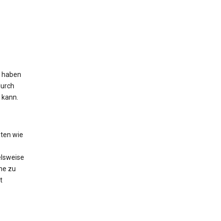
s haben
durch
 kann.
ten wie
elsweise
he zu
t