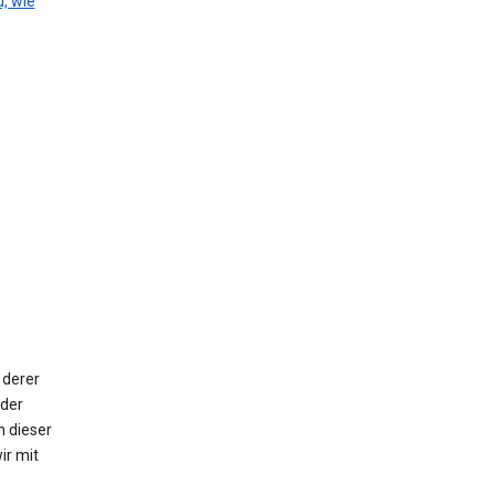
, wie
 derer
oder
n dieser
ir mit