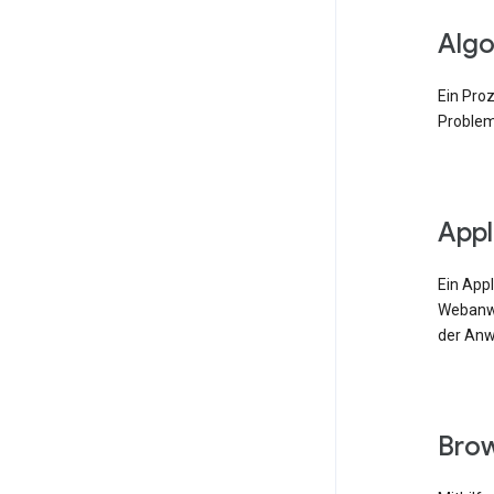
Algo
Ein Pro
Problem
Appl
Ein App
Webanwe
der Anw
Bro