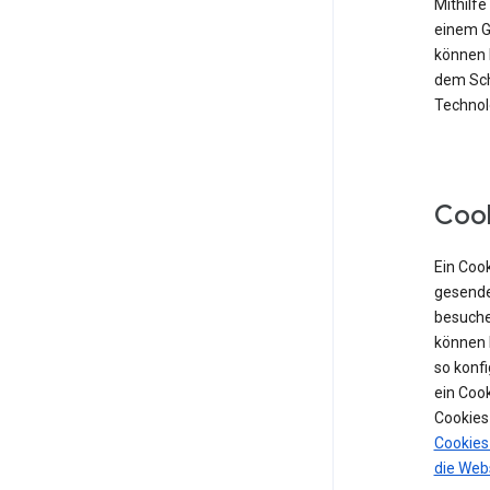
Mithilf
einem Ge
können 
dem Sch
Technolo
Coo
Ein Cook
gesende
besuche
können 
so konf
ein Coo
Cookies
Cookies
die Web