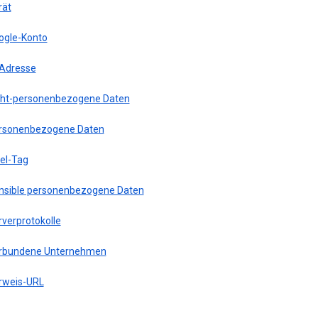
rät
ogle-Konto
-Adresse
cht-personenbezogene Daten
rsonenbezogene Daten
xel-Tag
nsible personenbezogene Daten
rverprotokolle
rbundene Unternehmen
rweis-URL