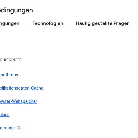
edingungen
ingungen
Technologien
Häufig gestellte Fragen
E BEGRIFFE
gorithmus
plikationsdaten-Cache
owser-Webspeicher
okies
deutige IDs