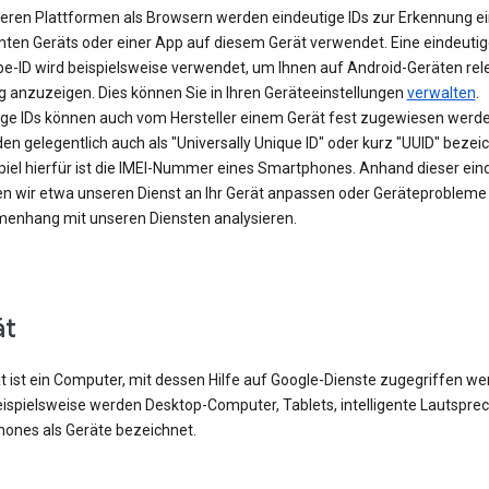
eren Plattformen als Browsern werden eindeutige IDs zur Erkennung e
ten Geräts oder einer App auf diesem Gerät verwendet. Eine eindeutig
be-ID wird beispielsweise verwendet, um Ihnen auf Android-Geräten rel
 anzuzeigen. Dies können Sie in Ihren Geräteeinstellungen
verwalten
.
ige IDs können auch vom Hersteller einem Gerät fest zugewiesen werde
en gelegentlich auch als "Universally Unique ID" oder kurz "UUID" bezei
spiel hierfür ist die IMEI-Nummer eines Smartphones. Anhand dieser ein
en wir etwa unseren Dienst an Ihr Gerät anpassen oder Geräteprobleme
nhang mit unseren Diensten analysieren.
ät
t ist ein Computer, mit dessen Hilfe auf Google-Dienste zugegriffen w
eispielsweise werden Desktop-Computer, Tablets, intelligente Lautspre
ones als Geräte bezeichnet.