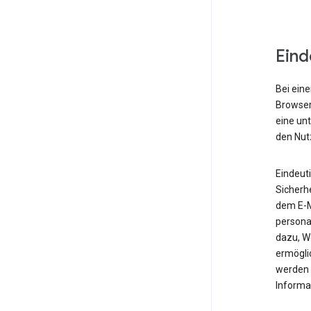
Eind
Bei eine
Browser,
eine un
den Nut
Eindeut
Sicherh
dem E-M
personal
dazu, W
ermöglic
werden 
Informa