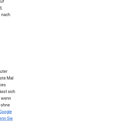
auf
d,
h nach
puter
ste Mal
ies
sst sich
, wenn
n ohne
Google
nn Sie