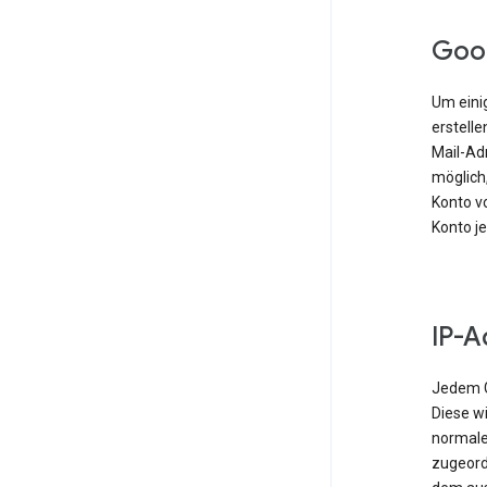
Goo
Um einig
erstell
Mail-Ad
möglich,
Konto vo
Konto j
IP-A
Jedem G
Diese w
normale
zugeordn