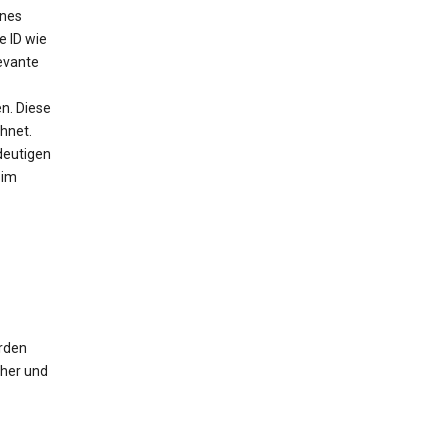
ines
e ID wie
evante
n. Diese
chnet.
deutigen
 im
erden
cher und