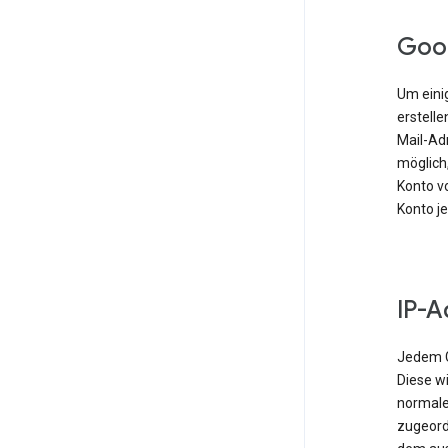
Goo
Um einig
erstell
Mail-Ad
möglich,
Konto vo
Konto j
IP-A
Jedem G
Diese w
normale
zugeordn