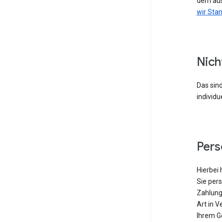
dem aus
wir Sta
Nich
Das sind
individu
Per
Hierbei 
Sie pers
Zahlung
Art in V
Ihrem G