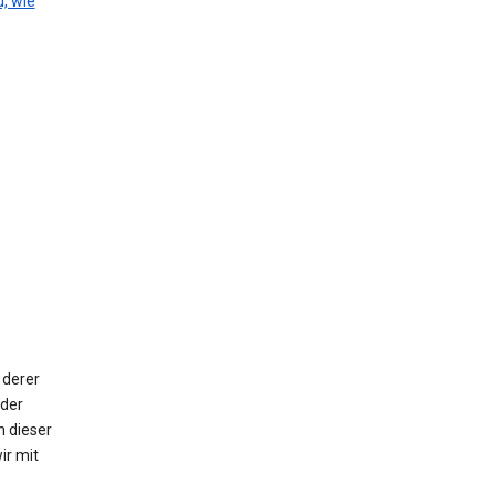
, wie
 derer
oder
n dieser
ir mit