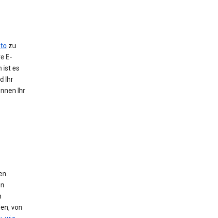
to
zu
e E-
 ist es
d Ihr
önnen Ihr
en.
en
n
den, von