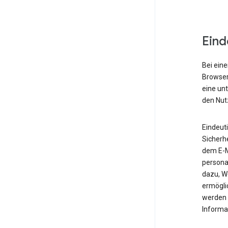
Eind
Bei eine
Browser,
eine un
den Nut
Eindeut
Sicherh
dem E-M
personal
dazu, W
ermöglic
werden 
Informa