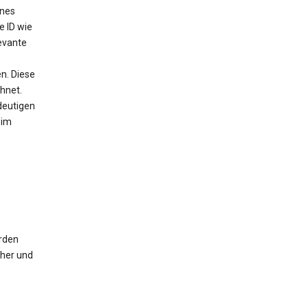
ines
e ID wie
evante
n. Diese
chnet.
deutigen
 im
erden
cher und