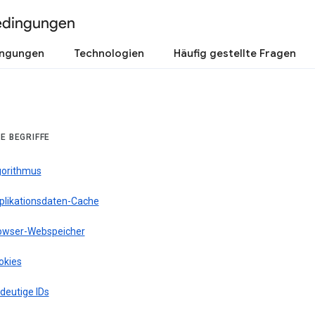
edingungen
ingungen
Technologien
Häufig gestellte Fragen
E BEGRIFFE
gorithmus
plikationsdaten-Cache
owser-Webspeicher
okies
deutige IDs