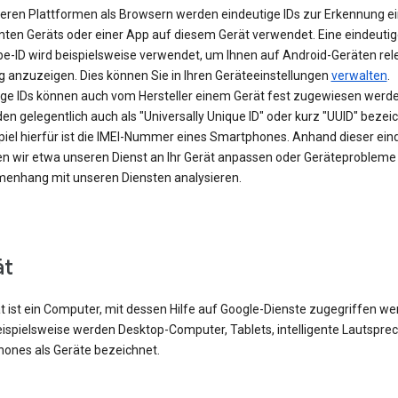
eren Plattformen als Browsern werden eindeutige IDs zur Erkennung e
ten Geräts oder einer App auf diesem Gerät verwendet. Eine eindeutig
be-ID wird beispielsweise verwendet, um Ihnen auf Android-Geräten rel
 anzuzeigen. Dies können Sie in Ihren Geräteeinstellungen
verwalten
.
ige IDs können auch vom Hersteller einem Gerät fest zugewiesen werde
en gelegentlich auch als "Universally Unique ID" oder kurz "UUID" bezei
spiel hierfür ist die IMEI-Nummer eines Smartphones. Anhand dieser ein
en wir etwa unseren Dienst an Ihr Gerät anpassen oder Geräteprobleme
nhang mit unseren Diensten analysieren.
ät
t ist ein Computer, mit dessen Hilfe auf Google-Dienste zugegriffen w
eispielsweise werden Desktop-Computer, Tablets, intelligente Lautspre
ones als Geräte bezeichnet.