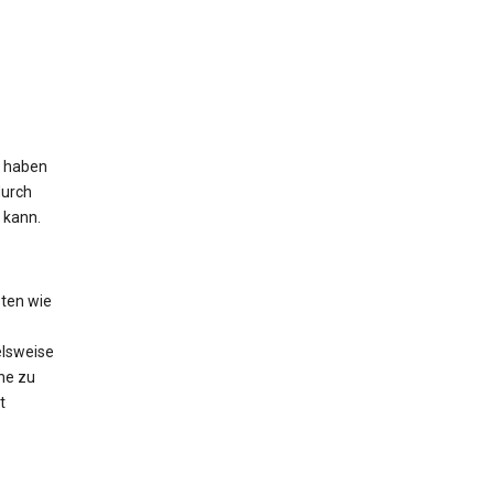
s haben
durch
 kann.
ten wie
elsweise
he zu
t