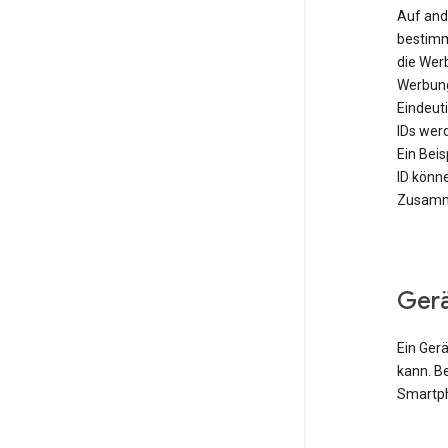
Auf and
bestimm
die Wer
Werbung
Eindeut
IDs werd
Ein Bei
ID könn
Zusamme
Ger
Ein Gerä
kann. B
Smartph