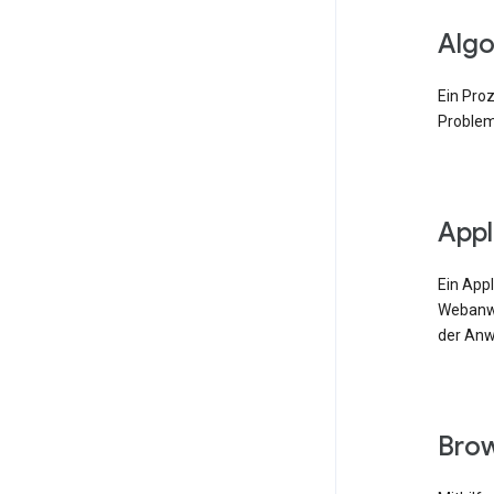
Algo
Ein Pro
Problem
Appl
Ein App
Webanwe
der Anw
Bro