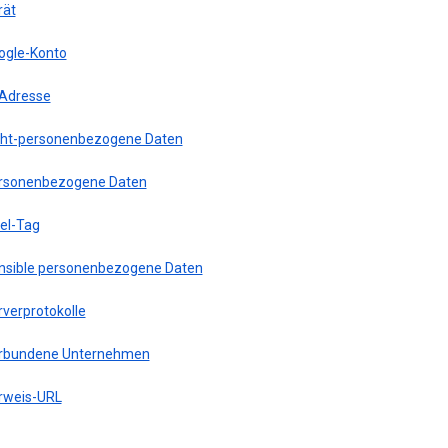
rät
ogle-Konto
-Adresse
cht-personenbezogene Daten
rsonenbezogene Daten
xel-Tag
nsible personenbezogene Daten
rverprotokolle
rbundene Unternehmen
rweis-URL