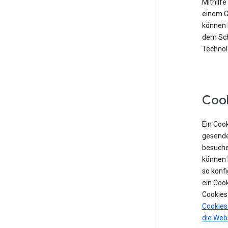
Mithilf
einem Ge
können 
dem Sch
Technolo
Coo
Ein Cook
gesende
besuche
können 
so konf
ein Coo
Cookies
Cookies
die Web