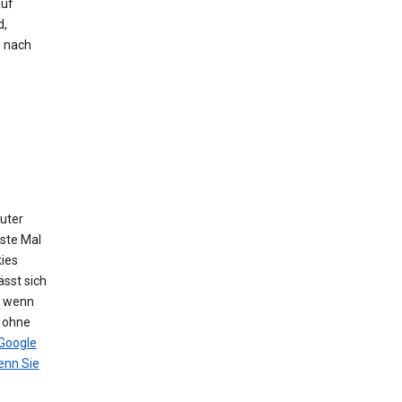
auf
d,
h nach
puter
ste Mal
ies
sst sich
, wenn
n ohne
Google
nn Sie