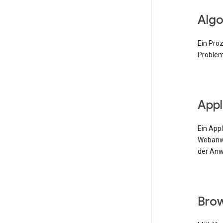
Algo
Ein Pro
Problem
Appl
Ein App
Webanwe
der Anw
Bro