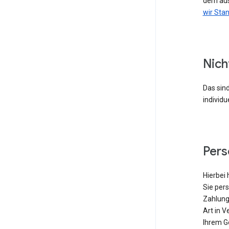
dem aus
wir Sta
Nich
Das sind
individu
Per
Hierbei 
Sie pers
Zahlung
Art in V
Ihrem G