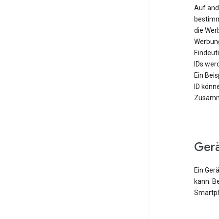
Auf and
bestimm
die Wer
Werbung
Eindeut
IDs werd
Ein Bei
ID könn
Zusamme
Ger
Ein Gerä
kann. B
Smartph