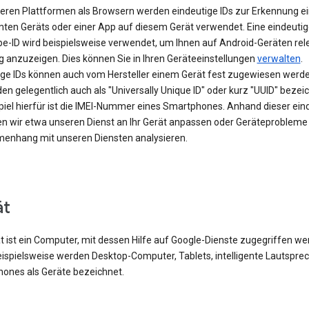
eren Plattformen als Browsern werden eindeutige IDs zur Erkennung e
ten Geräts oder einer App auf diesem Gerät verwendet. Eine eindeutig
be-ID wird beispielsweise verwendet, um Ihnen auf Android-Geräten rel
 anzuzeigen. Dies können Sie in Ihren Geräteeinstellungen
verwalten
.
ige IDs können auch vom Hersteller einem Gerät fest zugewiesen werde
en gelegentlich auch als "Universally Unique ID" oder kurz "UUID" bezei
spiel hierfür ist die IMEI-Nummer eines Smartphones. Anhand dieser ein
en wir etwa unseren Dienst an Ihr Gerät anpassen oder Geräteprobleme
nhang mit unseren Diensten analysieren.
ät
t ist ein Computer, mit dessen Hilfe auf Google-Dienste zugegriffen w
eispielsweise werden Desktop-Computer, Tablets, intelligente Lautspre
ones als Geräte bezeichnet.