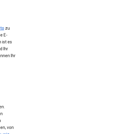
to
zu
e E-
 ist es
d Ihr
önnen Ihr
en.
en
n
den, von