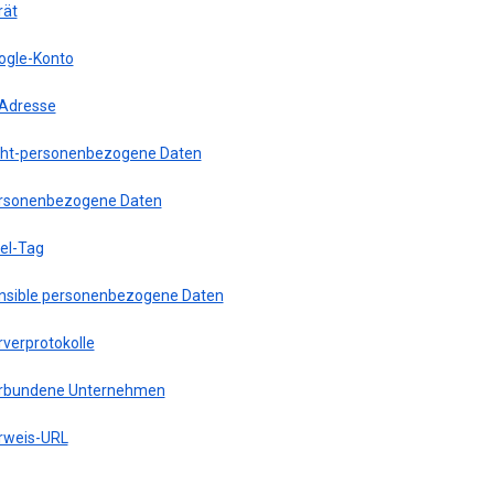
rät
ogle-Konto
-Adresse
cht-personenbezogene Daten
rsonenbezogene Daten
xel-Tag
nsible personenbezogene Daten
rverprotokolle
rbundene Unternehmen
rweis-URL