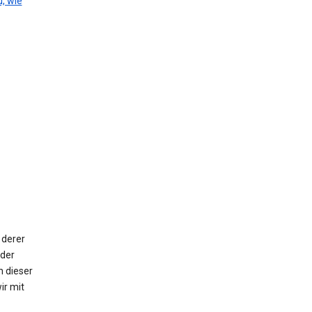
, wie
 derer
oder
n dieser
ir mit