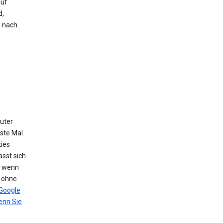
auf
d,
h nach
puter
ste Mal
ies
sst sich
, wenn
n ohne
Google
nn Sie