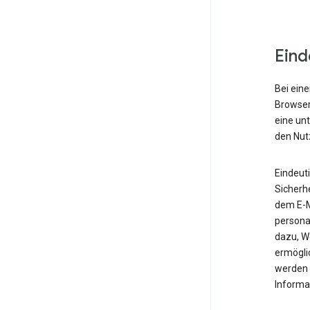
Eind
Bei eine
Browser,
eine un
den Nut
Eindeut
Sicherh
dem E-M
personal
dazu, W
ermöglic
werden 
Informa