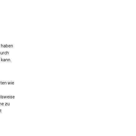
s haben
durch
 kann.
ten wie
elsweise
he zu
t