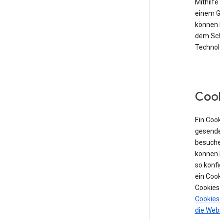
Mithilf
einem Ge
können 
dem Sch
Technolo
Coo
Ein Cook
gesende
besuche
können 
so konf
ein Coo
Cookies
Cookies
die Web