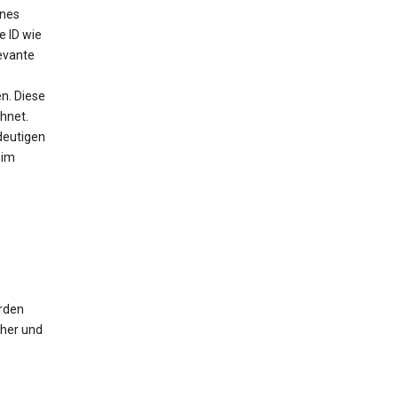
ines
e ID wie
evante
n. Diese
chnet.
deutigen
 im
erden
cher und