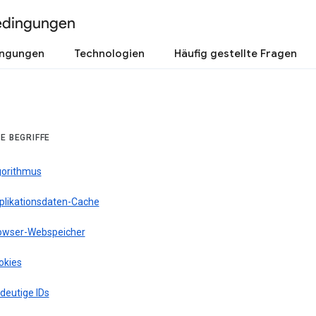
edingungen
ingungen
Technologien
Häufig gestellte Fragen
E BEGRIFFE
gorithmus
plikationsdaten-Cache
owser-Webspeicher
okies
deutige IDs