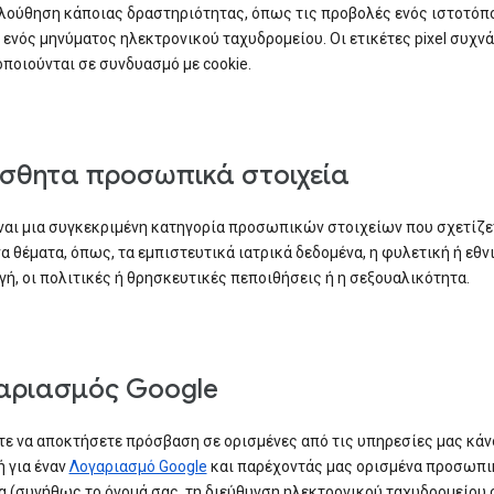
ούθηση κάποιας δραστηριότητας, όπως τις προβολές ενός ιστοτόπο
 ενός μηνύματος ηλεκτρονικού ταχυδρομείου. Οι ετικέτες pixel συχνά
ποιούνται σε συνδυασμό με cookie.
ίσθητα προσωπικά στοιχεία
ναι μια συγκεκριμένη κατηγορία προσωπικών στοιχείων που σχετίζε
α θέματα, όπως, τα εμπιστευτικά ιατρικά δεδομένα, η φυλετική ή εθν
ή, οι πολιτικές ή θρησκευτικές πεποιθήσεις ή η σεξουαλικότητα.
αριασμός Google
ε να αποκτήσετε πρόσβαση σε ορισμένες από τις υπηρεσίες μας κάν
 για έναν
Λογαριασμό Google
και παρέχοντάς μας ορισμένα προσωπι
α (συνήθως το όνομά σας, τη διεύθυνση ηλεκτρονικού ταχυδρομείου 