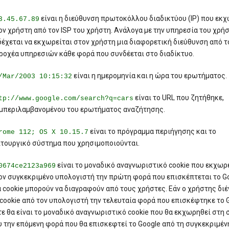
είναι η διεύθυνση πρωτοκόλλου διαδικτύου (IP) που εκχ
3.45.67.89
ον χρήστη από τον ISP του χρήστη. Ανάλογα με την υπηρεσία του χρήσ
δέχεται να εκχωρείται στον χρήστη μια διαφορετική διεύθυνση από τ
ροχέα υπηρεσιών κάθε φορά που συνδέεται στο διαδίκτυο.
είναι η ημερομηνία και η ώρα του ερωτήματος.
/Mar/2003 10:15:32
είναι το URL που ζητήθηκε,
tp://www.google.com/search?q=cars
μπεριλαμβανομένου του ερωτήματος αναζήτησης.
είναι το πρόγραμμα περιήγησης και το
rome 112; OS X 10.15.7
ιτουργικό σύστημα που χρησιμοποιούνται.
είναι το μοναδικό αναγνωριστικό cookie που εκχωρ
0674ce2123a969
ον συγκεκριμένο υπολογιστή την πρώτη φορά που επισκέπτεται το Go
α cookie μπορούν να διαγραφούν από τους χρήστες. Εάν ο χρήστης δι
 cookie από τον υπολογιστή την τελευταία φορά που επισκέφτηκε το G
τε θα είναι το μοναδικό αναγνωριστικό cookie που θα εκχωρηθεί στη
υ την επόμενη φορά που θα επισκεφτεί το Google από τη συγκεκριμέν