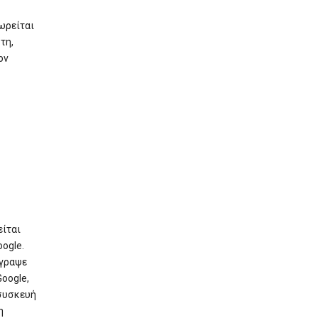
ωρείται
τη,
ον
είται
ogle.
έγραψε
oogle,
 συσκευή
η