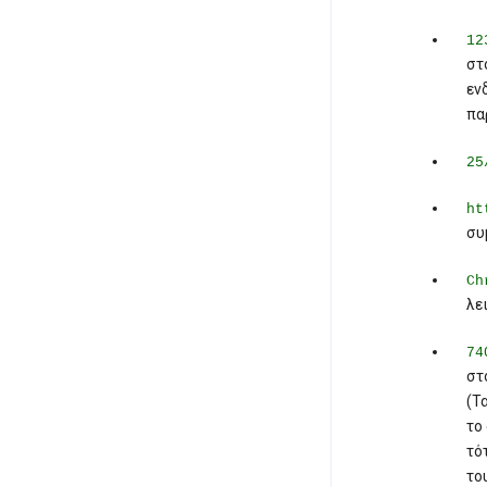
12
στ
εν
πα
25
ht
συ
Ch
λε
74
στ
(Τ
το
τό
το