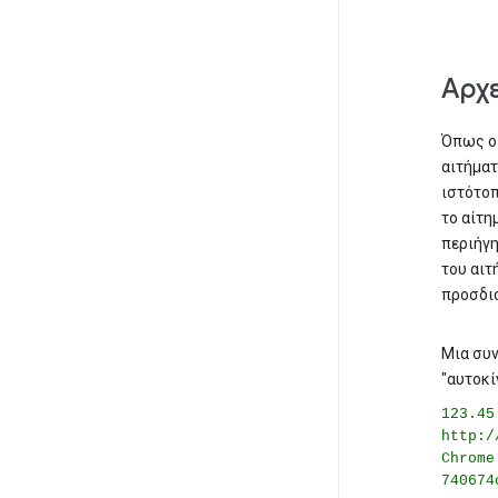
Αρχ
Όπως οι
αιτήματ
ιστότοπ
το αίτη
περιήγη
του αιτ
προσδιο
Μια συν
"αυτοκί
123.45
http:/
Chrome
740674