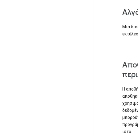
Αλγ
Μια δια
εκτέλεσ
Απο
περ
Η αποθή
αποθηκε
χρησιμο
δεδομέν
μπορούν
προγράμ
ιστό.