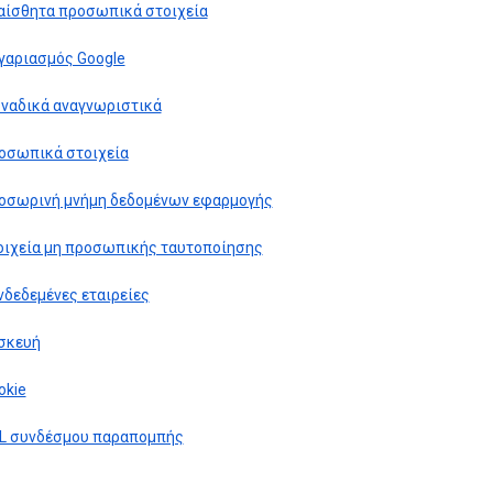
αίσθητα προσωπικά στοιχεία
γαριασμός Google
ναδικά αναγνωριστικά
οσωπικά στοιχεία
οσωρινή μνήμη δεδομένων εφαρμογής
οιχεία μη προσωπικής ταυτοποίησης
νδεδεμένες εταιρείες
σκευή
okie
L συνδέσμου παραπομπής