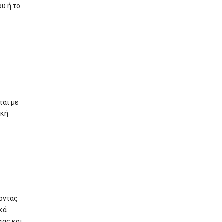
υ ή το
ται με
ική
οντας
κά
σας και