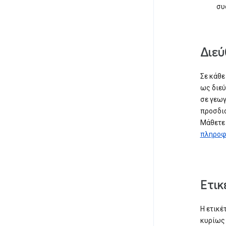
συ
Διεύ
Σε κάθε
ως διεύ
σε γεωγ
προσδιο
Μάθετε 
πληροφ
Ετικ
Η ετικέ
κυρίως 