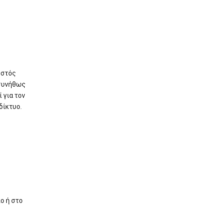
ωστός
 συνήθως
 για τον
δίκτυο.
πο ή στο