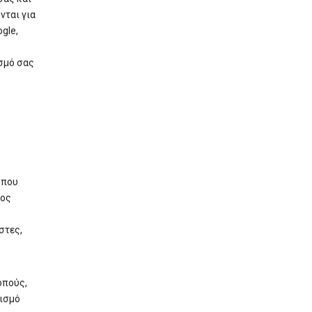
νται για
gle,
σμό σας
 που
τος
στες,
οπούς,
νισμό