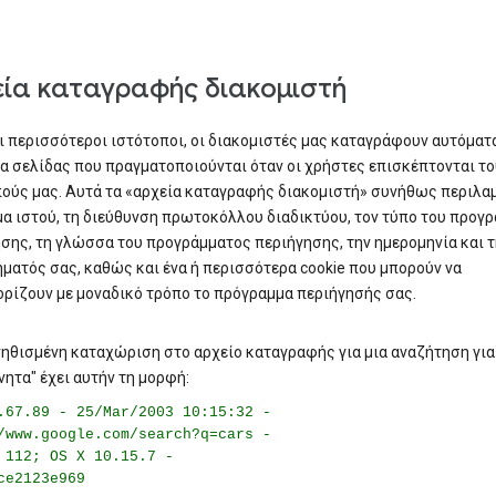
εία καταγραφής διακομιστή
 περισσότεροι ιστότοποι, οι διακομιστές μας καταγράφουν αυτόματ
α σελίδας που πραγματοποιούνται όταν οι χρήστες επισκέπτονται τ
ούς μας. Αυτά τα «αρχεία καταγραφής διακομιστή» συνήθως περιλα
μα ιστού, τη διεύθυνση πρωτοκόλλου διαδικτύου, τον τύπο του προγ
σης, τη γλώσσα του προγράμματος περιήγησης, την ημερομηνία και 
ήματός σας, καθώς και ένα ή περισσότερα cookie που μπορούν να
ρίζουν με μοναδικό τρόπο το πρόγραμμα περιήγησής σας.
ηθισμένη καταχώριση στο αρχείο καταγραφής για μια αναζήτηση για
νητα" έχει αυτήν τη μορφή:
.67.89 - 25/Mar/2003 10:15:32 -
/www.google.com/search?q=cars -
 112; OS X 10.15.7 -
ce2123e969