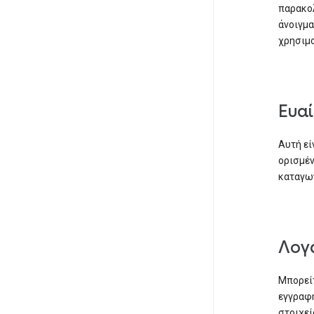
παρακολ
άνοιγμα
χρησιμο
Ευα
Αυτή εί
ορισμέν
καταγωγ
Λογ
Μπορείτ
εγγραφή
στοιχεί