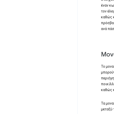
έναν κω
τον έλε
καθώς κ
πρόσβασ
ανά πάσ
Μον
Το μονα
μπορούν
περιήγη
ποικίλλ
καθώς 
Τα μονα
μεταξύ 