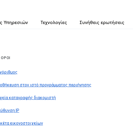
ς Υπηρεσιών
Τεχνολογίες
Συνήθεις ερωτήσεις
 ΌΡΟΙ
γόριθμος
οθήκευση στον ιστό προγράμματος περιήγησης
χεία καταγραφής διακομιστή
εύθυνση IP
ικέτα εικονοστοιχείων