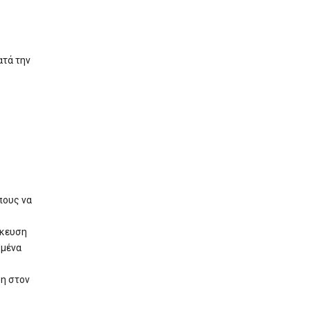
ατά την
πους να
ήκευση
ομένα
η στον