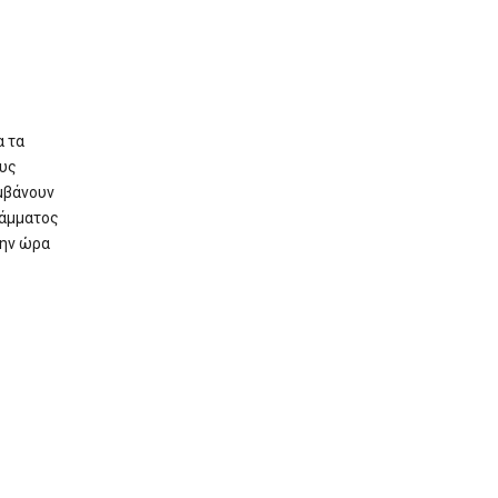
α τα
ους
μβάνουν
ράμματος
την ώρα