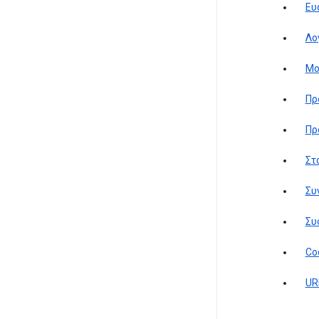
Ευ
Λο
Μο
Πρ
Πρ
Στ
Συ
Συ
Co
UR