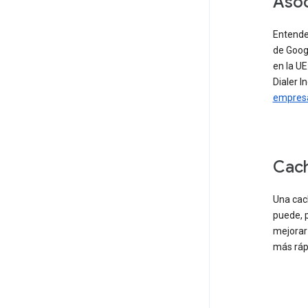
Aso
Entende
de Googl
en la U
Dialer I
empresa
Cach
Una cach
puede, p
mejorar 
más ráp