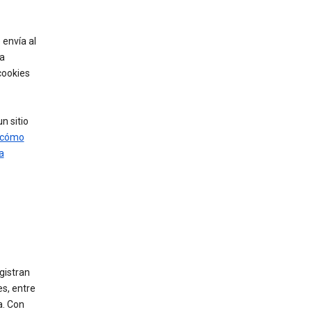
envía al
 a
 cookies
n sitio
cómo
a
gistran
s, entre
a. Con