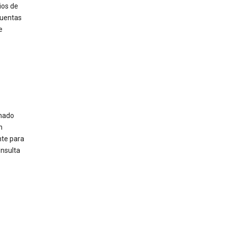
ios de
cuentas
e
inado
n
nte para
onsulta