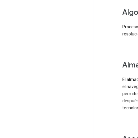
Algo
Proceso
resoluc
Alma
El alma
el nave
permite 
después
tecnolo