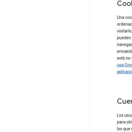
Coo
Una coo
ordenado
visitarl
pueden 
navegad
enviando
web no 
usa Goo
aplicaci
Cue
Los usua
para ob
los que 