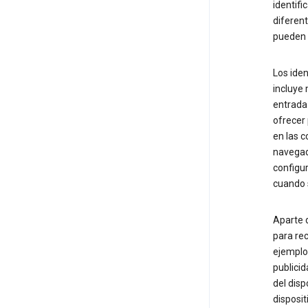
identifi
diferent
pueden 
Los iden
incluye 
entrada 
ofrecer 
en las c
navegado
configur
cuando 
Aparte d
para rec
ejemplo,
publicid
del disp
disposit