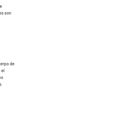
de
nes son
uerpo de
 el
eo
s.