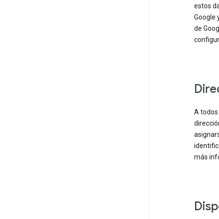
estos da
Google 
de Goog
configur
Dire
A todos
direcció
asignars
identifi
más inf
Disp