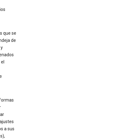
ios
as que se
andeja de
 y
cenados
 el
e
aformas
r
nar
ajustes
os a sus
s),