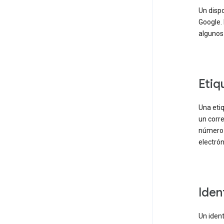
Un dispo
Google. 
algunos 
Etiq
Una etiq
un corre
número 
electrón
Iden
Un ident