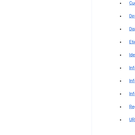
Cu
Dir
Dis
Eti
Ide
In
In
Inf
Reg
UR