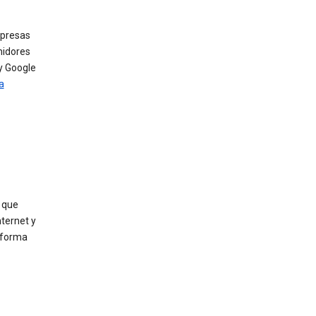
mpresas
midores
y Google
a
o que
nternet y
e forma