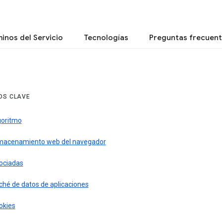
inos del Servicio
Tecnologías
Preguntas frecuen
OS CLAVE
goritmo
macenamiento web del navegador
ociadas
ché de datos de aplicaciones
okies