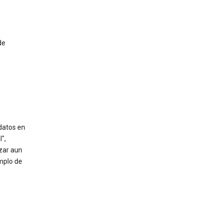
de
datos en
",
izar aun
mplo de