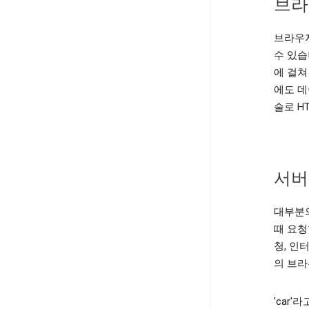
브라
브라우
수 있습
에 걸쳐
에도 데
술로 HT
서버
대부분의
때 요청
청, 인
의 브라
'car