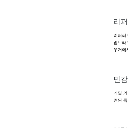
리퍼
리퍼러 U
웹브라우
우저에서
민감
기밀 의
련된 특