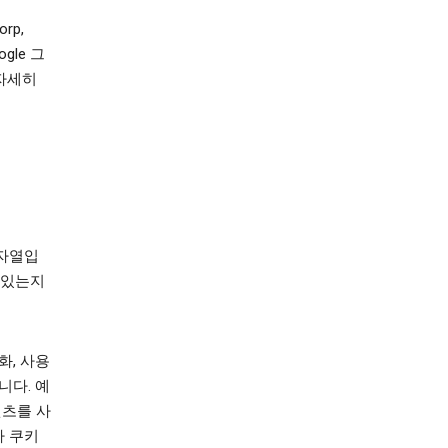
orp,
gle 그
자세히
문자열입
 있는지
화, 사용
니다. 예
텐츠를 사
나 쿠키