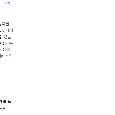
e이 쿠키
설치된
id 기기
수 있습
함)를 부
. 예를
 서비스와
예를 들
니다.