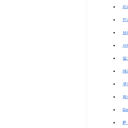
리
민
브
서
알
애
쿠
픽
Go
IP