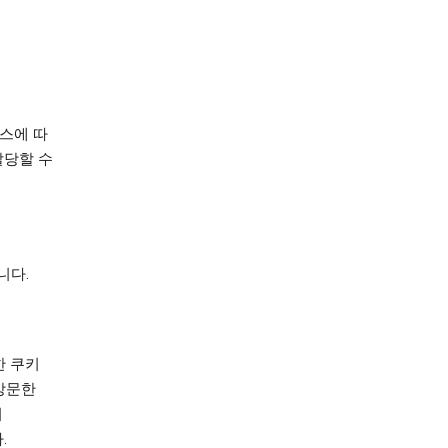
비스에 따
할당할 수
니다.
한 쿠키
 방문한
서
.