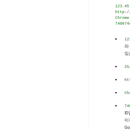
123.45
http:/
Chrome
740674
12
라
있
25
ht
Ch
74
I
이
G