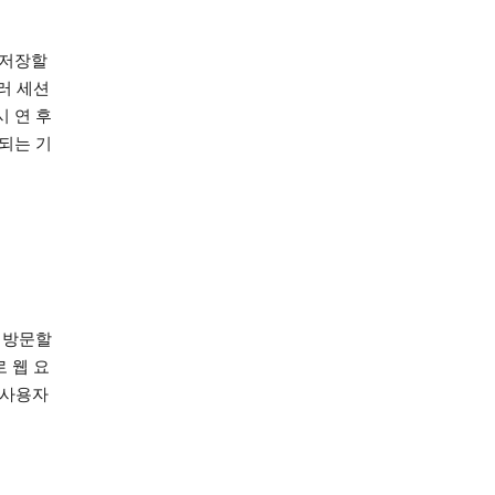
 저장할
러 세션
 연 후
되는 기
를 방문할
 웹 요
 사용자