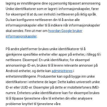
lagring av innstillingene dine og personlig tilpasset annonsering.
Unike identifikatorer som er lagret i informasjonskapsler, fører
for eksempel til at du ser innhold i nettleseren på riktig språk.
Du kan konfigurere nettleseren din til å avvise alle
informasjonskapsler eller til å indikere når informasjonskapsler
skal sendes. Finn ut mer om
hvordan Google bruker
informasjonskapsler
.
På andre plattformer brukes unike identifikatorer til å
gjenkjenne spesifikke enheter eller apper på enheter, i tillegg til i
nettlesere. Eksempel: En unik identifikator, for eksempel
annonserings-ID-en, brukes til å levere relevante annonser på
Android-enheter, og dette kan
administreres
i
enhetsinnstillingene. Produsenter kan også bygge inn unike
identifikatorer i enhetene de lager. Dette kalles universelt unike
ID-er eller UUID-er. Eksempler på dette er mobiltelefoners IMEI-
numre. Enheters unike identifikatorer kan for eksempel brukes
til å tilpasse tjenestene våre til enheten din eller analysere
problemer knyttet til tjenestene våre.