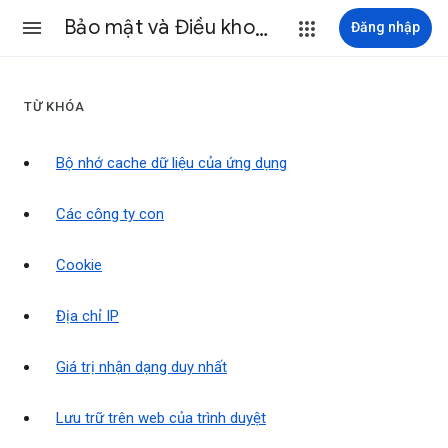
Bảo mật và Điều khoản
Đăng nhập
TỪ KHÓA
Bộ nhớ cache dữ liệu của ứng dụng
Các công ty con
Cookie
Địa chỉ IP
Giá trị nhận dạng duy nhất
Lưu trữ trên web của trình duyệt