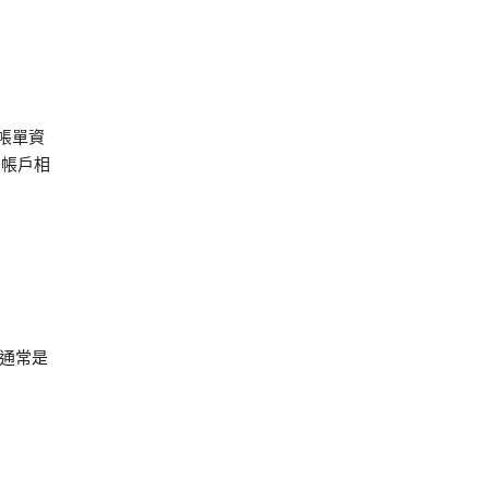
帳單資
 帳戶相
，通常是