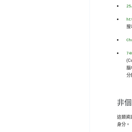
25
ht
搜
Ch
74
(
腦
分
非個
這類資
身分。