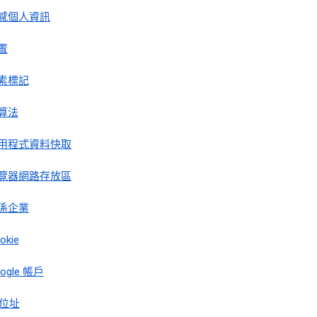
感個人資訊
置
素標記
算法
用程式資料快取
覽器網路存放區
係企業
okie
ogle 帳戶
 位址