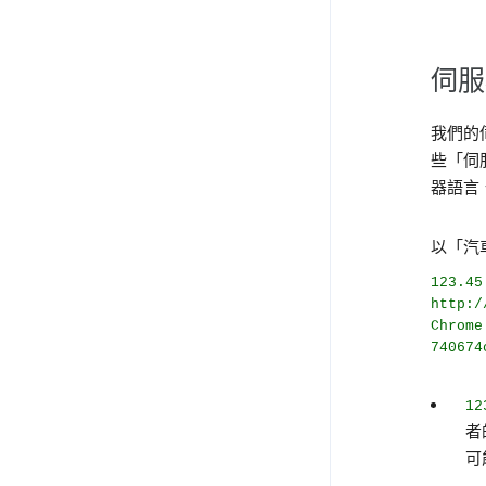
伺服
我們的
些「伺
器語言
以「汽
123.45
http:/
Chrome
740674
12
者
可