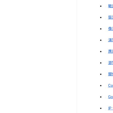
敏
裝
像
演
應
瀏
關
Co
Go
IP