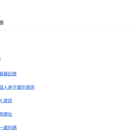
題
款
服器記錄
個人身分識別資訊
人資訊
照網址
一識別碼