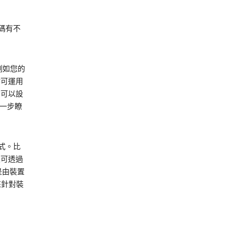
碼有不
例如您的
站可運用
您可以設
進一步瞭
式。比
且可透過
是由裝置
來針對裝