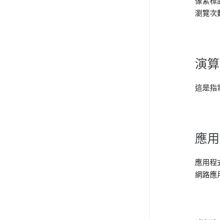
像素標
瀏覽次
演算
這是指
應用
應用程
網路應