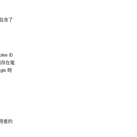
包含了
e ID
儲存在電
le 時
用者的