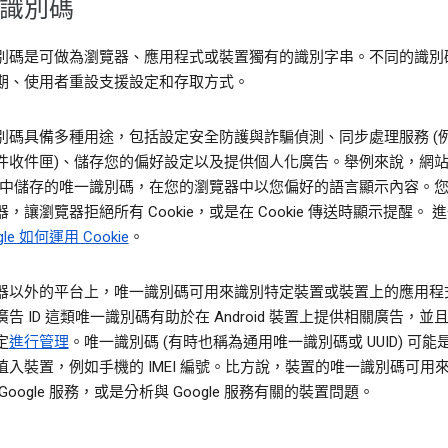
識別碼
別碼是可做為瀏覽器、應用程式或裝置獨有的識別字串。不同的識別
期、使用者重設支援設定和存取方式。
別碼具備多種用途，包括設定安全防護與詐騙偵測、同步處理服務 (
件收件匣)、儲存您的偏好設定以及提供個人化廣告。舉例來說，網
kie 中儲存的唯一識別碼，在您的瀏覽器中以您偏好的語言顯示內容。
，讓瀏覽器拒絕所有 Cookie，或是在 Cookie 傳送時顯示提醒。 
gle 如何運用 Cookie
。
器以外的平台上，唯一識別碼可用來識別特定裝置或裝置上的應用程
告 ID 這類唯一識別碼有助於在 Android 裝置上提供相關廣告，並
定
進行管理
。唯一識別碼 (有時也稱為通用唯一識別碼或 UUID) 可能
植入裝置，例如手機的 IMEI 編號。比方說，裝置的唯一識別碼可用
Google 服務，或是分析與 Google 服務有關的裝置問題。