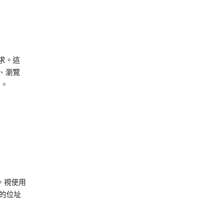
求。這
、瀏覽
e。
。視使用
的位址