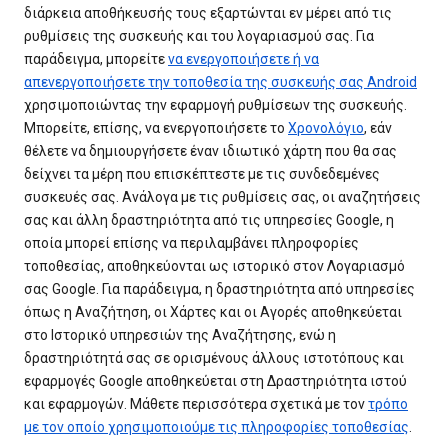
διάρκεια αποθήκευσής τους εξαρτώνται εν μέρει από τις
ρυθμίσεις της συσκευής και του λογαριασμού σας. Για
παράδειγμα, μπορείτε
να ενεργοποιήσετε ή να
απενεργοποιήσετε την τοποθεσία της συσκευής σας Android
χρησιμοποιώντας την εφαρμογή ρυθμίσεων της συσκευής.
Μπορείτε, επίσης, να ενεργοποιήσετε το
Χρονολόγιο
, εάν
θέλετε να δημιουργήσετε έναν ιδιωτικό χάρτη που θα σας
δείχνει τα μέρη που επισκέπτεστε με τις συνδεδεμένες
συσκευές σας. Ανάλογα με τις ρυθμίσεις σας, οι αναζητήσεις
σας και άλλη δραστηριότητα από τις υπηρεσίες Google, η
οποία μπορεί επίσης να περιλαμβάνει πληροφορίες
τοποθεσίας, αποθηκεύονται ως ιστορικό στον Λογαριασμό
σας Google. Για παράδειγμα, η δραστηριότητα από υπηρεσίες
όπως η Αναζήτηση, οι Χάρτες και οι Αγορές αποθηκεύεται
στο Ιστορικό υπηρεσιών της Αναζήτησης, ενώ η
δραστηριότητά σας σε ορισμένους άλλους ιστοτόπους και
εφαρμογές Google αποθηκεύεται στη Δραστηριότητα ιστού
και εφαρμογών. Μάθετε περισσότερα σχετικά με τον
τρόπο
με τον οποίο χρησιμοποιούμε τις πληροφορίες τοποθεσίας
.