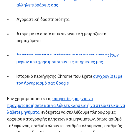
αλληλεπιδράσεις σας
Αγοραστική δραστηριότητα
Άτομα με τα οποία επικοινωνείτε ή μοιράζεστε
περιεχόμενο
Δραστηριότητα σε ιστότοπους και εφαρμογές τρίτων
μερών που χρησιμοποιούν τις υπηρεσίες μας
Ιστορικό περιήγησης Chrome που έχετε
συγχρονίσει με
τον Λογαριασμό σας Google
Εάν χρησιμοποιείτε τις
υπηρεσίες μας για να
πραγματοποιήσετε και να λάβετε κλήσεις ή να στείλετε και να
λάβετε μηνύματα
, ενδέχεται να συλλέξουμε πληροφορίες
αρχείου καταγραφής κλήσεων και μηνυμάτων, όπως αριθμό
τηλεφώνου, αριθμό καλούντα, αριθμό καλούμενου, αριθμούς