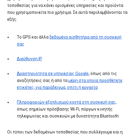
τοποθεσίας για να κάνει ορισμένες υπηρεσίες και προϊόντα
που χρησιμοποιείτε πιο χρήσιμα. Σε αυτά περιλαμβάνονται τα
εξής:
Το GPS και άλλα
δεδομένα αισθητήρα από τη συσκευή
σας
Διεύθυνση IP
Δραστηριότητα σε υπηρεσίες Google
, όπως από τις
αναζητήσεις σας ή από τα
μέρη στα οποία προσθέτετε
ετικέτες, για παράδειγμα, σπίτι ή εργασία
Πληροφοριών εξοπλισμού κοντά στη συσκευή σας
,
όπως σημείων πρόσβασης Wi-Fi, πύργων κινητής
τηλεφωνίας και συσκευών με δυνατότητα Bluetooth
Οι τύποι των δεδομένων τοποθεσίας που συλλέγουμε και η