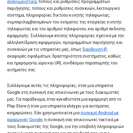
αναγνωριστικά
, τύπους και ρυθμίσεις προγραμμάτων
περιήγησης, τύπους και ρυθμίσεις συσκευών, λειτουργικό
σύστημα, πληροφορίες δικτύου κινητής τηλεφωνίας,
συμπεριλαμβανομένων του ονόματος της εταιρείας κινητής
τηλεφωνίας και του αριθμού τηλεφώνου, και αριθμό έκδοσης
εφαρμογής. Συλλέγουμε επίσης πληροφορίες σχετικά με την
αλληλεπίδραση εφαρμογών, προγραμμάτων περιήγησης και
συσκευών με τις υπηρεσίες μας, όπως
διεύθυνση IP
,
αναφορές σφαλμάτων, δραστηριότητα συστήματος, καθώς
και ημερομηνία, ώρα και URL συνδέσμου παραπομπής του
αιτήματός σας.
Συλλέγουμε αυτές τις πληροφορίες, όταν μια υπηρεσία
Google στη συσκευή σας επικοινωνεί με τους διακομιστές
μας. Για παράδειγμα, όταν εγκαθιστάτε μια εφαρμογή από το
Play Store ή όταν μια υπηρεσία ελέγχει για αυτόματες
ενημερώσεις. Εάν χρησιμοποιείτε μια
συσκευή Android με
εφαρμογές Google
, η συσκευή σας επικοινωνεί τακτικά με
τους διακομιστές της Google, για την υποβολή πληροφοριών