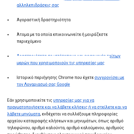
αλληλεπιδράσεις σας
Αγοραστική δραστηριότητα
Άτομα με τα οποία επικοινωνείτε ή μοιράζεστε
περιεχόμενο
Δραστηριότητα σε ιστότοπους και εφαρμογές τρίτων
μερών που χρησιμοποιούν τις υπηρεσίες μας
Ιστορικό περιήγησης Chrome που έχετε
συγχρονίσει με
τον Λογαριασμό σας Google
Εάν χρησιμοποιείτε τις
υπηρεσίες μας για να
πραγματοποιήσετε και να λάβετε κλήσεις ή να στείλετε και να
λάβετε μηνύματα
, ενδέχεται να συλλέξουμε πληροφορίες
αρχείου καταγραφής κλήσεων και μηνυμάτων, όπως αριθμό
τηλεφώνου, αριθμό καλούντα, αριθμό καλούμενου, αριθμούς