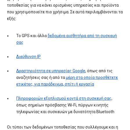
τοποθεσίας για να κάνει ορισμένες υπηρεσίες και προϊόντα
που χρησιμοποιείτε πιο χρήσιμα. Σε αυτά περιλαμβάνονται τα
εξής:
Το GPS και άλλα
δεδομένα αισθητήρα από τη συσκευή
σας
Διεύθυνση IP
Δραστηριότητα σε υπηρεσίες Google
, όπως από τις
αναζητήσεις σας ή από τα
μέρη στα οποία προσθέτετε
ετικέτες, για παράδειγμα, σπίτι ή εργασία
Πληροφοριών εξοπλισμού κοντά στη συσκευή σας
,
όπως σημείων πρόσβασης Wi-Fi, πύργων κινητής
τηλεφωνίας και συσκευών με δυνατότητα Bluetooth
Οι τύποι των δεδομένων τοποθεσίας που συλλέγουμε και η