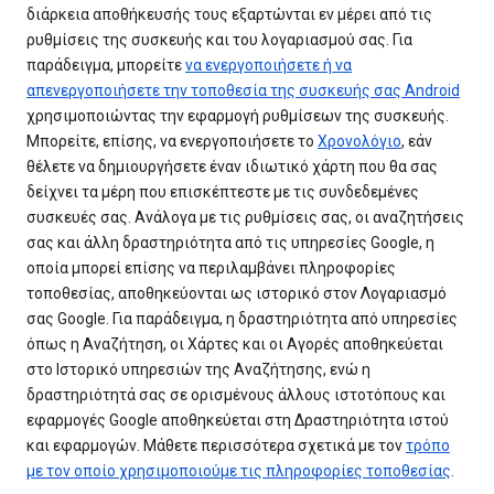
διάρκεια αποθήκευσής τους εξαρτώνται εν μέρει από τις
ρυθμίσεις της συσκευής και του λογαριασμού σας. Για
παράδειγμα, μπορείτε
να ενεργοποιήσετε ή να
απενεργοποιήσετε την τοποθεσία της συσκευής σας Android
χρησιμοποιώντας την εφαρμογή ρυθμίσεων της συσκευής.
Μπορείτε, επίσης, να ενεργοποιήσετε το
Χρονολόγιο
, εάν
θέλετε να δημιουργήσετε έναν ιδιωτικό χάρτη που θα σας
δείχνει τα μέρη που επισκέπτεστε με τις συνδεδεμένες
συσκευές σας. Ανάλογα με τις ρυθμίσεις σας, οι αναζητήσεις
σας και άλλη δραστηριότητα από τις υπηρεσίες Google, η
οποία μπορεί επίσης να περιλαμβάνει πληροφορίες
τοποθεσίας, αποθηκεύονται ως ιστορικό στον Λογαριασμό
σας Google. Για παράδειγμα, η δραστηριότητα από υπηρεσίες
όπως η Αναζήτηση, οι Χάρτες και οι Αγορές αποθηκεύεται
στο Ιστορικό υπηρεσιών της Αναζήτησης, ενώ η
δραστηριότητά σας σε ορισμένους άλλους ιστοτόπους και
εφαρμογές Google αποθηκεύεται στη Δραστηριότητα ιστού
και εφαρμογών. Μάθετε περισσότερα σχετικά με τον
τρόπο
με τον οποίο χρησιμοποιούμε τις πληροφορίες τοποθεσίας
.