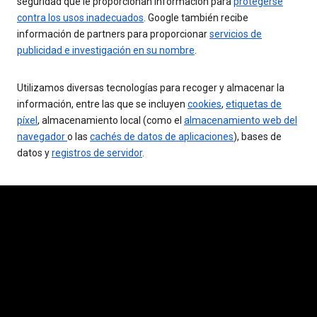
seguridad que le proporcionan información para
protegerse
contra los usos inadecuados
. Google también recibe
información de partners para proporcionar
servicios de
publicidad e investigación en su nombre
.
Utilizamos diversas tecnologías para recoger y almacenar la
información, entre las que se incluyen
cookies
,
etiquetas de
píxel
, almacenamiento local (como el
almacenamiento web del
navegador
o las
cachés de datos de aplicaciones
), bases de
datos y
registros de servidor
.