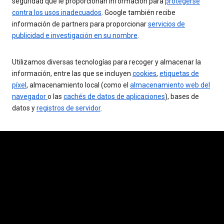
seguridad que le proporcionan información para
protegerse
contra los usos inadecuados
. Google también recibe
información de partners para proporcionar
servicios de
publicidad e investigación en su nombre
.
Utilizamos diversas tecnologías para recoger y almacenar la
información, entre las que se incluyen
cookies
,
etiquetas de
píxel
, almacenamiento local (como el
almacenamiento web del
navegador
o las
cachés de datos de aplicaciones
), bases de
datos y
registros de servidor
.