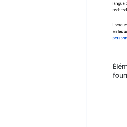
langue d
recherch
Lorsque
en les 
personn
Élém
four