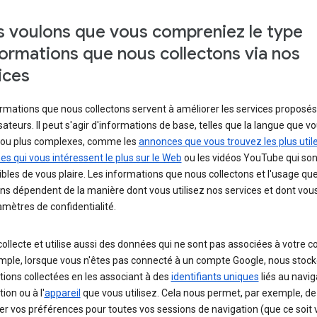
 voulons que vous compreniez le type
formations que nous collectons via nos
ices
rmations que nous collectons servent à améliorer les services proposés
isateurs. Il peut s'agir d'informations de base, telles que la langue que v
z, ou plus complexes, comme les
annonces que vous trouvez les plus util
s qui vous intéressent le plus sur le Web
ou les vidéos YouTube qui son
bles de vous plaire. Les informations que nous collectons et l'usage qu
ns dépendent de la manière dont vous utilisez nos services et dont vou
mètres de confidentialité.
ollecte et utilise aussi des données qui ne sont pas associées à votre 
mple, lorsque vous n'êtes pas connecté à un compte Google, nous stock
ions collectées en les associant à des
identifiants uniques
liés au navig
tion ou à l'
appareil
que vous utilisez. Cela nous permet, par exemple, de
r vos préférences pour toutes vos sessions de navigation (que ce soit 