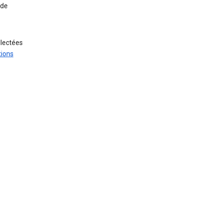
 de
llectées
tions