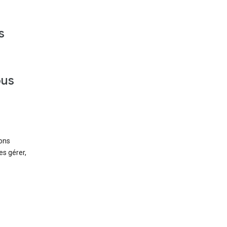
s
ous
ions
es gérer,