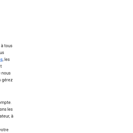
 à tous
ous
es
, les
t
e nous
s gérez
compte.
ons les
ateur, à
votre