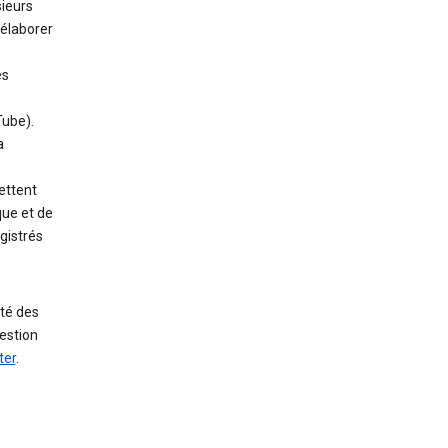
sieurs
élaborer
es
Tube).
a
ettent
que et de
gistrés
uté des
uestion
ter
.