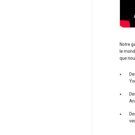
Notre g
le monde
que nou
Des
Yo
Des
An
Des
ve