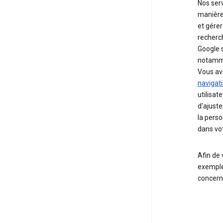
Nos serv
manière
et gérer
recherc
Google s
notamme
Vous ave
navigat
utilisat
d'ajuste
la perso
dans vot
Afin de 
exemples
concerna