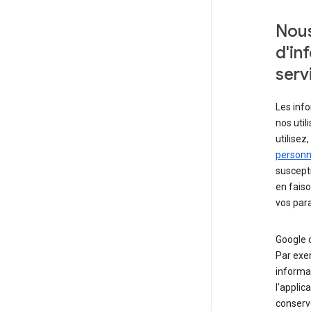
Nous
d'in
serv
Les info
nos util
utilise
personne
suscepti
en faiso
vos para
Google c
Par exe
informat
l'applica
conserve