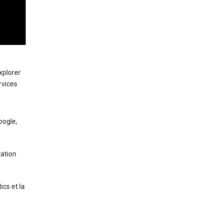
xplorer
rvices
oogle,
tation
ics et la