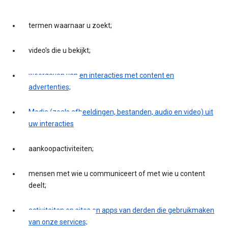
termen waarnaar u zoekt;
video's die u bekijkt;
weergaven van en interacties met content en
advertenties;
Media (zoals afbeeldingen, bestanden, audio en video) uit
uw interacties
aankoopactiviteiten;
mensen met wie u communiceert of met wie u content
deelt;
activiteiten op sites en apps van derden die gebruikmaken
van onze services;