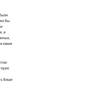
 были
ыке Вы
ки
, а
анных,
 и какие
нтом.
оторую
ть Ваши