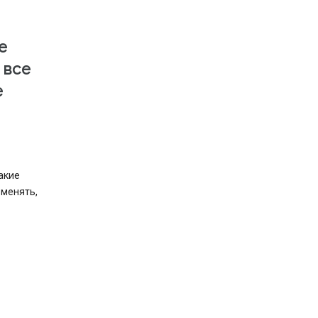
е
 все
е
акие
зменять,