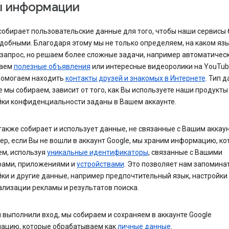
ы информации
собирает пользовательские данные для того, чтобы наши сервисы
добными. Благодаря этому мы не только определяем, на каком яз
 запрос, но решаем более сложные задачи, например автоматичес
раем
полезные объявления
или интересные видеоролики на YouTube
помогаем находить
контакты друзей и знакомых в Интернете
. Тип д
 мы собираем, зависит от того, как Вы используете наши продукты
йки конфиденциальности заданы в Вашем аккаунте.
также собирает и использует данные, не связанные с Вашим аккау
р, если Вы не вошли в аккаунт Google, мы храним информацию, к
ем, используя
уникальные идентификаторы
, связанные с Вашими
рами, приложениями и
устройствами
. Это позволяет нам запомина
ки и другие данные, например предпочтительный язык, настройки
лизации рекламы и результатов поиска.
 выполнили вход, мы собираем и сохраняем в аккаунте Google
ацию, которые обрабатываем как
личные данные
.