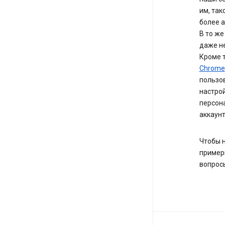
им, так
более а
В то же
даже не
Кроме 
Chrome
пользов
настро
персон
аккаунт
Чтобы 
пример
вопрос