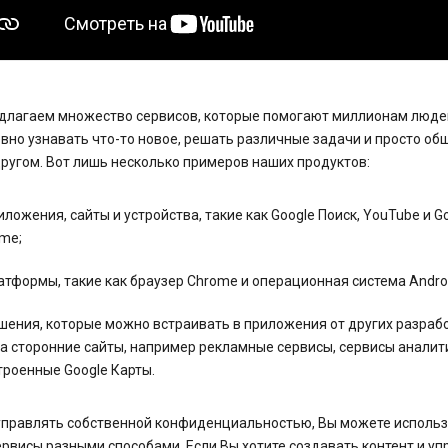
длагаем множество сервисов, которые помогают миллионам люде
но узнавать что-то новое, решать различные задачи и просто об
другом. Вот лишь несколько примеров наших продуктов:
иложения, сайты и устройства, такие как Google Поиск, YouTube и G
me;
атформы, такие как браузер Chrome и операционная система Androi
шения, которые можно встраивать в приложения от других разраб
на сторонние сайты, например рекламные сервисы, сервисы аналит
троенные Google Карты.
управлять собственной конфиденциальностью, Вы можете исполь
рвисы разными способами. Если Вы хотите создавать контент и уп