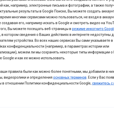
ой как, например, электронные письма и фотографии, а также полу
ктуальные результаты в Google Поиске, Вы можете создать аккаунт
 время многими сервисами можно пользоваться, не входя в аккаун
 создавая его, например искать в Google и смотреть видео на YouT
того, Вы можете посещать веб-страницы в
режиме инкогнито Googl
, в котором сведения о Ваших действиях в интернете недоступны 
ателям устройства. Во всех наших сервисах Вы сами указываете в
йках конфиденциальности (например, в параметрах истории или
ализации), можем ли мы сохранять некоторые типы информации о 
е Google и как ее можно использовать.
наши правила были как можно более понятными, мы добавили в ни
ы, видеоролики и определения
основных терминов
. Если у Вас поя
ы в отношении Политики конфиденциальности Google,
свяжитесь с