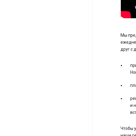
Мы пре
ежеднев
друг с 
пр
Ho
пл
ре
и 
вс
Чтобы 
наши се