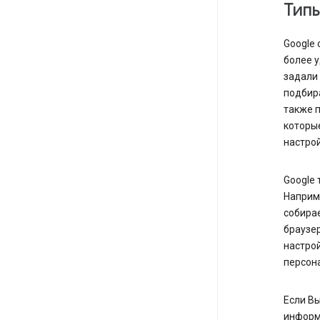
Тип
Google 
более у
задали
подби
также 
которые
настро
Google 
Наприме
собира
браузе
настрой
персона
Если Вы
информ