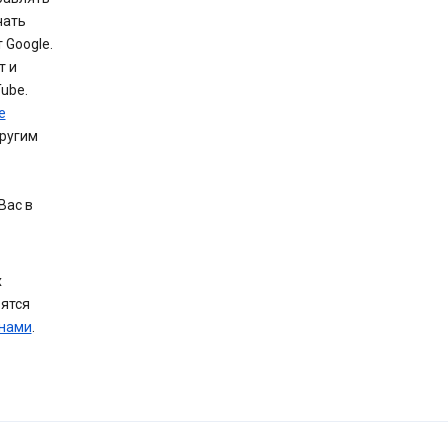
чать
 Google.
т и
ube.
e
другим
Вас в
х
вятся
 нами
.