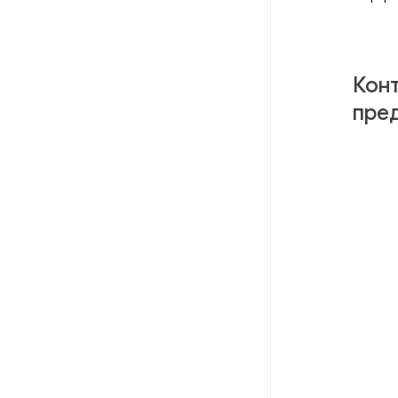
Конт
пре