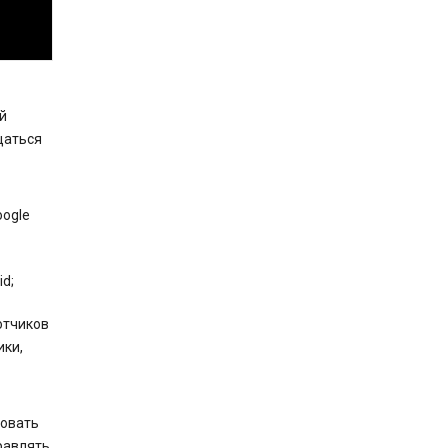
й
щаться
oogle
d;
отчиков
ики,
зовать
равлять