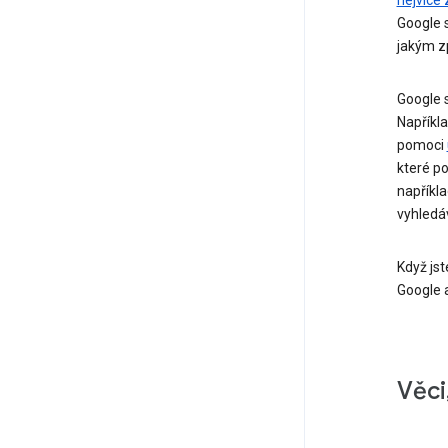
Google s
jakým z
Google 
Napříkl
pomoci
které po
napříkl
vyhledáv
Když js
Google 
Věci