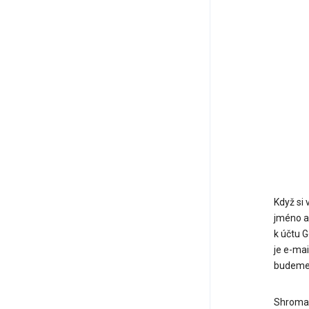
Když si
jméno a
k účtu 
je e-ma
budeme 
Shromaž