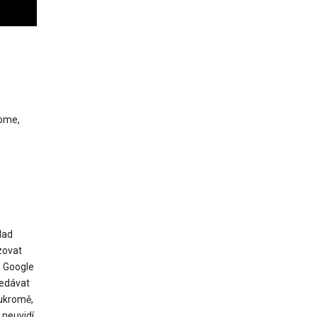
Home,
,
lad
zovat
b Google
ledávat
ukromě,
 neuvidí,