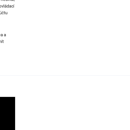
ovládací
 účtu
ea a
ít