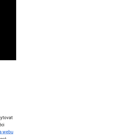
ytovat
ěci
na webu
teré