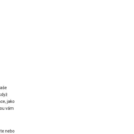
vaše
 když
ce, jako
rou vám
ete nebo