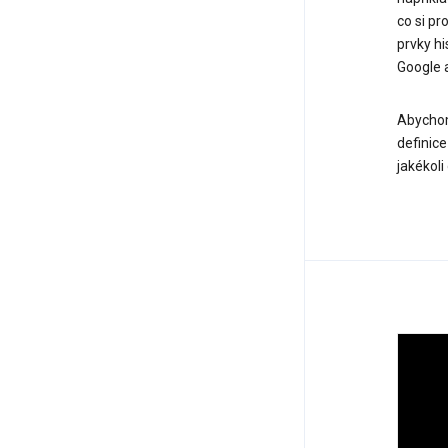
co si pr
prvky hi
Google 
Abychom 
definic
jakékoli