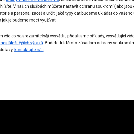
ohlížíte. V našich službách můžete nastavit ochranu soukromí (jako jsou 
storie a personalizace) a určit, jaké typy dat budeme ukládat do vašeho
a jak je budeme moct využívat.
vše co nejsrozumitelněji vysvětlili, přidali jsme příklady, vysvětlující vid
e
nejdůležitějších výrazů
. Budete-li k těmto zásadám ochrany soukromí m
 dotazy,
kontaktujte nás
.