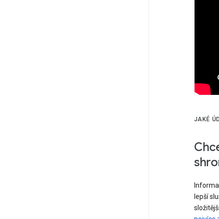
JAKÉ Ú
Chce
shro
Informa
lepší sl
složitějš
nejvíce 