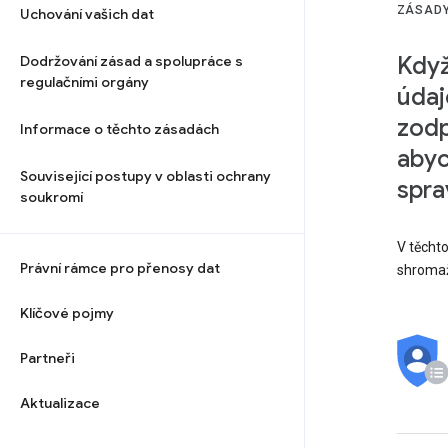
ZÁSADY
Uchování vašich dat
Když
Dodržování zásad a spolupráce s
regulačními orgány
údaj
zodp
Informace o těchto zásadách
abyc
Související postupy v oblasti ochrany
spra
soukromí
V těcht
Právní rámce pro přenosy dat
shromaž
Klíčové pojmy
Partneři
Aktualizace