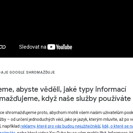
DAJE GOOGLE SHROMAŽĎUJE
me, abyste věděli, jaké typy informací
mažďujeme, když naše služby používáte
ce shromažďujeme proto, abychom mohli všem našim uživatelům posk
užby – od určení jednoduchých věcí, jako je jazyk, kterým mluvíte, až po v
í, například
reklamy, které pro vás budou nejužitečnější
,
lidé, o které se 
zajímáte
, nebo která videa YouTube by se vám mohla líbit. Informace, k