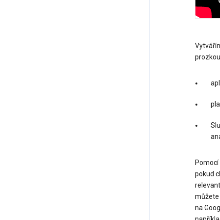
Vytváří
prozkoum
apl
pl
Slu
an
Pomocí 
pokud ch
relevant
můžete 
na Goog
napříkl