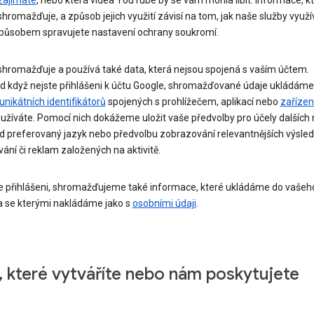
hromažďuje, a způsob jejich využití závisí na tom, jak naše služby využí
působem spravujete nastavení ochrany soukromí.
shromažďuje a používá také data, která nejsou spojená s vaším účtem.
ad když nejste přihlášeni k účtu Google, shromažďované údaje ukládáme
unikátních identifikátorů
spojených s prohlížečem, aplikací nebo
zaříze
užíváte. Pomocí nich dokážeme uložit vaše předvolby pro účely dalších 
ad preferovaný jazyk nebo předvolbu zobrazování relevantnějších výsle
ání či reklam založených na aktivitě.
te přihlášeni, shromažďujeme také informace, které ukládáme do vašeh
a se kterými nakládáme jako s
osobními údaji
.
, které vytváříte nebo nám poskytujete