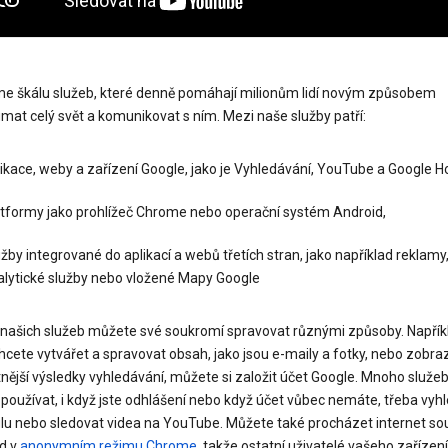
me škálu služeb, které denně pomáhají milionům lidí novým způsobem
at celý svět a komunikovat s ním. Mezi naše služby patří:
ikace, weby a zařízení Google, jako je Vyhledávání, YouTube a Google 
atformy jako prohlížeč Chrome nebo operační systém Android,
žby integrované do aplikací a webů třetích stran, jako například reklamy
alytické služby nebo vložené Mapy Google
našich služeb můžete své soukromí spravovat různými způsoby. Napřík
cete vytvářet a spravovat obsah, jako jsou e-maily a fotky, nebo zobra
nější výsledky vyhledávání, můžete si založit účet Google. Mnoho služe
používat, i když jste odhlášení nebo když účet vůbec nemáte, třeba vyh
lu nebo sledovat videa na YouTube. Můžete také procházet internet so
ad v
anonymním režimu Chrome
, takže ostatní uživatelé vašeho zařízení