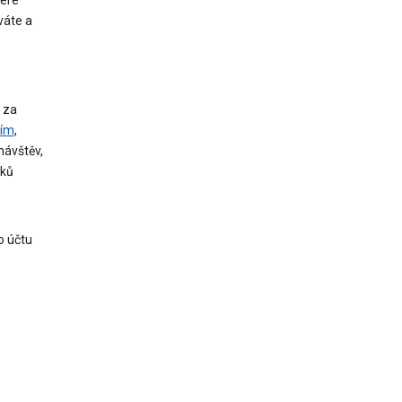
váte a
 za
ním
,
návštěv,
dků
o účtu