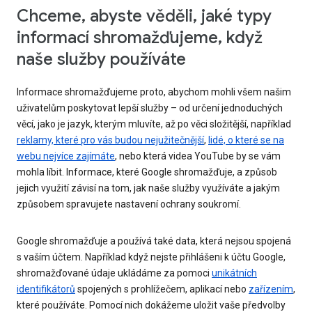
Chceme, abyste věděli, jaké typy
informací shromažďujeme, když
naše služby používáte
Informace shromažďujeme proto, abychom mohli všem našim
uživatelům poskytovat lepší služby – od určení jednoduchých
věcí, jako je jazyk, kterým mluvíte, až po věci složitější, například
reklamy, které pro vás budou nejužitečnější
,
lidé, o které se na
webu nejvíce zajímáte
, nebo která videa YouTube by se vám
mohla líbit. Informace, které Google shromažďuje, a způsob
jejich využití závisí na tom, jak naše služby využíváte a jakým
způsobem spravujete nastavení ochrany soukromí.
Google shromažďuje a používá také data, která nejsou spojená
s vaším účtem. Například když nejste přihlášeni k účtu Google,
shromažďované údaje ukládáme za pomoci
unikátních
identifikátorů
spojených s prohlížečem, aplikací nebo
zařízením
,
které používáte. Pomocí nich dokážeme uložit vaše předvolby