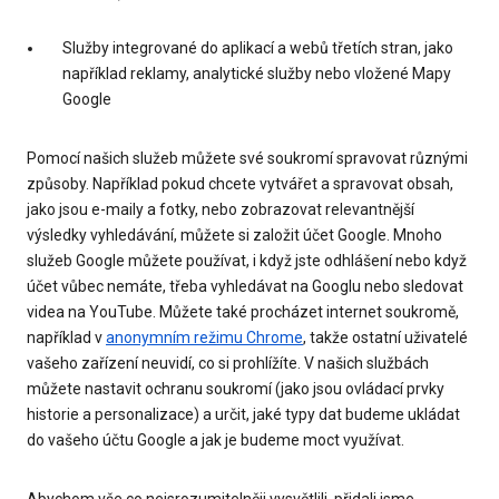
Služby integrované do aplikací a webů třetích stran, jako
například reklamy, analytické služby nebo vložené Mapy
Google
Pomocí našich služeb můžete své soukromí spravovat různými
způsoby. Například pokud chcete vytvářet a spravovat obsah,
jako jsou e-maily a fotky, nebo zobrazovat relevantnější
výsledky vyhledávání, můžete si založit účet Google. Mnoho
služeb Google můžete používat, i když jste odhlášení nebo když
účet vůbec nemáte, třeba vyhledávat na Googlu nebo sledovat
videa na YouTube. Můžete také procházet internet soukromě,
například v
anonymním režimu Chrome
, takže ostatní uživatelé
vašeho zařízení neuvidí, co si prohlížíte. V našich službách
můžete nastavit ochranu soukromí (jako jsou ovládací prvky
historie a personalizace) a určit, jaké typy dat budeme ukládat
do vašeho účtu Google a jak je budeme moct využívat.
Abychom vše co nejsrozumitelněji vysvětlili, přidali jsme