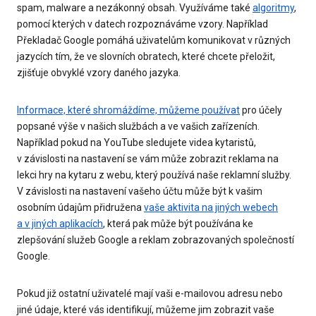
spam, malware a nezákonný obsah. Využíváme také
algoritmy
,
pomocí kterých v datech rozpoznáváme vzory. Například
Překladač Google pomáhá uživatelům komunikovat v různých
jazycích tím, že ve slovních obratech, které chcete přeložit,
zjišťuje obvyklé vzory daného jazyka.
Informace, které shromáždíme, můžeme používat
pro účely
popsané výše v našich službách a ve vašich zařízeních.
Například pokud na YouTube sledujete videa kytaristů,
v závislosti na nastavení se vám může zobrazit reklama na
lekci hry na kytaru z webu, který používá naše reklamní služby.
V závislosti na nastavení vašeho účtu může být k vašim
osobním údajům přidružena
vaše aktivita na jiných webech
a v jiných aplikacích
, která pak může být používána ke
zlepšování služeb Google a reklam zobrazovaných společností
Google.
Pokud již ostatní uživatelé mají vaši e-mailovou adresu nebo
jiné údaje, které vás identifikují, můžeme jim zobrazit vaše