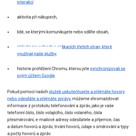
interakcí
aktivita při nákupech,
lidé, se kterými komunikujete nebo sdílíte obsah,
aktivita na webech a aplikacích třetích stran, které
využívají naše služby,
historie prohlížení Chromu, kterou jste
synchronizovali se
svým účtem Google
.
Pokud pomocí našich
služeb uskutečňujete a přijímáte hovory
nebo odesíláte a přijímáte zprávy
, můžeme shromažďovat
informace z protokolu telefonování a zpráv, jako je vaše
telefonní číslo, číslo volajícího, číslo volaného, čísla
přesměrování, e-mailové adresy odesílatele a příjemce, čas
a datum hovorů a zpráv, trvání hovorů, údaje o směrování a typy
a počty hovorů a zpráv.