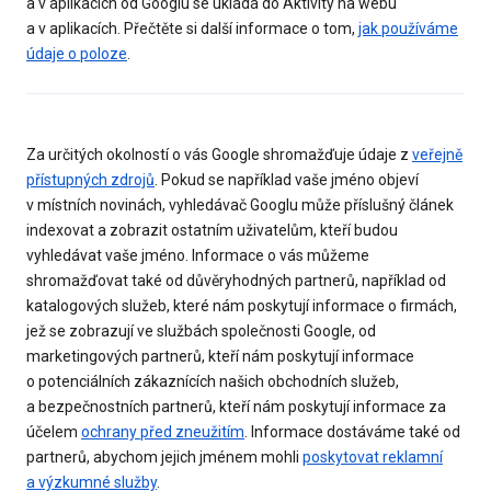
a v aplikacích od Googlu se ukládá do Aktivity na webu
a v aplikacích. Přečtěte si další informace o tom,
jak používáme
údaje o poloze
.
Za určitých okolností o vás Google shromažďuje údaje z
veřejně
přístupných zdrojů
. Pokud se například vaše jméno objeví
v místních novinách, vyhledávač Googlu může příslušný článek
indexovat a zobrazit ostatním uživatelům, kteří budou
vyhledávat vaše jméno. Informace o vás můžeme
shromažďovat také od důvěryhodných partnerů, například od
katalogových služeb, které nám poskytují informace o firmách,
jež se zobrazují ve službách společnosti Google, od
marketingových partnerů, kteří nám poskytují informace
o potenciálních zákaznících našich obchodních služeb,
a bezpečnostních partnerů, kteří nám poskytují informace za
účelem
ochrany před zneužitím
. Informace dostáváme také od
partnerů, abychom jejich jménem mohli
poskytovat reklamní
a výzkumné služby
.