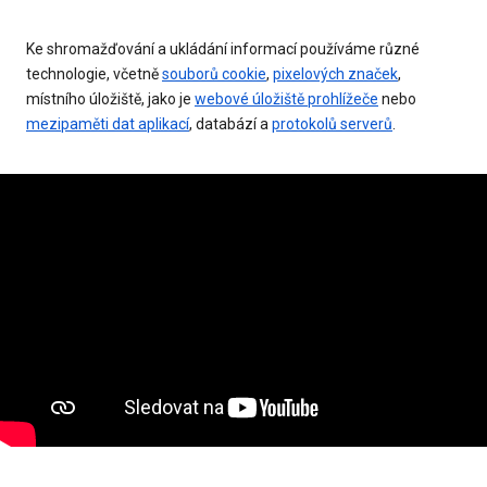
Ke shromažďování a ukládání informací používáme různé
technologie, včetně
souborů cookie
,
pixelových značek
,
místního úložiště, jako je
webové úložiště prohlížeče
nebo
mezipaměti dat aplikací
, databází a
protokolů serverů
.