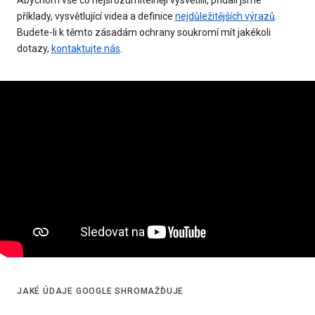
příklady, vysvětlující videa a definice
nejdůležitějších výrazů
.
Budete-li k těmto zásadám ochrany soukromí mít jakékoli
dotazy,
kontaktujte nás
.
JAKÉ ÚDAJE GOOGLE SHROMAŽĎUJE