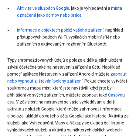
Aktivita ve službách Google
, jako je vyhledávání a
místa
označená jako domov nebo práce
informace o objektech poblíž vašeho zařízení
, například
přístupových bodech Wi-Fi, vysílačích mobilní sítě nebo
zařízeních s aktivovaným rozhraním Bluetooth.
Typy shromažďovaných údajů o poloze a délka jejich uložení
závisí částečně také na nastavení zařízení a účtu. Například
pomocí aplikace Nastavení v zařízení Android můžete
zapnout
nebo vypnout zjišťování polohy zařízení
. Pokud chcete vytvářet
soukromou mapu míst, která jste navštívili, když jste byli
přihlášeni ve svých zařízeních, můžete zapnout také
Časovou
osu
. V závislosti na nastavení se vaše vyhledávání a další
aktivita ze služeb Google, která může zahrnovat i informace
o poloze, ukládá do vašeho účtu Google jako historie. Aktivita ze
služeb jako Vyhledávání, Mapy a Nákupy se ukládá do Historie
vyhledávacích služeb a aktivita na některých dalších webech