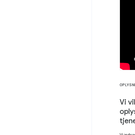
OPLYSN
Vi v
oply
tjen
Vi indsa