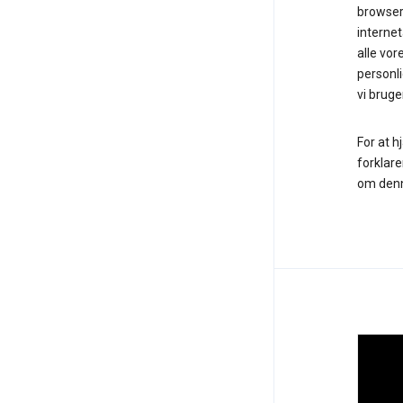
browsert
internet
alle vore
personli
vi bruge
For at h
forklare
om denne