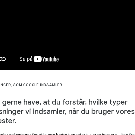
INGER, SOM GOOGLE INDSAMLER
il gerne have, at du forstår, hvilke typer
sninger vi indsamler, når du bruger vores
ester.
mler oplysninger for at levere bedre tjenester til vores brugere – lige fra