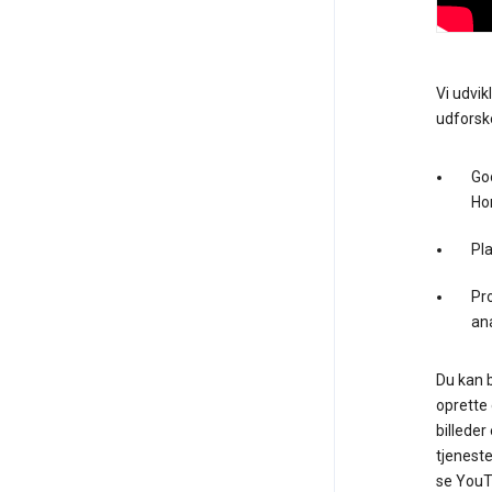
Vi udvik
udforske
Go
Ho
Pl
Pro
an
Du kan b
oprette 
billeder
tjeneste
se YouTu