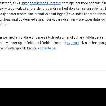
ilstand, f.eks.
inkognitotilstand i Chrome
, som hjælper med at holde din
aktivitet privat, så andre, der bruger din enhed, ikke kan se din aktivitet. 
s tjenester ændre dine privatlivsindstillinger (f.eks. indstillinger for histo
g tilpasning) og dermed styre, hvorvidt vi indsamler visse typer data, o
r dem.
jælpe med at forklare tingene så tydeligt som muligt har vi tilføjet eksem
nde videoer og definitioner i forbindelse med
søgeord
. Hvis du har spør
 privatlivspolitik, kan du
kontakte os
.