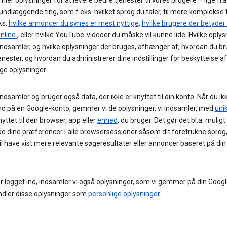
undlæggende ting, som f.eks. hvilket sprog du taler, til mere komplekse t
ks.
hvilke annoncer du synes er mest nyttige
,
hvilke brugere der betyde
online
, eller hvilke YouTube-videoer du måske vil kunne lide. Hvilke oplys
ndsamler, og hvilke oplysninger der bruges, afhænger af, hvordan du br
enester, og hvordan du administrerer dine indstillinger for beskyttelse af
ge oplysninger.
ndsamler og bruger også data, der ikke er knyttet til din konto. Når du ik
nd på en Google-konto, gemmer vi de oplysninger, vi indsamler, med
unik
nyttet til den browser, app eller
enhed
, du bruger. Det gør det bl.a. muligt
e dine præferencer i alle browsersessioner såsom dit foretrukne sprog, 
l have vist mere relevante søgeresultater eller annoncer baseret på din
.
r logget ind, indsamler vi også oplysninger, som vi gemmer på din Googl
ndler disse oplysninger som
personlige oplysninger
.