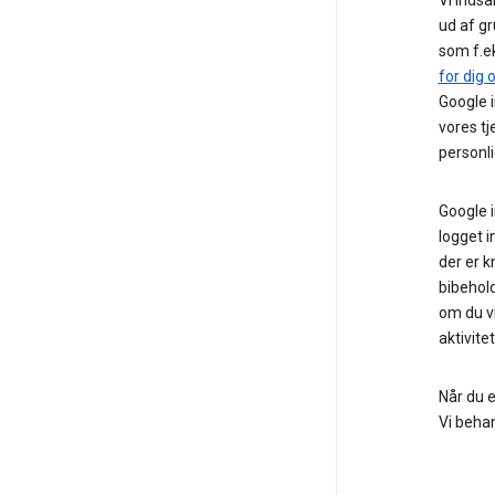
ud af gr
som f.e
for dig 
Google i
vores tj
personli
Google i
logget i
der er k
bibehold
om du vi
aktivitet
Når du e
Vi beha