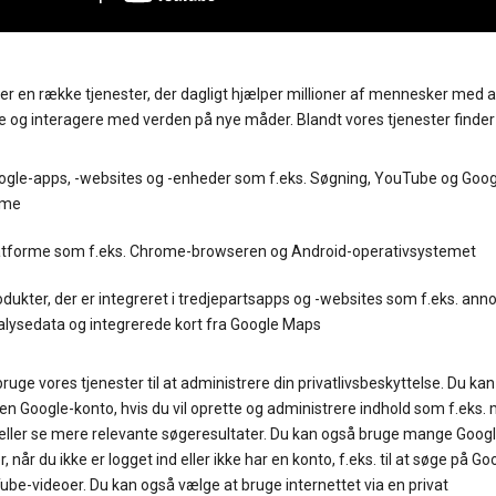
ler en række tjenester, der dagligt hjælper millioner af mennesker med a
 og interagere med verden på nye måder. Blandt vores tjenester finder
ogle-apps, -websites og -enheder som f.eks. Søgning, YouTube og Goog
me
atforme som f.eks. Chrome-browseren og Android-operativsystemet
dukter, der er integreret i tredjepartsapps og -websites som f.eks. anno
alysedata og integrerede kort fra Google Maps
ruge vores tjenester til at administrere din privatlivsbeskyttelse. Du kan 
en Google-konto, hvis du vil oprette og administrere indhold som f.eks. 
 eller se mere relevante søgeresultater. Du kan også bruge mange Googl
r, når du ikke er logget ind eller ikke har en konto, f.eks. til at søge på Goo
be-videoer. Du kan også vælge at bruge internettet via en privat