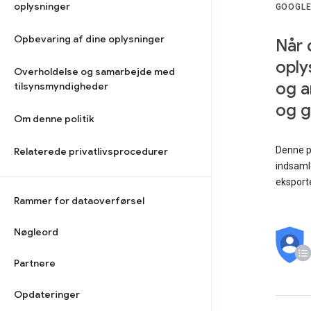
oplysninger
GOOGLE
Opbevaring af dine oplysninger
Når 
oply
Overholdelse og samarbejde med
og a
tilsynsmyndigheder
og g
Om denne politik
Denne pr
Relaterede privatlivsprocedurer
indsamle
eksporte
Rammer for dataoverførsel
Nøgleord
Partnere
Opdateringer