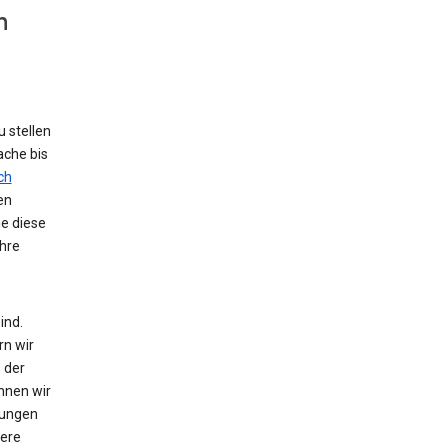
n
 stellen
ache bis
ch
en
ie diese
hre
ind.
rn wir
 der
nnen wir
zungen
tere