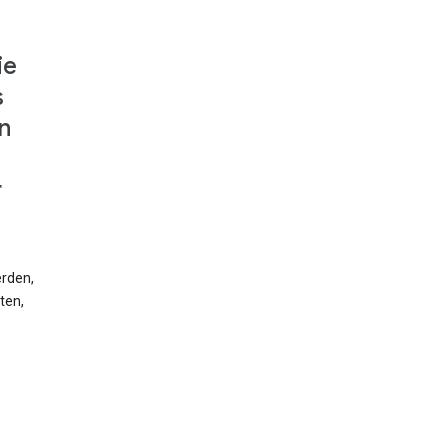
ie
s
n
r
erden,
ten,