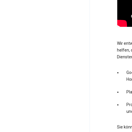
Wir entw
helfen, 
Dienste
Go
Ho
Pl
Pro
un
Sie könn