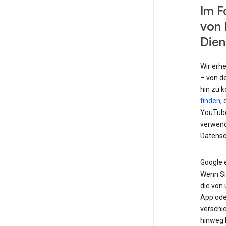
Im F
von 
Dien
Wir erh
– von de
hin zu 
finden
,
YouTube
verwend
Datensc
Google 
Wenn Si
die von
App od
verschi
hinweg 