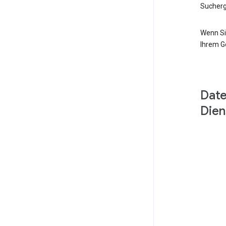
Sucherg
Wenn Si
Ihrem G
Date
Dien