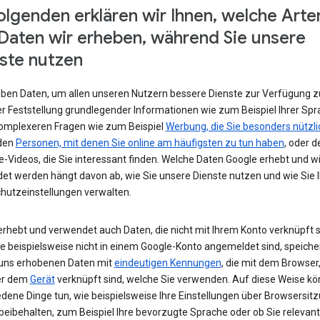
olgenden erklären wir Ihnen, welche Arte
Daten wir erheben, während Sie unsere
ste nutzen
eben Daten, um allen unseren Nutzern bessere Dienste zur Verfügung zu
r Feststellung grundlegender Informationen wie zum Beispiel Ihrer Spr
komplexeren Fragen wie zum Beispiel
Werbung, die Sie besonders nützli
 den
Personen, mit denen Sie online am häufigsten zu tun haben
, oder d
-Videos, die Sie interessant finden. Welche Daten Google erhebt und w
et werden hängt davon ab, wie Sie unsere Dienste nutzen und wie Sie I
hutzeinstellungen verwalten.
erhebt und verwendet auch Daten, die nicht mit Ihrem Konto verknüpft s
e beispielsweise nicht in einem Google-Konto angemeldet sind, speiche
 uns erhobenen Daten mit
eindeutigen Kennungen
, die mit dem Browser,
er dem
Gerät
verknüpft sind, welche Sie verwenden. Auf diese Weise kö
edene Dinge tun, wie beispielsweise Ihre Einstellungen über Browsersit
beibehalten, zum Beispiel Ihre bevorzugte Sprache oder ob Sie relevan