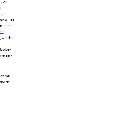
to zu
r
gle-
eise wenn
 ist es
on
, welche
 ändern
hern und
en wir
nnoch