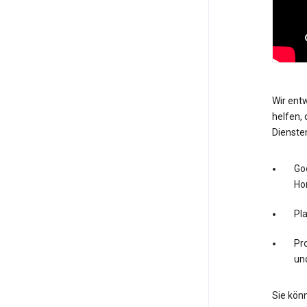
Wir entw
helfen, 
Dienste
Go
Ho
Pl
Pro
un
Sie könn