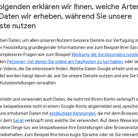
olgenden erklären wir Ihnen, welche Arte
Daten wir erheben, während Sie unsere
ste nutzen
eben Daten, um allen unseren Nutzern bessere Dienste zur Verfügung zu
r Feststellung grundlegender Informationen wie zum Beispiel Ihrer Spr
komplexeren Fragen wie zum Beispiel
Werbung, die Sie besonders nützli
 den
Personen, mit denen Sie online am häufigsten zu tun haben
, oder d
-Videos, die Sie interessant finden. Welche Daten Google erhebt und w
et werden hängt davon ab, wie Sie unsere Dienste nutzen und wie Sie I
hutzeinstellungen verwalten.
erhebt und verwendet auch Daten, die nicht mit Ihrem Konto verknüpft s
e beispielsweise nicht in einem Google-Konto angemeldet sind, speiche
 uns erhobenen Daten mit
eindeutigen Kennungen
, die mit dem Browser,
er dem
Gerät
verknüpft sind, welche Sie verwenden. Auf diese Weise kö
edene Dinge tun, wie beispielsweise Ihre Einstellungen über Browsersit
beibehalten, zum Beispiel Ihre bevorzugte Sprache oder ob Sie relevan