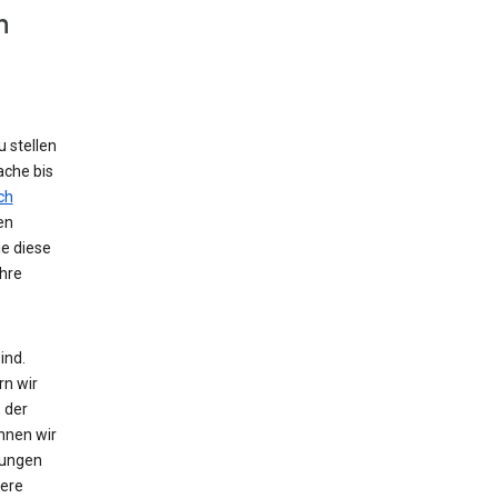
n
 stellen
ache bis
ch
en
ie diese
hre
ind.
rn wir
 der
nnen wir
zungen
tere