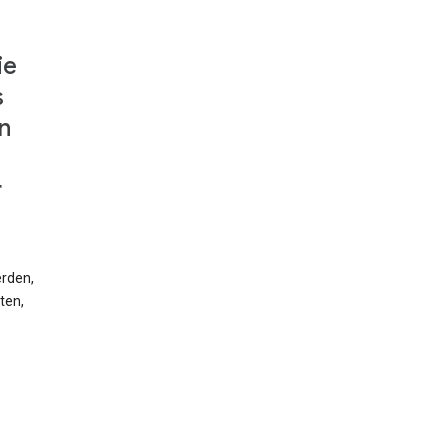
ie
s
n
r
erden,
ten,