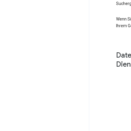
Sucherg
Wenn Si
Ihrem G
Date
Dien