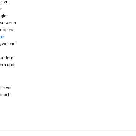
to zu
r
gle-
eise wenn
 ist es
on
, welche
 ändern
hern und
en wir
nnoch