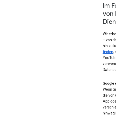
Im F
von 
Dien
Wir erh
– von de
hin zu 
finden
,
YouTube
verwend
Datensc
Google 
Wenn Si
die von
App od
verschi
hinweg 