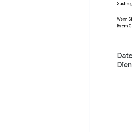
Sucherg
Wenn Si
Ihrem G
Date
Dien