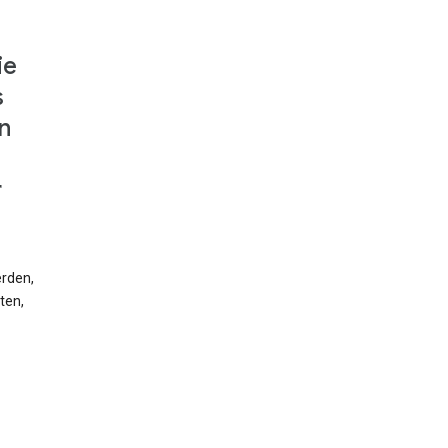
ie
s
n
r
erden,
ten,