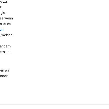
to zu
r
gle-
eise wenn
 ist es
on
, welche
 ändern
hern und
en wir
nnoch