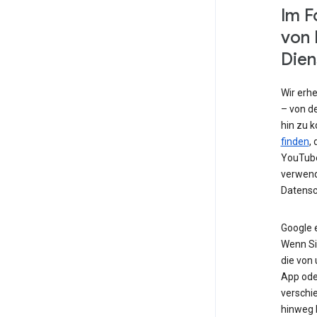
Im F
von 
Dien
Wir erh
– von de
hin zu 
finden
,
YouTube
verwend
Datensc
Google 
Wenn Si
die von
App od
verschi
hinweg 