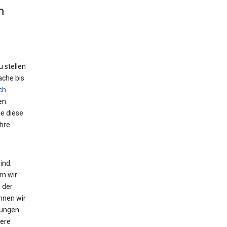
n
 stellen
ache bis
ch
en
ie diese
hre
ind.
rn wir
 der
nnen wir
zungen
tere