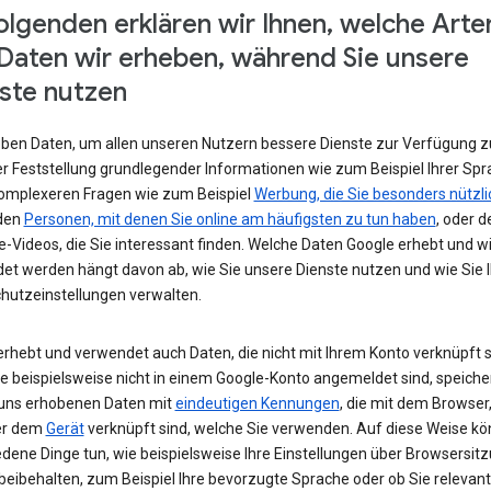
olgenden erklären wir Ihnen, welche Arte
Daten wir erheben, während Sie unsere
ste nutzen
eben Daten, um allen unseren Nutzern bessere Dienste zur Verfügung zu
r Feststellung grundlegender Informationen wie zum Beispiel Ihrer Spr
komplexeren Fragen wie zum Beispiel
Werbung, die Sie besonders nützli
 den
Personen, mit denen Sie online am häufigsten zu tun haben
, oder d
-Videos, die Sie interessant finden. Welche Daten Google erhebt und w
et werden hängt davon ab, wie Sie unsere Dienste nutzen und wie Sie I
hutzeinstellungen verwalten.
erhebt und verwendet auch Daten, die nicht mit Ihrem Konto verknüpft s
e beispielsweise nicht in einem Google-Konto angemeldet sind, speiche
 uns erhobenen Daten mit
eindeutigen Kennungen
, die mit dem Browser,
er dem
Gerät
verknüpft sind, welche Sie verwenden. Auf diese Weise kö
edene Dinge tun, wie beispielsweise Ihre Einstellungen über Browsersit
beibehalten, zum Beispiel Ihre bevorzugte Sprache oder ob Sie relevan