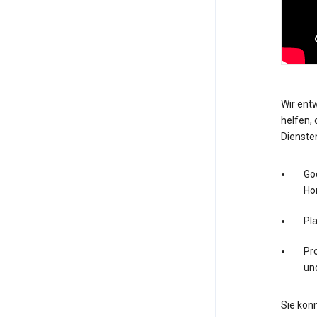
Wir entw
helfen, 
Dienste
Go
Ho
Pl
Pro
un
Sie könn