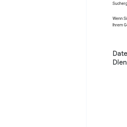
Sucherg
Wenn Si
Ihrem G
Date
Dien