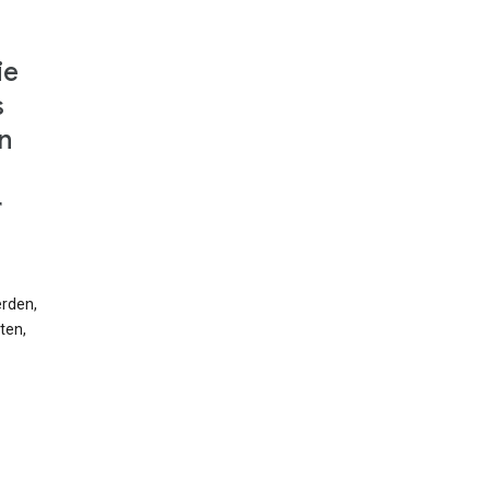
ie
s
n
r
erden,
ten,