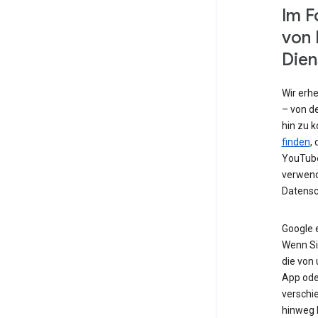
Im F
von 
Dien
Wir erh
– von de
hin zu 
finden
,
YouTube
verwend
Datensc
Google 
Wenn Si
die von
App od
verschi
hinweg 