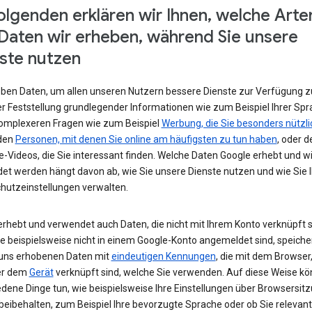
olgenden erklären wir Ihnen, welche Arte
Daten wir erheben, während Sie unsere
ste nutzen
eben Daten, um allen unseren Nutzern bessere Dienste zur Verfügung zu
r Feststellung grundlegender Informationen wie zum Beispiel Ihrer Spr
komplexeren Fragen wie zum Beispiel
Werbung, die Sie besonders nützli
 den
Personen, mit denen Sie online am häufigsten zu tun haben
, oder d
-Videos, die Sie interessant finden. Welche Daten Google erhebt und w
et werden hängt davon ab, wie Sie unsere Dienste nutzen und wie Sie I
hutzeinstellungen verwalten.
erhebt und verwendet auch Daten, die nicht mit Ihrem Konto verknüpft s
e beispielsweise nicht in einem Google-Konto angemeldet sind, speiche
 uns erhobenen Daten mit
eindeutigen Kennungen
, die mit dem Browser,
er dem
Gerät
verknüpft sind, welche Sie verwenden. Auf diese Weise kö
edene Dinge tun, wie beispielsweise Ihre Einstellungen über Browsersit
beibehalten, zum Beispiel Ihre bevorzugte Sprache oder ob Sie relevan