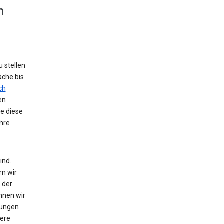
n
 stellen
ache bis
ch
en
ie diese
hre
ind.
rn wir
 der
nnen wir
zungen
tere