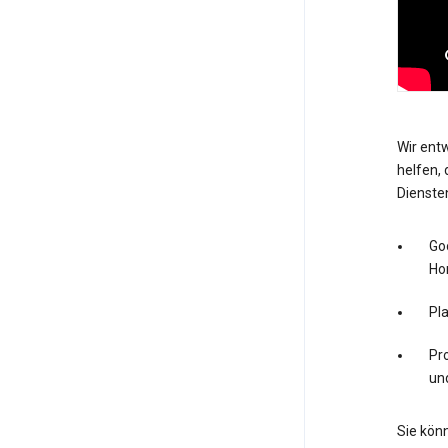
Wir entw
helfen, 
Dienste
Go
Ho
Pl
Pro
un
Sie könn