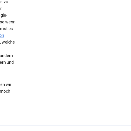
to zu
r
gle-
eise wenn
 ist es
on
, welche
 ändern
hern und
en wir
nnoch