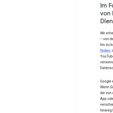
Im F
von 
Dien
Wir erh
– von de
hin zu 
finden
,
YouTube
verwend
Datensc
Google 
Wenn Si
die von
App od
verschi
hinweg 