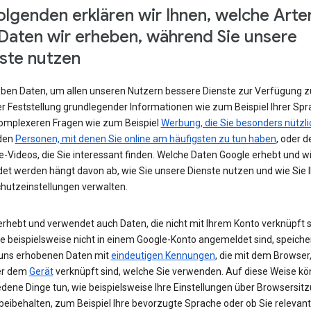
olgenden erklären wir Ihnen, welche Arte
Daten wir erheben, während Sie unsere
ste nutzen
eben Daten, um allen unseren Nutzern bessere Dienste zur Verfügung zu
r Feststellung grundlegender Informationen wie zum Beispiel Ihrer Spr
komplexeren Fragen wie zum Beispiel
Werbung, die Sie besonders nützli
 den
Personen, mit denen Sie online am häufigsten zu tun haben
, oder d
-Videos, die Sie interessant finden. Welche Daten Google erhebt und w
et werden hängt davon ab, wie Sie unsere Dienste nutzen und wie Sie I
hutzeinstellungen verwalten.
erhebt und verwendet auch Daten, die nicht mit Ihrem Konto verknüpft s
e beispielsweise nicht in einem Google-Konto angemeldet sind, speiche
 uns erhobenen Daten mit
eindeutigen Kennungen
, die mit dem Browser,
er dem
Gerät
verknüpft sind, welche Sie verwenden. Auf diese Weise kö
edene Dinge tun, wie beispielsweise Ihre Einstellungen über Browsersit
beibehalten, zum Beispiel Ihre bevorzugte Sprache oder ob Sie relevan