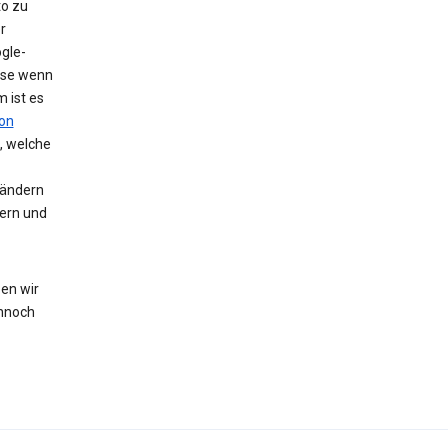
to zu
r
gle-
eise wenn
 ist es
on
, welche
 ändern
hern und
en wir
nnoch