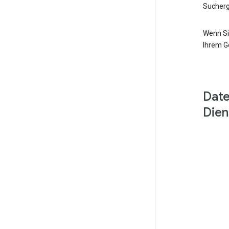
Sucherg
Wenn Si
Ihrem G
Date
Dien