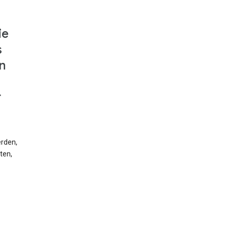
ie
s
n
r
erden,
ten,