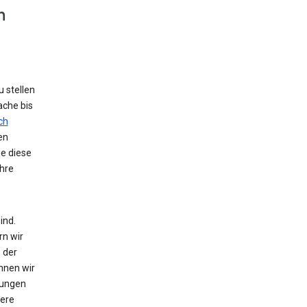
n
 stellen
ache bis
ch
en
ie diese
hre
ind.
rn wir
 der
nnen wir
zungen
tere