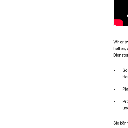
Wir entw
helfen, 
Dienste
Go
Ho
Pl
Pro
un
Sie könn