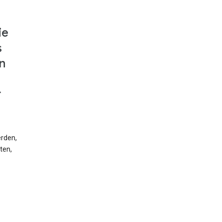
ie
s
n
r
erden,
ten,