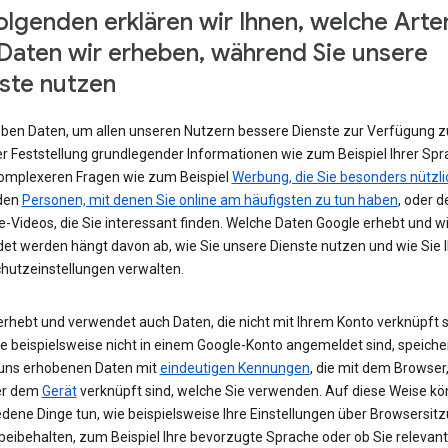
olgenden erklären wir Ihnen, welche Arte
Daten wir erheben, während Sie unsere
ste nutzen
eben Daten, um allen unseren Nutzern bessere Dienste zur Verfügung zu
r Feststellung grundlegender Informationen wie zum Beispiel Ihrer Spr
komplexeren Fragen wie zum Beispiel
Werbung, die Sie besonders nützli
 den
Personen, mit denen Sie online am häufigsten zu tun haben
, oder d
-Videos, die Sie interessant finden. Welche Daten Google erhebt und w
et werden hängt davon ab, wie Sie unsere Dienste nutzen und wie Sie I
hutzeinstellungen verwalten.
erhebt und verwendet auch Daten, die nicht mit Ihrem Konto verknüpft s
e beispielsweise nicht in einem Google-Konto angemeldet sind, speiche
 uns erhobenen Daten mit
eindeutigen Kennungen
, die mit dem Browser,
er dem
Gerät
verknüpft sind, welche Sie verwenden. Auf diese Weise kö
edene Dinge tun, wie beispielsweise Ihre Einstellungen über Browsersit
beibehalten, zum Beispiel Ihre bevorzugte Sprache oder ob Sie relevan