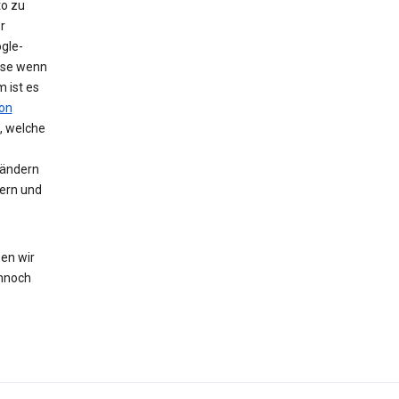
to zu
r
gle-
eise wenn
 ist es
on
, welche
 ändern
hern und
en wir
nnoch