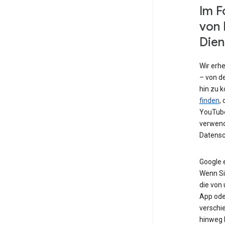
Im F
von 
Dien
Wir erh
– von de
hin zu 
finden
,
YouTube
verwend
Datensc
Google 
Wenn Si
die von
App od
verschi
hinweg 