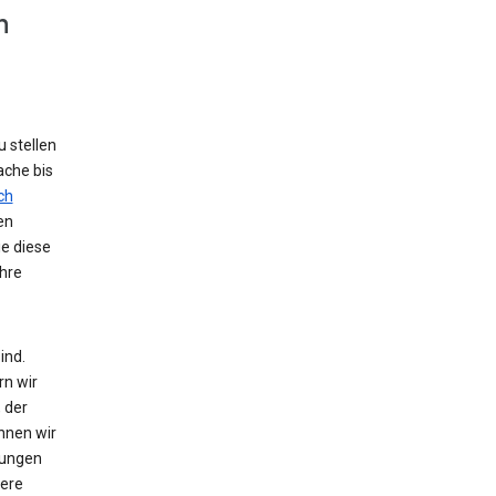
n
 stellen
ache bis
ch
en
ie diese
hre
ind.
rn wir
 der
nnen wir
zungen
tere