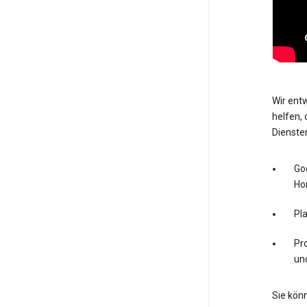
Wir entw
helfen, 
Dienste
Go
Ho
Pl
Pro
un
Sie könn