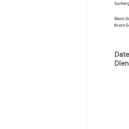
Sucherg
Wenn Si
Ihrem G
Date
Dien