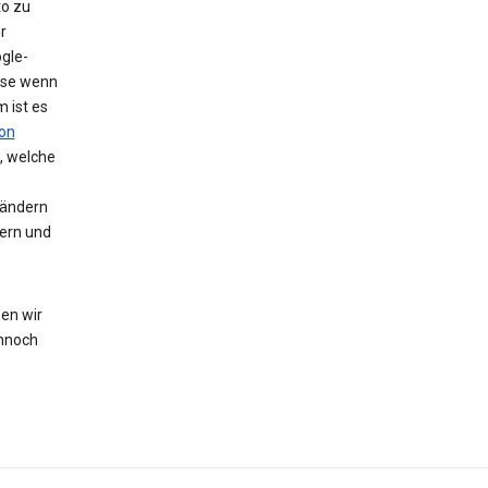
to zu
r
gle-
eise wenn
 ist es
on
, welche
 ändern
hern und
en wir
nnoch