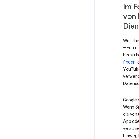
Im F
von 
Dien
Wir erh
– von de
hin zu 
finden
,
YouTube
verwend
Datensc
Google 
Wenn Si
die von
App od
verschi
hinweg 