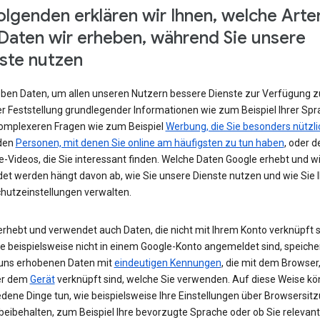
olgenden erklären wir Ihnen, welche Arte
Daten wir erheben, während Sie unsere
ste nutzen
eben Daten, um allen unseren Nutzern bessere Dienste zur Verfügung zu
r Feststellung grundlegender Informationen wie zum Beispiel Ihrer Spr
komplexeren Fragen wie zum Beispiel
Werbung, die Sie besonders nützli
 den
Personen, mit denen Sie online am häufigsten zu tun haben
, oder d
-Videos, die Sie interessant finden. Welche Daten Google erhebt und w
et werden hängt davon ab, wie Sie unsere Dienste nutzen und wie Sie I
hutzeinstellungen verwalten.
erhebt und verwendet auch Daten, die nicht mit Ihrem Konto verknüpft s
e beispielsweise nicht in einem Google-Konto angemeldet sind, speiche
 uns erhobenen Daten mit
eindeutigen Kennungen
, die mit dem Browser,
er dem
Gerät
verknüpft sind, welche Sie verwenden. Auf diese Weise kö
edene Dinge tun, wie beispielsweise Ihre Einstellungen über Browsersit
beibehalten, zum Beispiel Ihre bevorzugte Sprache oder ob Sie relevan