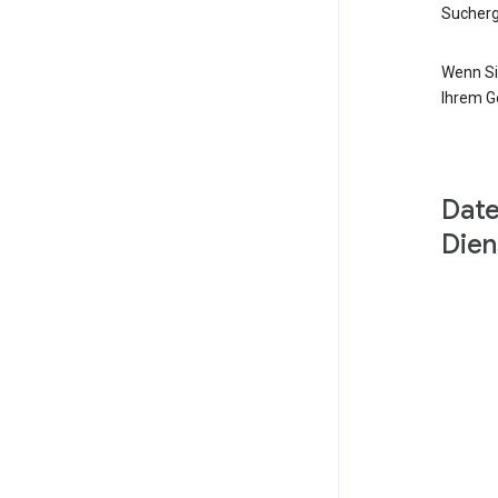
Sucherg
Wenn Si
Ihrem G
Date
Dien