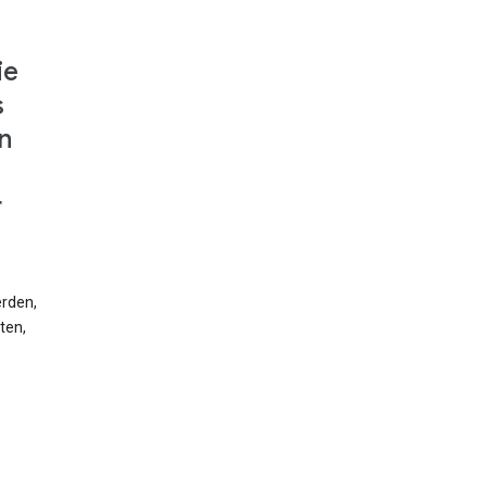
ie
s
n
r
erden,
ten,