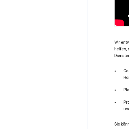
Wir entw
helfen, 
Dienste
Go
Ho
Pl
Pro
un
Sie könn