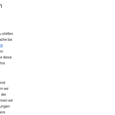
n
 stellen
ache bis
ch
en
ie diese
hre
ind.
rn wir
 der
nnen wir
zungen
tere