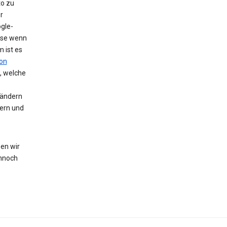
to zu
r
gle-
eise wenn
 ist es
on
, welche
 ändern
hern und
en wir
nnoch