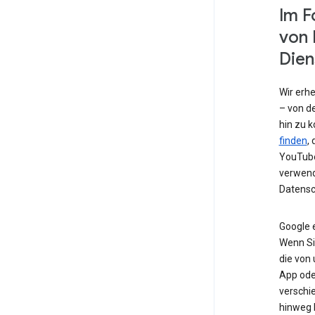
Im F
von 
Dien
Wir erh
– von de
hin zu 
finden
,
YouTube
verwend
Datensc
Google 
Wenn Si
die von
App od
verschi
hinweg 