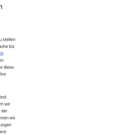
n
 stellen
ache bis
ch
en
ie diese
hre
ind.
rn wir
 der
nnen wir
zungen
tere