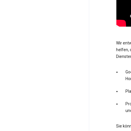
Wir entw
helfen, 
Dienste
Go
Ho
Pl
Pro
un
Sie könn