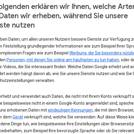
olgenden erklären wir Ihnen, welche Arte
Daten wir erheben, während Sie unsere
ste nutzen
eben Daten, um allen unseren Nutzern bessere Dienste zur Verfügung zu
r Feststellung grundlegender Informationen wie zum Beispiel Ihrer Spr
komplexeren Fragen wie zum Beispiel
Werbung, die Sie besonders nützli
 den
Personen, mit denen Sie online am häufigsten zu tun haben
, oder d
-Videos, die Sie interessant finden. Welche Daten Google erhebt und w
et werden hängt davon ab, wie Sie unsere Dienste nutzen und wie Sie I
hutzeinstellungen verwalten.
erhebt und verwendet auch Daten, die nicht mit Ihrem Konto verknüpft s
e beispielsweise nicht in einem Google-Konto angemeldet sind, speiche
 uns erhobenen Daten mit
eindeutigen Kennungen
, die mit dem Browser,
er dem
Gerät
verknüpft sind, welche Sie verwenden. Auf diese Weise kö
edene Dinge tun, wie beispielsweise Ihre Einstellungen über Browsersit
beibehalten, zum Beispiel Ihre bevorzugte Sprache oder ob Sie relevan