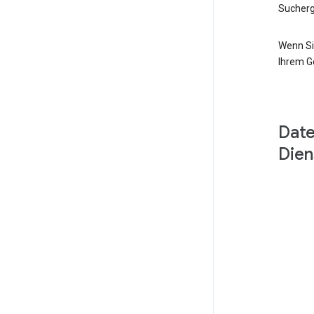
Sucherg
Wenn Si
Ihrem G
Date
Dien