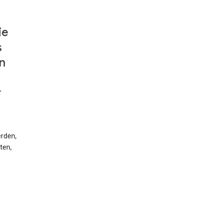
ie
s
n
r
erden,
ten,