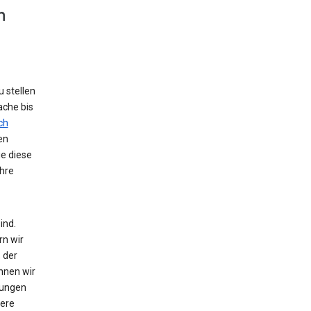
n
 stellen
ache bis
ch
en
ie diese
hre
ind.
rn wir
 der
nnen wir
zungen
tere