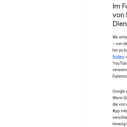
Im F
von 
Dien
Wir erh
– von de
hin zu 
finden
,
YouTube
verwend
Datensc
Google 
Wenn Si
die von
App od
verschi
hinweg 