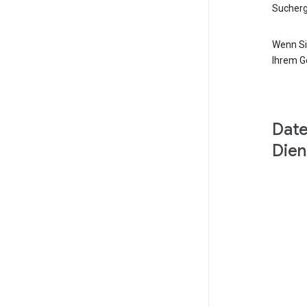
Sucherg
Wenn Si
Ihrem G
Date
Dien