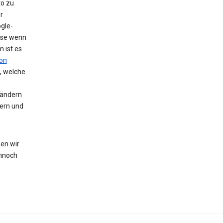
to zu
r
gle-
eise wenn
 ist es
on
, welche
 ändern
hern und
en wir
nnoch