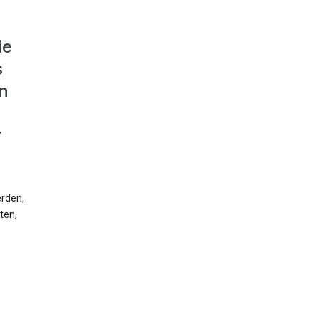
ie
s
n
r
erden,
ten,