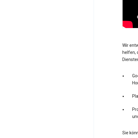
Wir entw
helfen, 
Dienste
Go
Ho
Pl
Pro
un
Sie könn