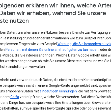
olgenden erklären wir Ihnen, welche Arte
Daten wir erheben, während Sie unsere
ste nutzen
eben Daten, um allen unseren Nutzern bessere Dienste zur Verfügung zu
r Feststellung grundlegender Informationen wie zum Beispiel Ihrer Spr
komplexeren Fragen wie zum Beispiel
Werbung, die Sie besonders nützli
 den
Personen, mit denen Sie online am häufigsten zu tun haben
, oder d
-Videos, die Sie interessant finden. Welche Daten Google erhebt und w
et werden hängt davon ab, wie Sie unsere Dienste nutzen und wie Sie I
hutzeinstellungen verwalten.
erhebt und verwendet auch Daten, die nicht mit Ihrem Konto verknüpft s
e beispielsweise nicht in einem Google-Konto angemeldet sind, speiche
 uns erhobenen Daten mit
eindeutigen Kennungen
, die mit dem Browser,
er dem
Gerät
verknüpft sind, welche Sie verwenden. Auf diese Weise kö
edene Dinge tun, wie beispielsweise Ihre Einstellungen über Browsersit
beibehalten, zum Beispiel Ihre bevorzugte Sprache oder ob Sie relevan