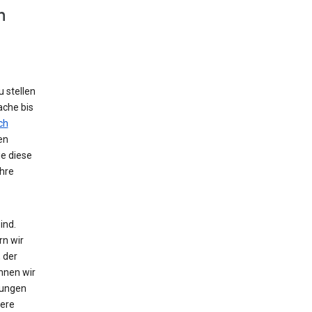
n
 stellen
ache bis
ch
en
ie diese
hre
ind.
rn wir
 der
nnen wir
zungen
tere