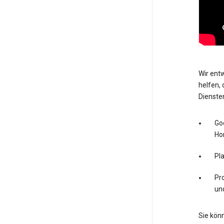
Wir entw
helfen, 
Dienste
Go
Ho
Pl
Pro
un
Sie könn