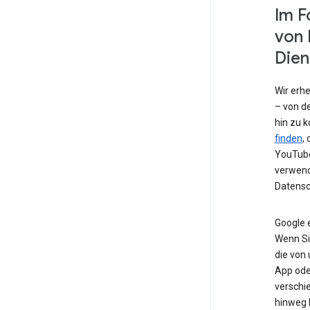
Im F
von 
Dien
Wir erh
– von de
hin zu 
finden
,
YouTube
verwend
Datensc
Google 
Wenn Si
die von
App od
verschi
hinweg 