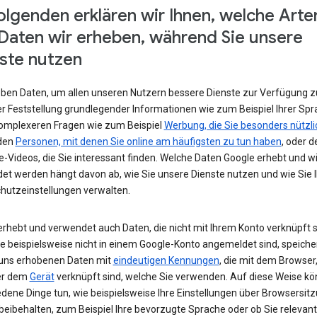
olgenden erklären wir Ihnen, welche Arte
Daten wir erheben, während Sie unsere
ste nutzen
eben Daten, um allen unseren Nutzern bessere Dienste zur Verfügung zu
r Feststellung grundlegender Informationen wie zum Beispiel Ihrer Spr
komplexeren Fragen wie zum Beispiel
Werbung, die Sie besonders nützli
 den
Personen, mit denen Sie online am häufigsten zu tun haben
, oder d
-Videos, die Sie interessant finden. Welche Daten Google erhebt und w
et werden hängt davon ab, wie Sie unsere Dienste nutzen und wie Sie I
hutzeinstellungen verwalten.
erhebt und verwendet auch Daten, die nicht mit Ihrem Konto verknüpft s
e beispielsweise nicht in einem Google-Konto angemeldet sind, speiche
 uns erhobenen Daten mit
eindeutigen Kennungen
, die mit dem Browser,
er dem
Gerät
verknüpft sind, welche Sie verwenden. Auf diese Weise kö
edene Dinge tun, wie beispielsweise Ihre Einstellungen über Browsersit
beibehalten, zum Beispiel Ihre bevorzugte Sprache oder ob Sie relevan