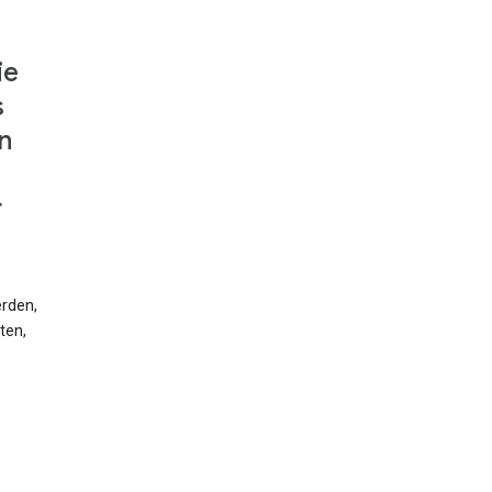
ie
s
n
r
erden,
ten,