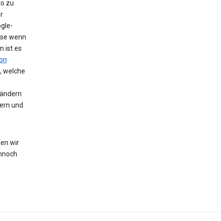
to zu
r
gle-
eise wenn
 ist es
on
, welche
 ändern
hern und
en wir
nnoch