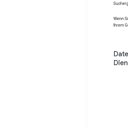
Sucherg
Wenn Si
Ihrem G
Date
Dien