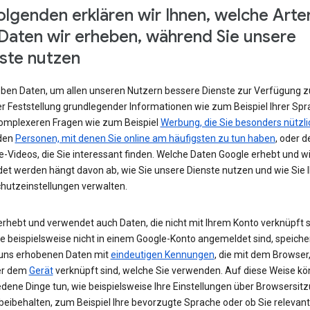
olgenden erklären wir Ihnen, welche Arte
Daten wir erheben, während Sie unsere
ste nutzen
eben Daten, um allen unseren Nutzern bessere Dienste zur Verfügung zu
r Feststellung grundlegender Informationen wie zum Beispiel Ihrer Spr
komplexeren Fragen wie zum Beispiel
Werbung, die Sie besonders nützli
 den
Personen, mit denen Sie online am häufigsten zu tun haben
, oder d
-Videos, die Sie interessant finden. Welche Daten Google erhebt und w
et werden hängt davon ab, wie Sie unsere Dienste nutzen und wie Sie I
hutzeinstellungen verwalten.
erhebt und verwendet auch Daten, die nicht mit Ihrem Konto verknüpft s
e beispielsweise nicht in einem Google-Konto angemeldet sind, speiche
 uns erhobenen Daten mit
eindeutigen Kennungen
, die mit dem Browser,
er dem
Gerät
verknüpft sind, welche Sie verwenden. Auf diese Weise kö
edene Dinge tun, wie beispielsweise Ihre Einstellungen über Browsersit
beibehalten, zum Beispiel Ihre bevorzugte Sprache oder ob Sie relevan