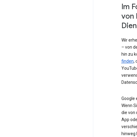
Im F
von 
Dien
Wir erh
– von de
hin zu 
finden
,
YouTube
verwend
Datensc
Google 
Wenn Si
die von
App od
verschi
hinweg 