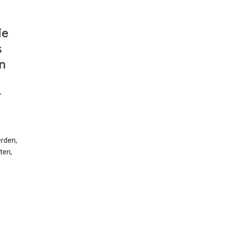
ie
s
n
r
erden,
ten,