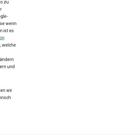
to zu
r
gle-
eise wenn
 ist es
on
, welche
 ändern
hern und
en wir
nnoch