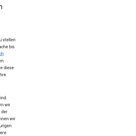
n
 stellen
ache bis
ch
en
ie diese
hre
ind.
rn wir
 der
nnen wir
zungen
tere