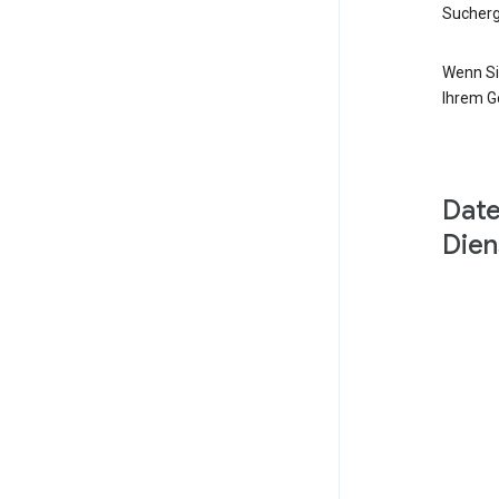
Sucherg
Wenn Si
Ihrem G
Date
Dien