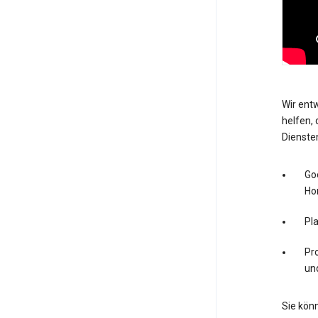
Wir entw
helfen, 
Dienste
Go
Ho
Pl
Pro
un
Sie könn