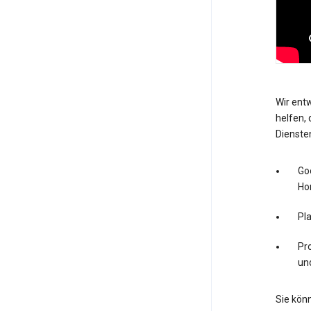
Wir entw
helfen, 
Dienste
Go
Ho
Pl
Pro
un
Sie könn