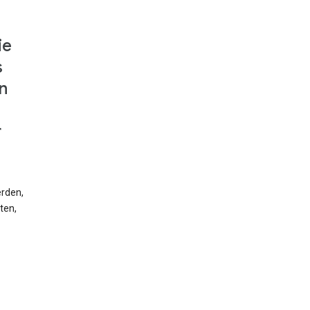
ie
s
n
r
erden,
ten,