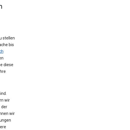
n
 stellen
ache bis
ch
en
ie diese
hre
ind.
rn wir
 der
nnen wir
zungen
tere