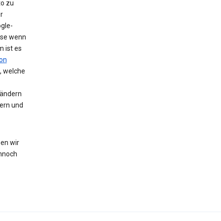
to zu
r
gle-
eise wenn
 ist es
on
, welche
 ändern
hern und
en wir
nnoch