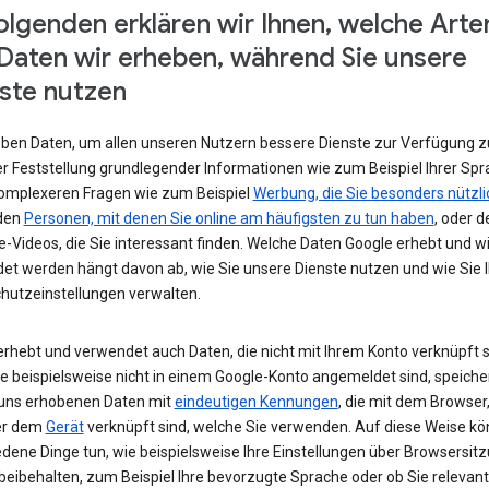
olgenden erklären wir Ihnen, welche Arte
Daten wir erheben, während Sie unsere
ste nutzen
eben Daten, um allen unseren Nutzern bessere Dienste zur Verfügung zu
r Feststellung grundlegender Informationen wie zum Beispiel Ihrer Spr
komplexeren Fragen wie zum Beispiel
Werbung, die Sie besonders nützli
 den
Personen, mit denen Sie online am häufigsten zu tun haben
, oder d
-Videos, die Sie interessant finden. Welche Daten Google erhebt und w
et werden hängt davon ab, wie Sie unsere Dienste nutzen und wie Sie I
hutzeinstellungen verwalten.
erhebt und verwendet auch Daten, die nicht mit Ihrem Konto verknüpft s
e beispielsweise nicht in einem Google-Konto angemeldet sind, speiche
 uns erhobenen Daten mit
eindeutigen Kennungen
, die mit dem Browser,
er dem
Gerät
verknüpft sind, welche Sie verwenden. Auf diese Weise kö
edene Dinge tun, wie beispielsweise Ihre Einstellungen über Browsersit
beibehalten, zum Beispiel Ihre bevorzugte Sprache oder ob Sie relevan