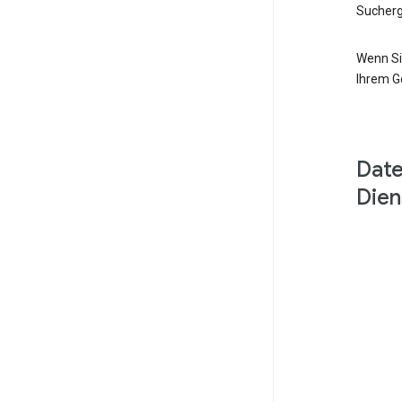
Sucherg
Wenn Si
Ihrem G
Date
Dien