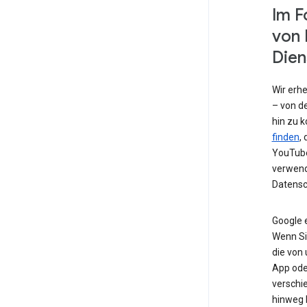
Im F
von 
Dien
Wir erh
– von de
hin zu 
finden
,
YouTube
verwend
Datensc
Google 
Wenn Si
die von
App od
verschi
hinweg 