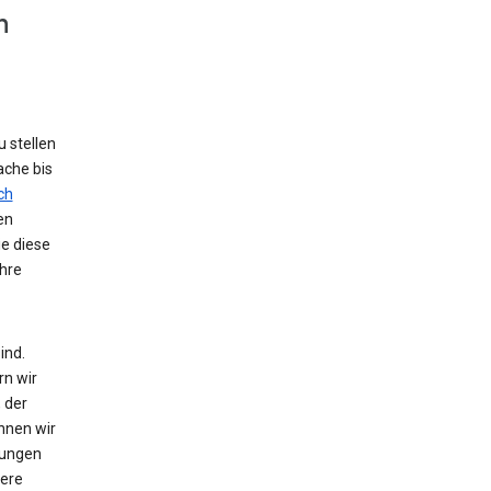
n
 stellen
ache bis
ch
en
ie diese
hre
ind.
rn wir
 der
nnen wir
zungen
tere