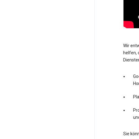
Wir entw
helfen, 
Dienste
Go
Ho
Pl
Pro
un
Sie könn