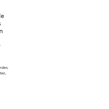
ie
s
n
r
erden,
ten,