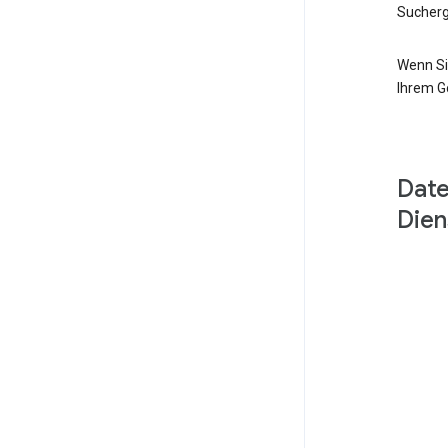
Sucherg
Wenn Si
Ihrem G
Date
Dien