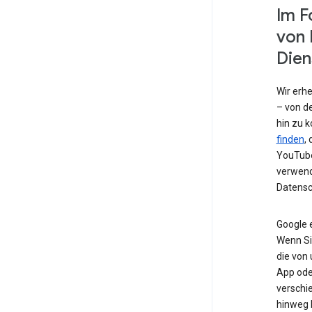
Im F
von 
Dien
Wir erh
– von de
hin zu 
finden
,
YouTube
verwend
Datensc
Google 
Wenn Si
die von
App od
verschi
hinweg 