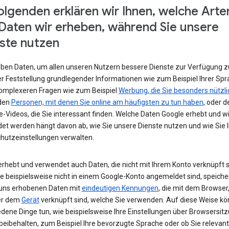
olgenden erklären wir Ihnen, welche Arte
Daten wir erheben, während Sie unsere
ste nutzen
eben Daten, um allen unseren Nutzern bessere Dienste zur Verfügung zu
r Feststellung grundlegender Informationen wie zum Beispiel Ihrer Spr
komplexeren Fragen wie zum Beispiel
Werbung, die Sie besonders nützli
 den
Personen, mit denen Sie online am häufigsten zu tun haben
, oder d
-Videos, die Sie interessant finden. Welche Daten Google erhebt und w
et werden hängt davon ab, wie Sie unsere Dienste nutzen und wie Sie I
hutzeinstellungen verwalten.
erhebt und verwendet auch Daten, die nicht mit Ihrem Konto verknüpft s
e beispielsweise nicht in einem Google-Konto angemeldet sind, speiche
 uns erhobenen Daten mit
eindeutigen Kennungen
, die mit dem Browser,
er dem
Gerät
verknüpft sind, welche Sie verwenden. Auf diese Weise kö
edene Dinge tun, wie beispielsweise Ihre Einstellungen über Browsersit
beibehalten, zum Beispiel Ihre bevorzugte Sprache oder ob Sie relevan