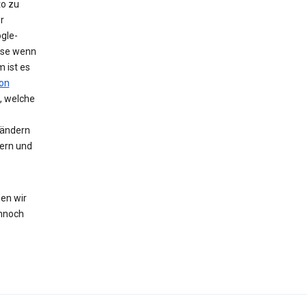
to zu
r
gle-
eise wenn
 ist es
on
, welche
 ändern
hern und
en wir
nnoch