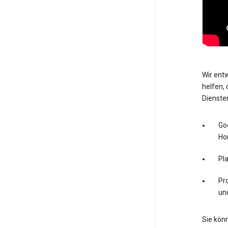
Wir entw
helfen, 
Dienste
Go
Ho
Pl
Pro
un
Sie könn