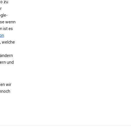
to zu
r
gle-
eise wenn
 ist es
on
, welche
 ändern
hern und
en wir
nnoch