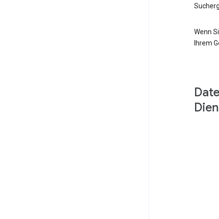
Sucherg
Wenn Si
Ihrem G
Date
Dien