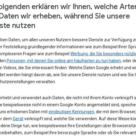
olgenden erklären wir Ihnen, welche Arte
Daten wir erheben, während Sie unsere
ste nutzen
eben Daten, um allen unseren Nutzern bessere Dienste zur Verfügung zu
r Feststellung grundlegender Informationen wie zum Beispiel Ihrer Spr
komplexeren Fragen wie zum Beispiel
Werbung, die Sie besonders nützli
 den
Personen, mit denen Sie online am häufigsten zu tun haben
, oder d
-Videos, die Sie interessant finden. Welche Daten Google erhebt und w
et werden hängt davon ab, wie Sie unsere Dienste nutzen und wie Sie I
hutzeinstellungen verwalten.
erhebt und verwendet auch Daten, die nicht mit Ihrem Konto verknüpft s
e beispielsweise nicht in einem Google-Konto angemeldet sind, speiche
 uns erhobenen Daten mit
eindeutigen Kennungen
, die mit dem Browser,
er dem
Gerät
verknüpft sind, welche Sie verwenden. Auf diese Weise kö
edene Dinge tun, wie beispielsweise Ihre Einstellungen über Browsersit
beibehalten, zum Beispiel Ihre bevorzugte Sprache oder ob Sie relevan