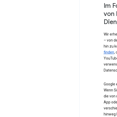
Im F
von 
Dien
Wir erh
– von de
hin zu 
finden
,
YouTube
verwend
Datensc
Google 
Wenn Si
die von
App od
verschi
hinweg 