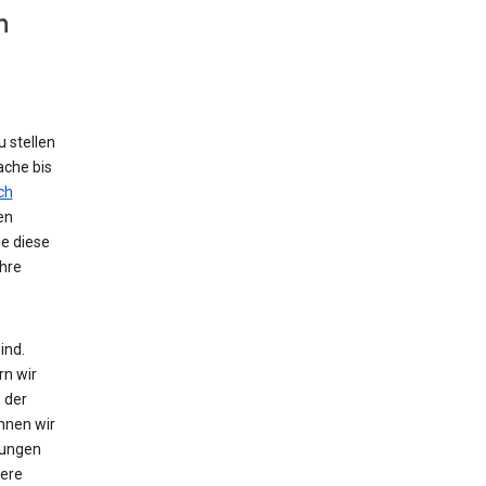
n
 stellen
ache bis
ch
en
ie diese
hre
ind.
rn wir
 der
nnen wir
zungen
tere