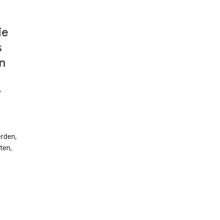
ie
s
n
r
erden,
ten,