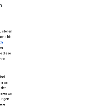
n
 stellen
ache bis
ch
en
ie diese
hre
ind.
rn wir
 der
nnen wir
zungen
tere