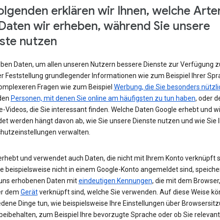
olgenden erklären wir Ihnen, welche Arte
Daten wir erheben, während Sie unsere
ste nutzen
eben Daten, um allen unseren Nutzern bessere Dienste zur Verfügung zu
r Feststellung grundlegender Informationen wie zum Beispiel Ihrer Spr
komplexeren Fragen wie zum Beispiel
Werbung, die Sie besonders nützli
 den
Personen, mit denen Sie online am häufigsten zu tun haben
, oder d
-Videos, die Sie interessant finden. Welche Daten Google erhebt und w
et werden hängt davon ab, wie Sie unsere Dienste nutzen und wie Sie I
hutzeinstellungen verwalten.
erhebt und verwendet auch Daten, die nicht mit Ihrem Konto verknüpft s
e beispielsweise nicht in einem Google-Konto angemeldet sind, speiche
 uns erhobenen Daten mit
eindeutigen Kennungen
, die mit dem Browser,
er dem
Gerät
verknüpft sind, welche Sie verwenden. Auf diese Weise kö
edene Dinge tun, wie beispielsweise Ihre Einstellungen über Browsersit
beibehalten, zum Beispiel Ihre bevorzugte Sprache oder ob Sie relevan