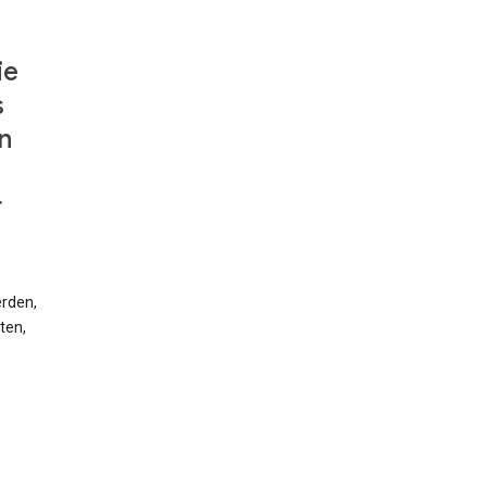
ie
s
n
r
erden,
ten,