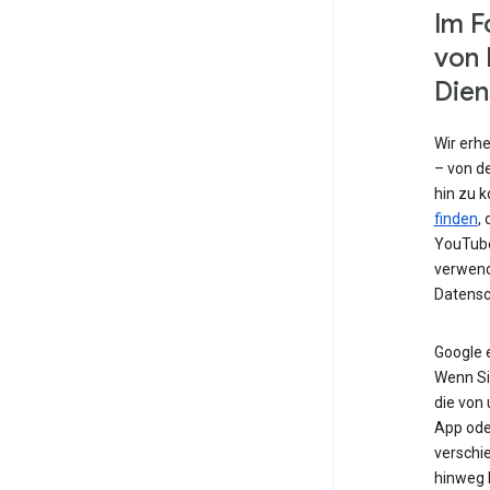
Im F
von 
Dien
Wir erh
– von de
hin zu 
finden
,
YouTube
verwend
Datensc
Google 
Wenn Si
die von
App od
verschi
hinweg 