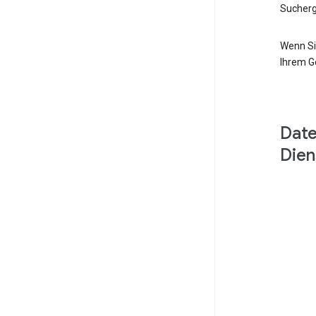
Sucherg
Wenn Si
Ihrem G
Date
Dien