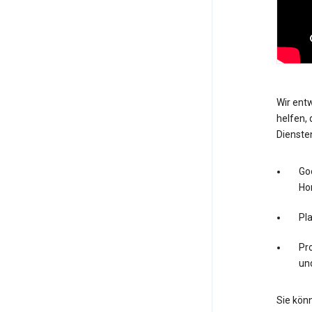
Wir entw
helfen, 
Dienste
Go
Ho
Pl
Pro
un
Sie könn