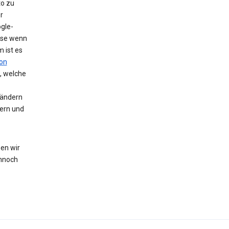
to zu
r
gle-
eise wenn
 ist es
on
, welche
 ändern
hern und
en wir
nnoch