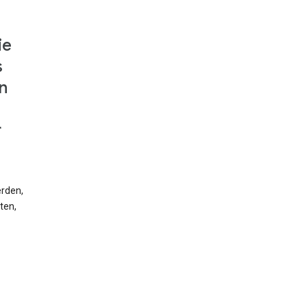
ie
s
n
r
erden,
ten,