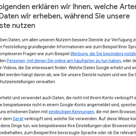
olgenden erklären wir Ihnen, welche Arte
Daten wir erheben, während Sie unsere
ste nutzen
eben Daten, um allen unseren Nutzern bessere Dienste zur Verfügung zu
r Feststellung grundlegender Informationen wie zum Beispiel Ihrer Spr
komplexeren Fragen wie zum Beispiel
Werbung, die Sie besonders nützli
 den
Personen, mit denen Sie online am häufigsten zu tun haben
, oder d
-Videos, die Sie interessant finden. Welche Daten Google erhebt und w
et werden hängt davon ab, wie Sie unsere Dienste nutzen und wie Sie I
hutzeinstellungen verwalten.
erhebt und verwendet auch Daten, die nicht mit Ihrem Konto verknüpft s
e beispielsweise nicht in einem Google-Konto angemeldet sind, speiche
 uns erhobenen Daten mit
eindeutigen Kennungen
, die mit dem Browser,
er dem
Gerät
verknüpft sind, welche Sie verwenden. Auf diese Weise kö
edene Dinge tun, wie beispielsweise Ihre Einstellungen über Browsersit
beibehalten, zum Beispiel Ihre bevorzugte Sprache oder ob Sie relevan