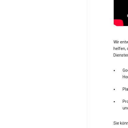
Wir entw
helfen, 
Dienste
Go
Ho
Pl
Pro
un
Sie könn