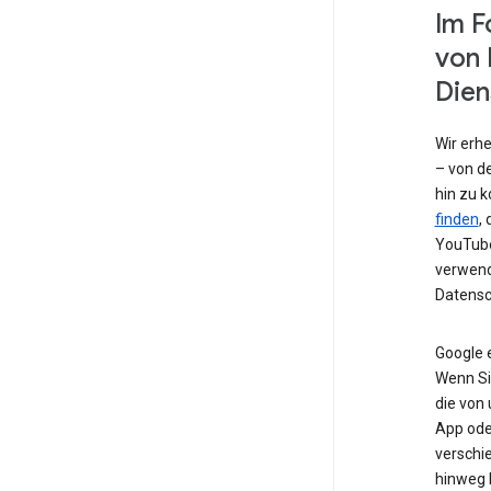
Im F
von 
Dien
Wir erh
– von de
hin zu 
finden
,
YouTube
verwend
Datensc
Google 
Wenn Si
die von
App od
verschi
hinweg 