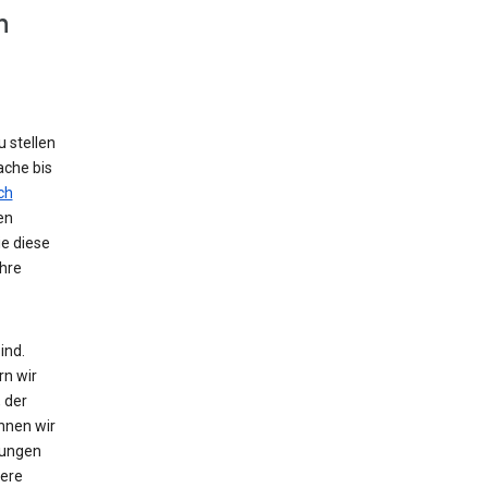
n
 stellen
ache bis
ch
en
ie diese
hre
ind.
rn wir
 der
nnen wir
zungen
tere