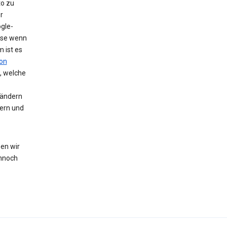
to zu
r
gle-
eise wenn
 ist es
on
, welche
 ändern
hern und
en wir
nnoch