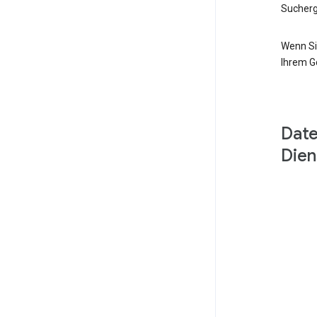
Sucherg
Wenn Si
Ihrem G
Date
Dien