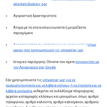
αλληλεπιδράσεις σας
Αγοραστική δραστηριότητα
Άτομα με τα οποία επικοινωνείτε ή μοιράζεστε
περιεχόμενο
Δραστηριότητα σε ιστότοπους και εφαρμογές τρίτων
μερών που χρησιμοποιούν τις υπηρεσίες μας
Ιστορικό περιήγησης Chrome που έχετε
συγχρονίσει με
τον Λογαριασμό σας Google
Εάν χρησιμοποιείτε τις
υπηρεσίες μας για να
πραγματοποιήσετε και να λάβετε κλήσεις ή να στείλετε και να
λάβετε μηνύματα
, ενδέχεται να συλλέξουμε πληροφορίες
αρχείου καταγραφής κλήσεων και μηνυμάτων, όπως αριθμό
τηλεφώνου, αριθμό καλούντα, αριθμό καλούμενου, αριθμούς