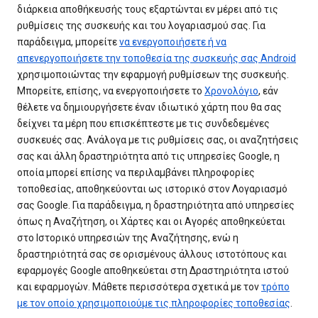
διάρκεια αποθήκευσής τους εξαρτώνται εν μέρει από τις
ρυθμίσεις της συσκευής και του λογαριασμού σας. Για
παράδειγμα, μπορείτε
να ενεργοποιήσετε ή να
απενεργοποιήσετε την τοποθεσία της συσκευής σας Android
χρησιμοποιώντας την εφαρμογή ρυθμίσεων της συσκευής.
Μπορείτε, επίσης, να ενεργοποιήσετε το
Χρονολόγιο
, εάν
θέλετε να δημιουργήσετε έναν ιδιωτικό χάρτη που θα σας
δείχνει τα μέρη που επισκέπτεστε με τις συνδεδεμένες
συσκευές σας. Ανάλογα με τις ρυθμίσεις σας, οι αναζητήσεις
σας και άλλη δραστηριότητα από τις υπηρεσίες Google, η
οποία μπορεί επίσης να περιλαμβάνει πληροφορίες
τοποθεσίας, αποθηκεύονται ως ιστορικό στον Λογαριασμό
σας Google. Για παράδειγμα, η δραστηριότητα από υπηρεσίες
όπως η Αναζήτηση, οι Χάρτες και οι Αγορές αποθηκεύεται
στο Ιστορικό υπηρεσιών της Αναζήτησης, ενώ η
δραστηριότητά σας σε ορισμένους άλλους ιστοτόπους και
εφαρμογές Google αποθηκεύεται στη Δραστηριότητα ιστού
και εφαρμογών. Μάθετε περισσότερα σχετικά με τον
τρόπο
με τον οποίο χρησιμοποιούμε τις πληροφορίες τοποθεσίας
.