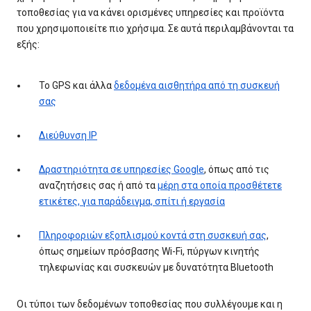
τοποθεσίας για να κάνει ορισμένες υπηρεσίες και προϊόντα
που χρησιμοποιείτε πιο χρήσιμα. Σε αυτά περιλαμβάνονται τα
εξής:
Το GPS και άλλα
δεδομένα αισθητήρα από τη συσκευή
σας
Διεύθυνση IP
Δραστηριότητα σε υπηρεσίες Google
, όπως από τις
αναζητήσεις σας ή από τα
μέρη στα οποία προσθέτετε
ετικέτες, για παράδειγμα, σπίτι ή εργασία
Πληροφοριών εξοπλισμού κοντά στη συσκευή σας
,
όπως σημείων πρόσβασης Wi-Fi, πύργων κινητής
τηλεφωνίας και συσκευών με δυνατότητα Bluetooth
Οι τύποι των δεδομένων τοποθεσίας που συλλέγουμε και η