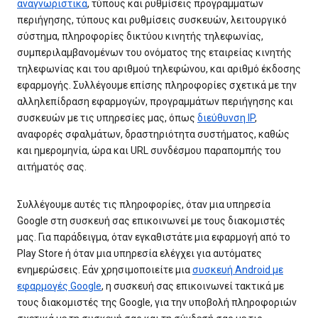
αναγνωριστικά
, τύπους και ρυθμίσεις προγραμμάτων
περιήγησης, τύπους και ρυθμίσεις συσκευών, λειτουργικό
σύστημα, πληροφορίες δικτύου κινητής τηλεφωνίας,
συμπεριλαμβανομένων του ονόματος της εταιρείας κινητής
τηλεφωνίας και του αριθμού τηλεφώνου, και αριθμό έκδοσης
εφαρμογής. Συλλέγουμε επίσης πληροφορίες σχετικά με την
αλληλεπίδραση εφαρμογών, προγραμμάτων περιήγησης και
συσκευών με τις υπηρεσίες μας, όπως
διεύθυνση IP
,
αναφορές σφαλμάτων, δραστηριότητα συστήματος, καθώς
και ημερομηνία, ώρα και URL συνδέσμου παραπομπής του
αιτήματός σας.
Συλλέγουμε αυτές τις πληροφορίες, όταν μια υπηρεσία
Google στη συσκευή σας επικοινωνεί με τους διακομιστές
μας. Για παράδειγμα, όταν εγκαθιστάτε μια εφαρμογή από το
Play Store ή όταν μια υπηρεσία ελέγχει για αυτόματες
ενημερώσεις. Εάν χρησιμοποιείτε μια
συσκευή Android με
εφαρμογές Google
, η συσκευή σας επικοινωνεί τακτικά με
τους διακομιστές της Google, για την υποβολή πληροφοριών