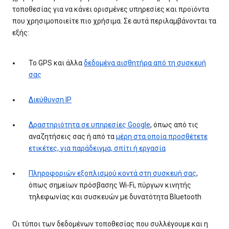
τοποθεσίας για να κάνει ορισμένες υπηρεσίες και προϊόντα
που χρησιμοποιείτε πιο χρήσιμα. Σε αυτά περιλαμβάνονται τα
εξής:
Το GPS και άλλα
δεδομένα αισθητήρα από τη συσκευή
σας
Διεύθυνση IP
Δραστηριότητα σε υπηρεσίες Google
, όπως από τις
αναζητήσεις σας ή από τα
μέρη στα οποία προσθέτετε
ετικέτες, για παράδειγμα, σπίτι ή εργασία
Πληροφοριών εξοπλισμού κοντά στη συσκευή σας
,
όπως σημείων πρόσβασης Wi-Fi, πύργων κινητής
τηλεφωνίας και συσκευών με δυνατότητα Bluetooth
Οι τύποι των δεδομένων τοποθεσίας που συλλέγουμε και η