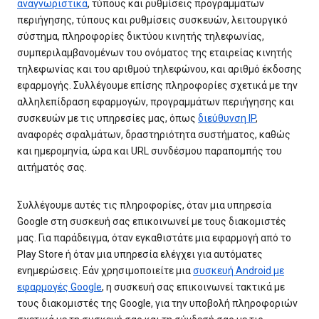
αναγνωριστικά
, τύπους και ρυθμίσεις προγραμμάτων
περιήγησης, τύπους και ρυθμίσεις συσκευών, λειτουργικό
σύστημα, πληροφορίες δικτύου κινητής τηλεφωνίας,
συμπεριλαμβανομένων του ονόματος της εταιρείας κινητής
τηλεφωνίας και του αριθμού τηλεφώνου, και αριθμό έκδοσης
εφαρμογής. Συλλέγουμε επίσης πληροφορίες σχετικά με την
αλληλεπίδραση εφαρμογών, προγραμμάτων περιήγησης και
συσκευών με τις υπηρεσίες μας, όπως
διεύθυνση IP
,
αναφορές σφαλμάτων, δραστηριότητα συστήματος, καθώς
και ημερομηνία, ώρα και URL συνδέσμου παραπομπής του
αιτήματός σας.
Συλλέγουμε αυτές τις πληροφορίες, όταν μια υπηρεσία
Google στη συσκευή σας επικοινωνεί με τους διακομιστές
μας. Για παράδειγμα, όταν εγκαθιστάτε μια εφαρμογή από το
Play Store ή όταν μια υπηρεσία ελέγχει για αυτόματες
ενημερώσεις. Εάν χρησιμοποιείτε μια
συσκευή Android με
εφαρμογές Google
, η συσκευή σας επικοινωνεί τακτικά με
τους διακομιστές της Google, για την υποβολή πληροφοριών