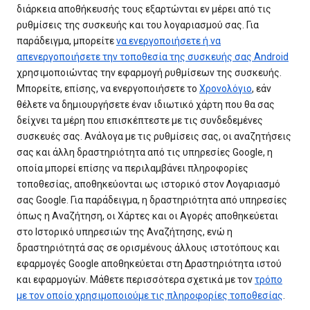
διάρκεια αποθήκευσής τους εξαρτώνται εν μέρει από τις
ρυθμίσεις της συσκευής και του λογαριασμού σας. Για
παράδειγμα, μπορείτε
να ενεργοποιήσετε ή να
απενεργοποιήσετε την τοποθεσία της συσκευής σας Android
χρησιμοποιώντας την εφαρμογή ρυθμίσεων της συσκευής.
Μπορείτε, επίσης, να ενεργοποιήσετε το
Χρονολόγιο
, εάν
θέλετε να δημιουργήσετε έναν ιδιωτικό χάρτη που θα σας
δείχνει τα μέρη που επισκέπτεστε με τις συνδεδεμένες
συσκευές σας. Ανάλογα με τις ρυθμίσεις σας, οι αναζητήσεις
σας και άλλη δραστηριότητα από τις υπηρεσίες Google, η
οποία μπορεί επίσης να περιλαμβάνει πληροφορίες
τοποθεσίας, αποθηκεύονται ως ιστορικό στον Λογαριασμό
σας Google. Για παράδειγμα, η δραστηριότητα από υπηρεσίες
όπως η Αναζήτηση, οι Χάρτες και οι Αγορές αποθηκεύεται
στο Ιστορικό υπηρεσιών της Αναζήτησης, ενώ η
δραστηριότητά σας σε ορισμένους άλλους ιστοτόπους και
εφαρμογές Google αποθηκεύεται στη Δραστηριότητα ιστού
και εφαρμογών. Μάθετε περισσότερα σχετικά με τον
τρόπο
με τον οποίο χρησιμοποιούμε τις πληροφορίες τοποθεσίας
.