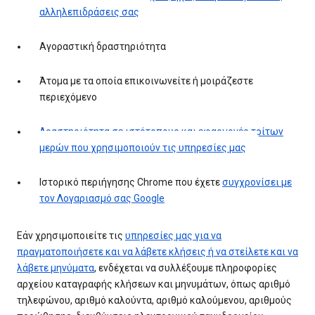
αλληλεπιδράσεις σας
Αγοραστική δραστηριότητα
Άτομα με τα οποία επικοινωνείτε ή μοιράζεστε
περιεχόμενο
Δραστηριότητα σε ιστότοπους και εφαρμογές τρίτων
μερών που χρησιμοποιούν τις υπηρεσίες μας
Ιστορικό περιήγησης Chrome που έχετε
συγχρονίσει με
τον Λογαριασμό σας Google
Εάν χρησιμοποιείτε τις
υπηρεσίες μας για να
πραγματοποιήσετε και να λάβετε κλήσεις ή να στείλετε και να
λάβετε μηνύματα
, ενδέχεται να συλλέξουμε πληροφορίες
αρχείου καταγραφής κλήσεων και μηνυμάτων, όπως αριθμό
τηλεφώνου, αριθμό καλούντα, αριθμό καλούμενου, αριθμούς