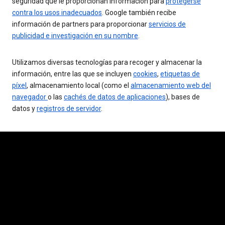
seguridad que le proporcionan información para
protegerse
contra los usos inadecuados
. Google también recibe
información de partners para proporcionar
servicios de
publicidad e investigación en su nombre
.
Utilizamos diversas tecnologías para recoger y almacenar la
información, entre las que se incluyen
cookies
,
etiquetas de
píxel
, almacenamiento local (como el
almacenamiento web del
navegador
o las
cachés de datos de aplicaciones
), bases de
datos y
registros de servidor
.