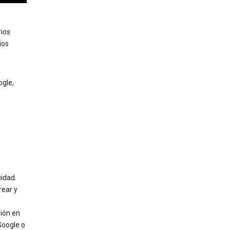
rios
ios
ogle,
cidad.
rear y
sión en
Google o