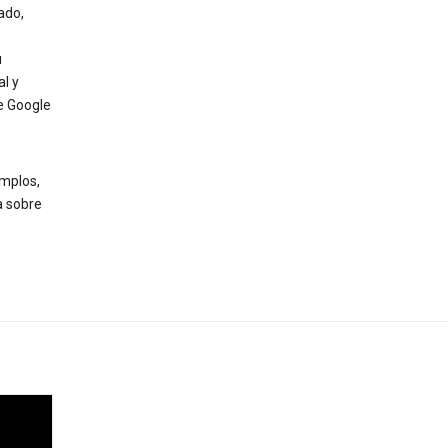
ado,
u
l y
e Google
mplos,
a sobre