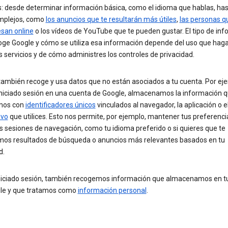
s: desde determinar información básica, como el idioma que hablas, ha
mplejos, como
los anuncios que te resultarán más útiles
,
las personas 
esan online
o los vídeos de YouTube que te pueden gustar. El tipo de in
oge Google y cómo se utiliza esa información depende del uso que hag
 servicios y de cómo administres los controles de privacidad.
ambién recoge y usa datos que no están asociados a tu cuenta. Por eje
iniciado sesión en una cuenta de Google, almacenamos la información 
mos con
identificadores únicos
vinculados al navegador, la aplicación o e
ivo
que utilices. Esto nos permite, por ejemplo, mantener tus preferenci
s sesiones de navegación, como tu idioma preferido o si quieres que te
os resultados de búsqueda o anuncios más relevantes basados en tu
d.
iniciado sesión, también recogemos información que almacenamos en t
le y que tratamos como
información personal
.