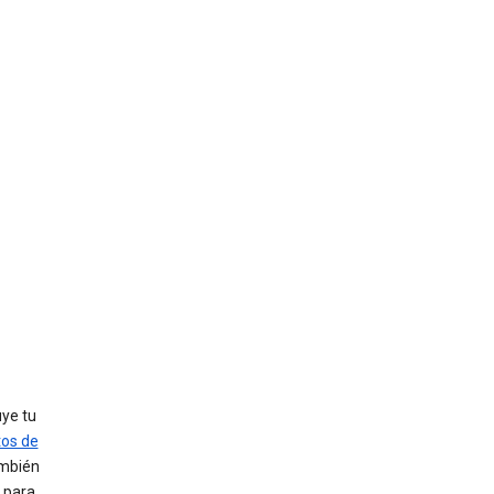
uye tu
tos de
ambién
 para