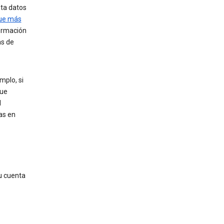
sta datos
que más
formación
as de
mplo, si
que
l
as en
u cuenta