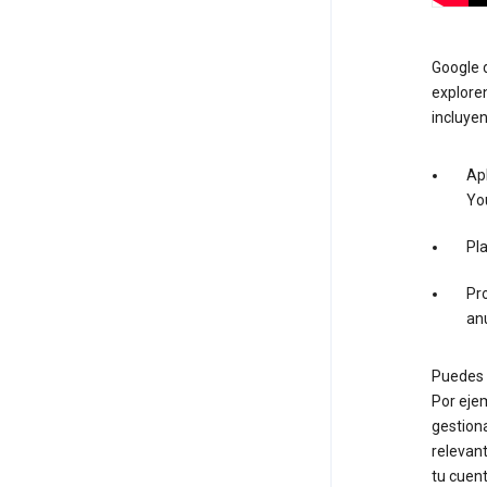
Google d
exploren
incluyen
Apl
Yo
Pl
Pro
an
Puedes u
Por ejem
gestion
relevant
tu cuen