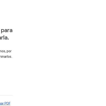
 para
rla.
mos, por
inarlos.
gar PDF