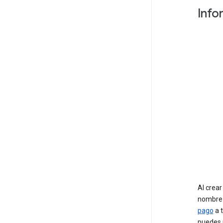
Info
Al crea
nombre 
pago
a 
puedes 