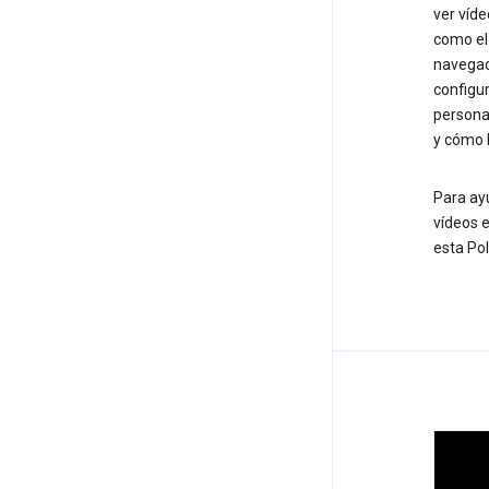
ver víd
como e
navegaci
configur
personal
y cómo 
Para ay
vídeos e
esta Pol