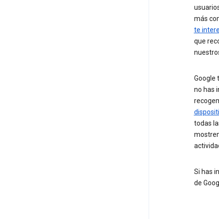
usuario
más co
te inter
que rec
nuestros
Google t
no has 
recoge
disposit
todas la
mostrem
activida
Si has 
de Goog