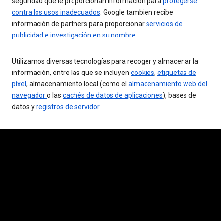
seguridad que le proporcionan información para
protegerse
contra los usos inadecuados
. Google también recibe
información de partners para proporcionar
servicios de
publicidad e investigación en su nombre
.
Utilizamos diversas tecnologías para recoger y almacenar la
información, entre las que se incluyen
cookies
,
etiquetas de
píxel
, almacenamiento local (como el
almacenamiento web del
navegador
o las
cachés de datos de aplicaciones
), bases de
datos y
registros de servidor
.