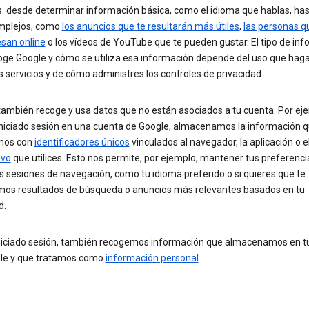
s: desde determinar información básica, como el idioma que hablas, ha
mplejos, como
los anuncios que te resultarán más útiles
,
las personas 
esan online
o los vídeos de YouTube que te pueden gustar. El tipo de in
oge Google y cómo se utiliza esa información depende del uso que hag
 servicios y de cómo administres los controles de privacidad.
ambién recoge y usa datos que no están asociados a tu cuenta. Por eje
iniciado sesión en una cuenta de Google, almacenamos la información 
mos con
identificadores únicos
vinculados al navegador, la aplicación o e
ivo
que utilices. Esto nos permite, por ejemplo, mantener tus preferenci
s sesiones de navegación, como tu idioma preferido o si quieres que te
os resultados de búsqueda o anuncios más relevantes basados en tu
d.
iniciado sesión, también recogemos información que almacenamos en t
le y que tratamos como
información personal
.