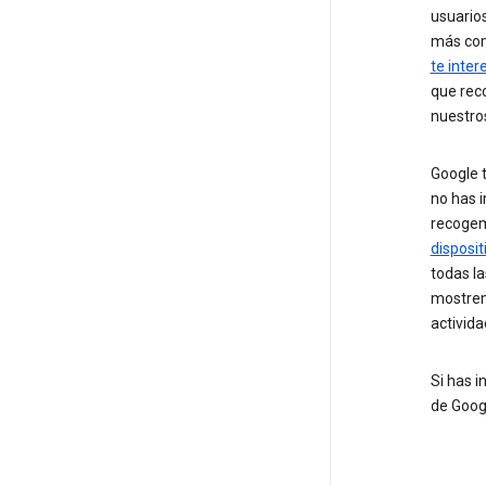
usuario
más co
te inter
que rec
nuestros
Google t
no has 
recoge
disposit
todas la
mostrem
activida
Si has 
de Goog