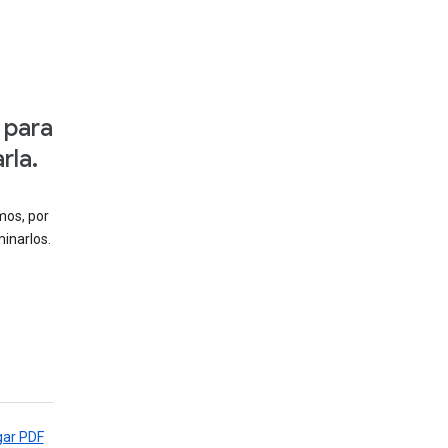
 para
rla.
mos, por
inarlos.
gar PDF