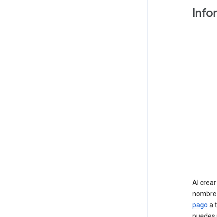
Info
Al crea
nombre 
pago
a 
puedes 