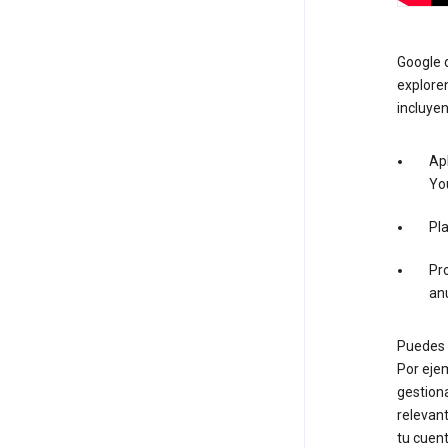
Google d
exploren
incluyen
Apl
Yo
Pl
Pro
an
Puedes u
Por ejem
gestion
relevant
tu cuen