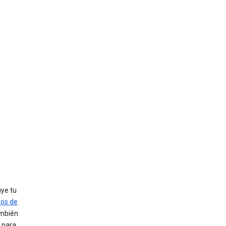
uye tu
tos de
ambién
 para