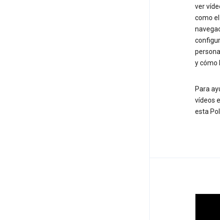
ver víd
como e
navegaci
configur
personal
y cómo 
Para ay
vídeos e
esta Pol