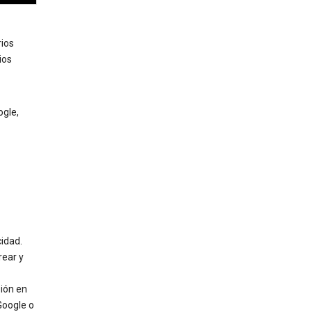
rios
ios
ogle,
cidad.
rear y
sión en
Google o