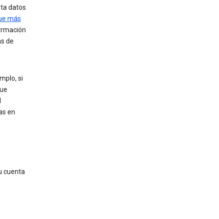
sta datos
que más
formación
as de
mplo, si
que
l
as en
u cuenta