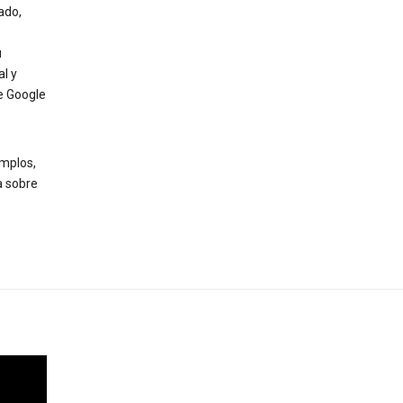
ado,
u
l y
e Google
mplos,
a sobre