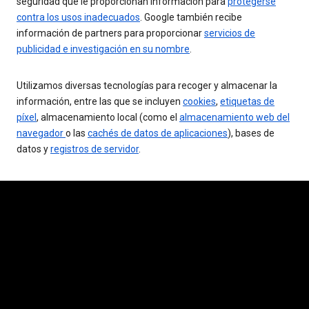
seguridad que le proporcionan información para
protegerse
contra los usos inadecuados
. Google también recibe
información de partners para proporcionar
servicios de
publicidad e investigación en su nombre
.
Utilizamos diversas tecnologías para recoger y almacenar la
información, entre las que se incluyen
cookies
,
etiquetas de
píxel
, almacenamiento local (como el
almacenamiento web del
navegador
o las
cachés de datos de aplicaciones
), bases de
datos y
registros de servidor
.