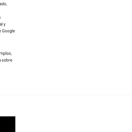
ado,
u
l y
e Google
mplos,
a sobre