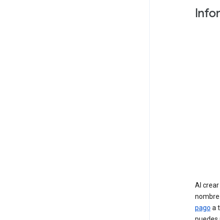
Info
Al crea
nombre 
pago
a 
puedes 