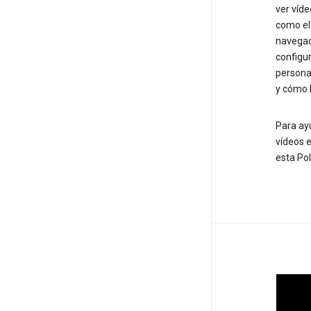
ver víd
como e
navegaci
configur
personal
y cómo 
Para ay
vídeos e
esta Pol