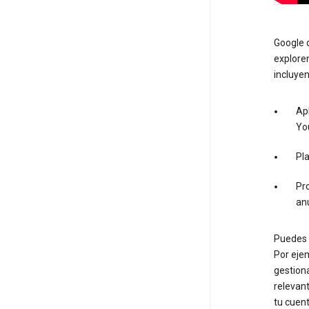
Google d
exploren
incluyen
Apl
Yo
Pl
Pro
an
Puedes u
Por ejem
gestion
relevant
tu cuen