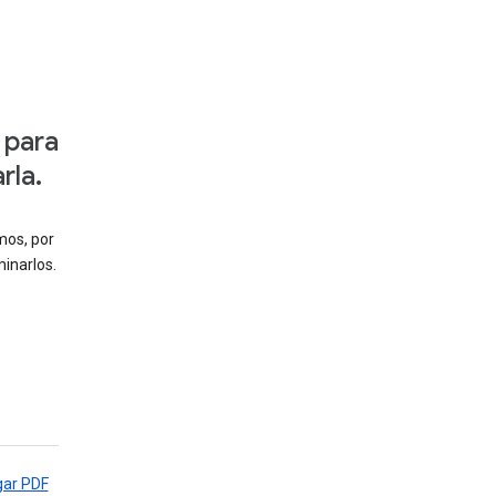
 para
rla.
mos, por
inarlos.
gar PDF