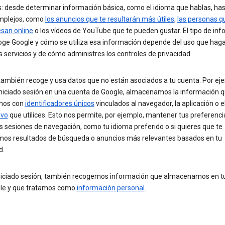
s: desde determinar información básica, como el idioma que hablas, ha
mplejos, como
los anuncios que te resultarán más útiles
,
las personas 
esan online
o los vídeos de YouTube que te pueden gustar. El tipo de in
oge Google y cómo se utiliza esa información depende del uso que hag
 servicios y de cómo administres los controles de privacidad.
ambién recoge y usa datos que no están asociados a tu cuenta. Por eje
iniciado sesión en una cuenta de Google, almacenamos la información 
mos con
identificadores únicos
vinculados al navegador, la aplicación o e
ivo
que utilices. Esto nos permite, por ejemplo, mantener tus preferenci
s sesiones de navegación, como tu idioma preferido o si quieres que te
os resultados de búsqueda o anuncios más relevantes basados en tu
d.
iniciado sesión, también recogemos información que almacenamos en t
le y que tratamos como
información personal
.