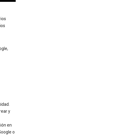
rios
ios
ogle,
cidad.
rear y
sión en
Google o