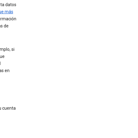
sta datos
que más
formación
as de
mplo, si
que
l
as en
u cuenta