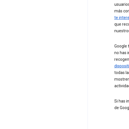
usuario
más co
te inter
que rec
nuestros
Google t
no has 
recoge
disposit
todas la
mostrem
activida
Si has 
de Goog