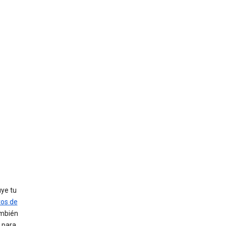
uye tu
tos de
ambién
 para